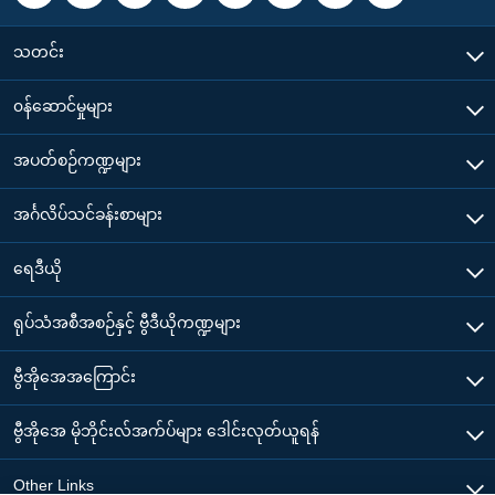
သတင်း
၀န်ဆောင်မှုများ
အပတ်စဉ်ကဏ္ဍများ
အင်္ဂလိပ်သင်ခန်းစာများ
ရေဒီယို
ရုပ်သံအစီအစဉ်နှင့် ဗွီဒီယိုကဏ္ဍများ
ဗွီအိုအေအကြောင်း
ဗွီအိုအေ မိုဘိုင်းလ်အက်ပ်များ ဒေါင်းလုတ်ယူရန်
Other Links