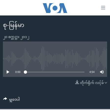
သုံး
ရ
လွယ်ကူ
စု-မြန်မာ
မူလစာမျက်နှာ
စေ
မြန်မာ
၂၀ စက္တင္ဘာ၊ ၂၀၁၂
သည့်
ကမ္ဘာ့သတင်းများ
Link
ဗွီဒီယို
နိုင်ငံတကာ
များ
သတင်းလွတ်လပ်ခွင့်
အမေရိကန်
No media source currently available
ပင်မ
ရပ်ဝန်းတခု လမ်းတခု အလွန်
တရုတ်
အကြောင်းအရာ
0:00
4:54
သို့
အင်္ဂလိပ်စာလေ့လာမယ်
အစ္စရေး-ပါလက်စတိုင်း
တိုက်ရိုက် လင့်ခ်
ကျော်
အပတ်စဉ်ကဏ္ဍများ
အမေရိကန်သုံးအီဒီယံ
ကြည့်
ရေဒီယိုနှင့်ရုပ်သံ အချက်အလက်များ
မကြေးမုံရဲ့ အင်္ဂလိပ်စာ
ရေဒီယို
ရန်
မျှဝေပါ
ပင်မ
ရေဒီယို/တီဗွီအစီအစဉ်
ရုပ်ရှင်ထဲက အင်္ဂလိပ်စာ
တီဗွီ