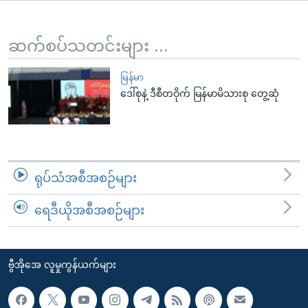
အ
သုတပဒေသာ အင်္ဂလိပ်စာ
ညွန်း
Learning English
စာမျက်နှာ
ဆက်စပ်သတင်းများ ...
သို့
ဗွီအိုအေ လူမှုကွန်ယက်များ
ကျော်
မြန်မာ
ဒေါ်စုနဲ့ ဒီစီတဝိုက် မြန်မာမိသားစု တွေ့ဆုံ
ကြည့်
ရန်
ဘာသာစကားများ
ရှာဖွေ
ရန်
နေရာ
ရုပ်သံအစီအစဉ်များ
သို့
ကျော်
ရေဒီယိုအစီအစဉ်များ
ရန်
ဗွီအိုအေ လူမှုကွန်ယက်များ