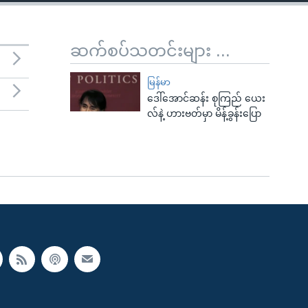
ဆက်စပ်သတင်းများ ...
မြန်မာ
ဒေါ်အောင်ဆန်း စုကြည် ယေး
လ်နဲ့ ဟားဗတ်မှာ မိန့်ခွန်းပြော