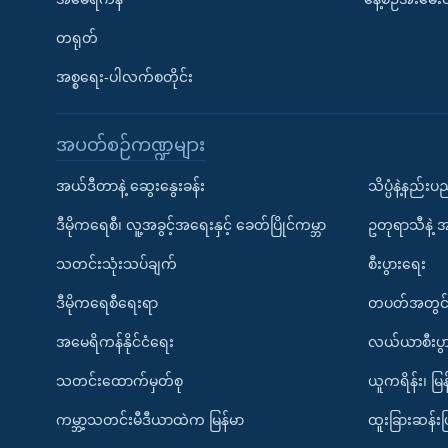
တရုတ်
အစ္စရေး-ပါလက်စတိုင်း
အပတ်စဉ်ကဏ္ဍများ
အယ်ဒီတာနဲ့ ဆွေးနွေးခန်း
သိပ္ပံနဲ့နည်း
ဒီမိုကရေစီ၊ လူ့အခွင့်အရေးနှင့် ခေတ်ပြိုင်ကမ္ဘာ
ဥတုရာသီနဲ့ 
သတင်းသုံးသပ်ချက်
စီးပွားရေး
ဒီမိုကရေစီရေးရာ
တပတ်အတွင်
အမေရိကန်နိုင်ငံရေး
လယ်ယာစီးပွ
သတင်းထောက်မှတ်စု
ယူကရိန်း၊ မြန
ကမ္ဘာ့သတင်းမီဒီယာထဲက မြန်မာ
ထူးခြားဆန်း