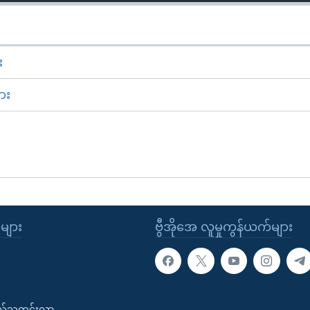
း
ား
ုများ
ဗွီအိုအေ လူမှုကွန်ယက်များ
းလ်သတင်းလွှာ