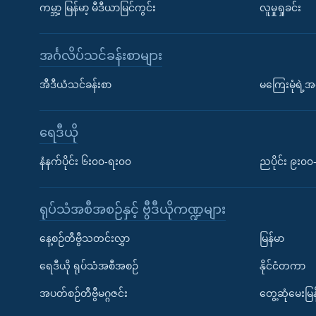
ကမ္ဘာ့ မြန်မာ့ မီဒီယာမြင်ကွင်း
လူမှုရှုခင်း
အင်္ဂလိပ်သင်ခန်းစာများ
အီဒီယံသင်ခန်းစာ
မကြေးမုံရဲ့အင
ရေဒီယို
နံနက်ပိုင်း ၆း၀၀-ရး၀၀
ညပိုင်း ၉း၀
ရုပ်သံအစီအစဉ်နှင့် ဗွီဒီယိုကဏ္ဍများ
နေ့စဉ်တီဗွီသတင်းလွှာ
မြန်မာ
ရေဒီယို ရုပ်သံအစီအစဉ်
နိုင်ငံတကာ
အပတ်စဉ်တီဗွီမဂ္ဂဇင်း
တွေ့ဆုံမေးမြန