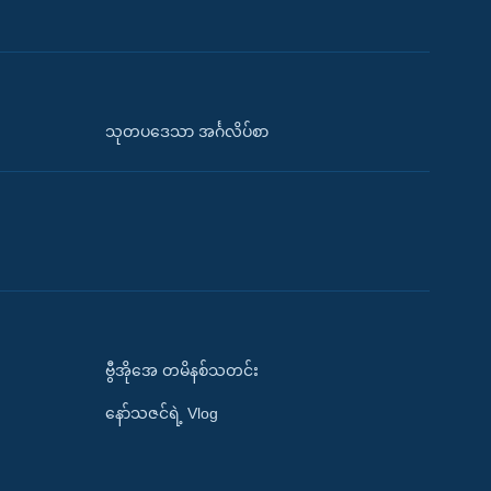
သုတပဒေသာ အင်္ဂလိပ်စာ
ဗွီအိုအေ တမိနစ်သတင်း
နော်သဇင်ရဲ့ Vlog