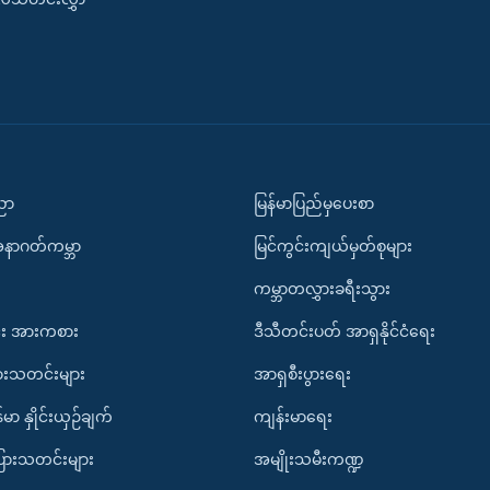
ပညာ
မြန်မာပြည်မှပေးစာ
အနာဂတ်ကမ္ဘာ
မြင်ကွင်းကျယ်မှတ်စုများ
ကမ္ဘာတလွှားခရီးသွား
း အားကစား
ဒီသီတင်းပတ် အာရှနိုင်ငံရေး
ားသတင်းများ
အာရှစီးပွားရေး
်မာ နှိုင်းယှဉ်ချက်
ကျန်းမာရေး
ပြားသတင်းများ
အမျိုးသမီးကဏ္ဍ