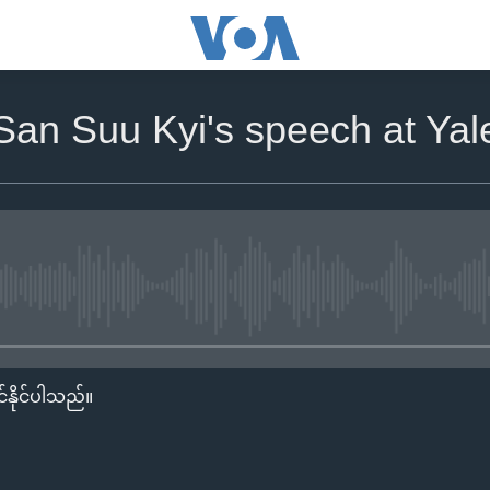
an Suu Kyi's speech at Yale
No media source currently availa
်နိုင်ပါသည်။