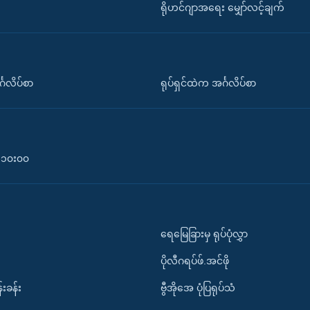
ရိုဟင်ဂျာအရေး မျှော်လင့်ချက်
်္ဂလိပ်စာ
ရုပ်ရှင်ထဲက အင်္ဂလိပ်စာ
၀-၁၀း၀၀
ရေမြေခြားမှ ရုပ်ပုံလွှာ
ပိုလီဂရပ်ဖ်.အင်ဖို
်းခန်း
ဗွီအိုအေ ပုံပြရုပ်သံ