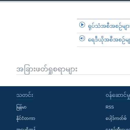
သုတပဒေသာ အင်္ဂလိပ်စာ
အ
ညွန်း
စာမျက်နှာ
သို့
ရုပ်သံအစီအစဉ်မျာ
ကျော်
ရေဒီယိုအစီအစဉ်မျ
ကြည့်
ရန်
ရှာဖွေ
ရန်
အခြားဖတ်ရှုစရာများ
နေရာ
သို့
ကျော်
သတင်း
၀န်ဆောင်မှ
ရန်
မြန်မာ
RSS
နိုင်ငံတကာ
ပေါ့ဒ်ကတ်စ်
အမေရိကန်
နေ့စဉ်အီးမေ