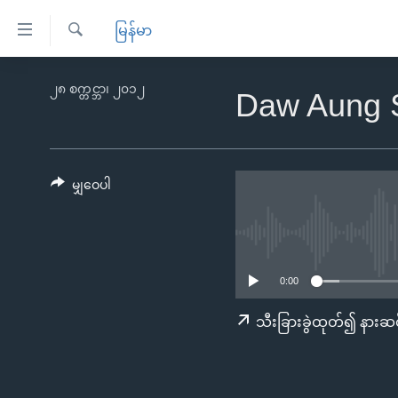
သုံး
မြန်မာ
ရ
ရှာဖွေ
လွယ်ကူ
မူလစာမျက်နှာ
၂၈ စက္တင္ဘာ၊ ၂၀၁၂
ရ
Daw Aung S
စေ
မြန်မာ
လာ
သည့်
ဒ်
ကမ္ဘာ့သတင်းများ
Link
ဗွီဒီယို
နိုင်ငံတကာ
မျှဝေပါ
များ
သတင်းလွတ်လပ်ခွင့်
အမေရိကန်
ပင်မ
ရပ်ဝန်းတခု လမ်းတခု အလွန်
တရုတ်
အကြောင်းအရာ
အင်္ဂလိပ်စာလေ့လာမယ်
အစ္စရေး-ပါလက်စတိုင်း
သို့
0:00
အပတ်စဉ်ကဏ္ဍများ
အမေရိကန်သုံးအီဒီယံ
ကျော်
သီးခြားခွဲထုတ်၍ နားဆင
ကြည့်
ရေဒီယိုနှင့်ရုပ်သံ အချက်အလက်များ
မကြေးမုံရဲ့ အင်္ဂလိပ်စာ
ရေဒီယို
ရန်
ရေဒီယို/တီဗွီအစီအစဉ်
ရုပ်ရှင်ထဲက အင်္ဂလိပ်စာ
တီဗွီ
ပင်မ