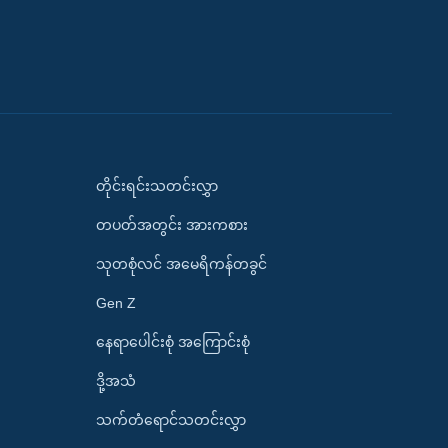
တိုင်းရင်းသတင်းလွှာ
တပတ်အတွင်း အားကစား
သုတစုံလင် အမေရိကန်တခွင်
Gen Z
နေရာပေါင်းစုံ အကြောင်းစုံ
ဒို့အသံ
သက်တံရောင်သတင်းလွှာ