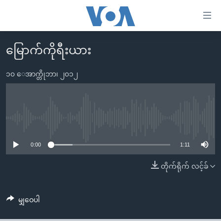
သုံး
ရ
လွယ်ကူ
မြောက်ကိုရီးယား
မူလစာမျက်နှာ
စေ
မြန်မာ
၁၀ ေအာက္တိုဘာ၊ ၂၀၁၂
သည့်
ကမ္ဘာ့သတင်းများ
Link
ဗွီဒီယို
နိုင်ငံတကာ
များ
သတင်းလွတ်လပ်ခွင့်
အမေရိကန်
No media source currently available
ပင်မ
ရပ်ဝန်းတခု လမ်းတခု အလွန်
တရုတ်
အကြောင်းအရာ
0:00
1:11
သို့
အင်္ဂလိပ်စာလေ့လာမယ်
အစ္စရေး-ပါလက်စတိုင်း
တိုက်ရိုက် လင့်ခ်
ကျော်
အပတ်စဉ်ကဏ္ဍများ
အမေရိကန်သုံးအီဒီယံ
ကြည့်
ရေဒီယိုနှင့်ရုပ်သံ အချက်အလက်များ
မကြေးမုံရဲ့ အင်္ဂလိပ်စာ
ရေဒီယို
ရန်
မျှဝေပါ
ပင်မ
ရေဒီယို/တီဗွီအစီအစဉ်
ရုပ်ရှင်ထဲက အင်္ဂလိပ်စာ
တီဗွီ