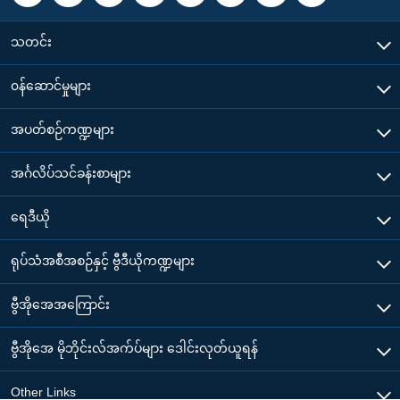
သတင်း
၀န်ဆောင်မှုများ
အပတ်စဉ်ကဏ္ဍများ
အင်္ဂလိပ်သင်ခန်းစာများ
ရေဒီယို
ရုပ်သံအစီအစဉ်နှင့် ဗွီဒီယိုကဏ္ဍများ
ဗွီအိုအေအကြောင်း
ဗွီအိုအေ မိုဘိုင်းလ်အက်ပ်များ ဒေါင်းလုတ်ယူရန်
Other Links