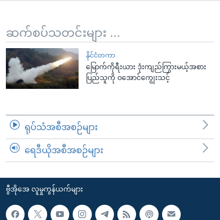
အ
သုတပဒေသာ အင်္ဂလိပ်စာ
ညွန်း
Learning English
စာမျက်နှာ
ဆက်စပ်သတင်းများ ...
သို့
ဗွီအိုအေ လူမှုကွန်ယက်များ
ကျော်
နိုင်ငံတကာ
မြောက်ကိုရီးယား ဒုံးကျည်ကြွားမယ့်အစား
ကြည့်
ပြည်သူကို ဝအောင်ကျွေးသင့်
ရန်
ဘာသာစကားများ
ရှာဖွေ
ရန်
နေရာ
ရုပ်သံအစီအစဉ်များ
သို့
ကျော်
ရေဒီယိုအစီအစဉ်များ
ရန်
ဗွီအိုအေ လူမှုကွန်ယက်များ