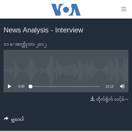
သုံး
ရ
လွယ်ကူ
News Analysis - Interview
မူလစာမျက်နှာ
စေ
မြန်မာ
၁၁ ေအာက္တိုဘာ၊ ၂၀၁၂
သည့်
ကမ္ဘာ့သတင်းများ
Link
ဗွီဒီယို
နိုင်ငံတကာ
များ
သတင်းလွတ်လပ်ခွင့်
အမေရိကန်
No media source currently available
ပင်မ
ရပ်ဝန်းတခု လမ်းတခု အလွန်
တရုတ်
အကြောင်းအရာ
0:00
12:12
သို့
အင်္ဂလိပ်စာလေ့လာမယ်
အစ္စရေး-ပါလက်စတိုင်း
တိုက်ရိုက် လင့်ခ်
ကျော်
အပတ်စဉ်ကဏ္ဍများ
အမေရိကန်သုံးအီဒီယံ
ကြည့်
ရေဒီယိုနှင့်ရုပ်သံ အချက်အလက်များ
မကြေးမုံရဲ့ အင်္ဂလိပ်စာ
ရေဒီယို
ရန်
မျှဝေပါ
ပင်မ
ရေဒီယို/တီဗွီအစီအစဉ်
ရုပ်ရှင်ထဲက အင်္ဂလိပ်စာ
တီဗွီ