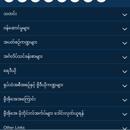
သတင်း
၀န်ဆောင်မှုများ
အပတ်စဉ်ကဏ္ဍများ
အင်္ဂလိပ်သင်ခန်းစာများ
ရေဒီယို
ရုပ်သံအစီအစဉ်နှင့် ဗွီဒီယိုကဏ္ဍများ
ဗွီအိုအေအကြောင်း
ဗွီအိုအေ မိုဘိုင်းလ်အက်ပ်များ ဒေါင်းလုတ်ယူရန်
Other Links