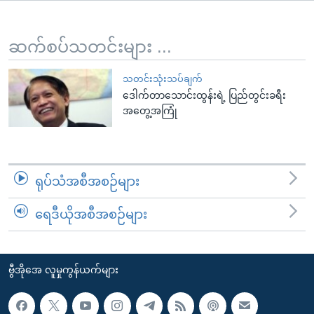
အ
သုတပဒေသာ အင်္ဂလိပ်စာ
ညွန်း
Learning English
စာမျက်နှာ
ဆက်စပ်သတင်းများ ...
သို့
ဗွီအိုအေ လူမှုကွန်ယက်များ
ကျော်
သတင်းသုံးသပ်ချက်
ဒေါက်တာသောင်းထွန်းရဲ့ ပြည်တွင်းခရီး
ကြည့်
အတွေ့အကြုံ
ရန်
ဘာသာစကားများ
ရှာဖွေ
ရန်
နေရာ
ရုပ်သံအစီအစဉ်များ
သို့
ကျော်
ရေဒီယိုအစီအစဉ်များ
ရန်
ဗွီအိုအေ လူမှုကွန်ယက်များ