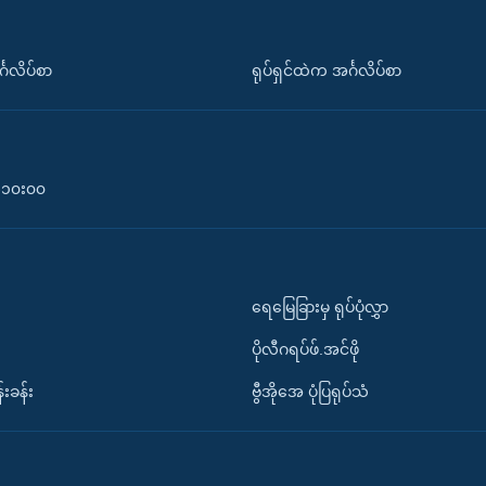
်္ဂလိပ်စာ
ရုပ်ရှင်ထဲက အင်္ဂလိပ်စာ
၀-၁၀း၀၀
ရေမြေခြားမှ ရုပ်ပုံလွှာ
ပိုလီဂရပ်ဖ်.အင်ဖို
်းခန်း
ဗွီအိုအေ ပုံပြရုပ်သံ