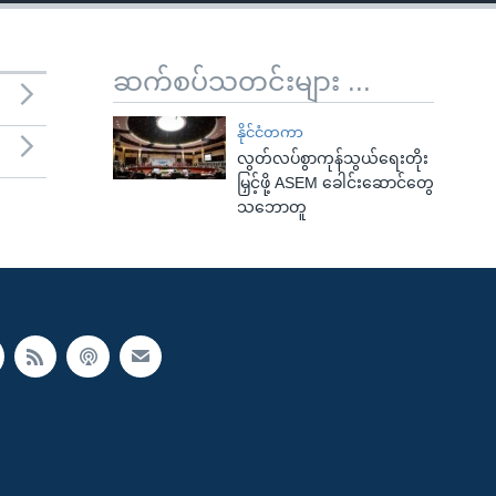
ဆက်စပ်သတင်းများ ...
နိုင်ငံတကာ
လွတ်လပ်စွာကုန်သွယ်ရေးတိုး
မြှင့်ဖို့ ASEM ခေါင်းဆောင်တွေ
သဘောတူ