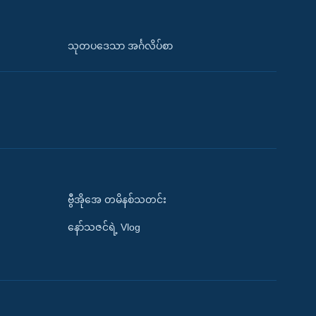
သုတပဒေသာ အင်္ဂလိပ်စာ
ဗွီအိုအေ တမိနစ်သတင်း
နော်သဇင်ရဲ့ Vlog