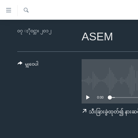
သုံး
ရ
ရှာဖွေ
လွယ်ကူ
မူလစာမျက်နှာ
၀၇ ႏိုဝင္ဘာ၊ ၂၀၁၂
ရ
ASEM
စေ
မြန်မာ
လာ
သည့်
ဒ်
ကမ္ဘာ့သတင်းများ
Link
ဗွီဒီယို
နိုင်ငံတကာ
မျှဝေပါ
များ
သတင်းလွတ်လပ်ခွင့်
အမေရိကန်
ပင်မ
ရပ်ဝန်းတခု လမ်းတခု အလွန်
တရုတ်
အကြောင်းအရာ
အင်္ဂလိပ်စာလေ့လာမယ်
အစ္စရေး-ပါလက်စတိုင်း
သို့
0:00
အပတ်စဉ်ကဏ္ဍများ
အမေရိကန်သုံးအီဒီယံ
ကျော်
သီးခြားခွဲထုတ်၍ နားဆင
ကြည့်
ရေဒီယိုနှင့်ရုပ်သံ အချက်အလက်များ
မကြေးမုံရဲ့ အင်္ဂလိပ်စာ
ရေဒီယို
ရန်
ရေဒီယို/တီဗွီအစီအစဉ်
ရုပ်ရှင်ထဲက အင်္ဂလိပ်စာ
တီဗွီ
ပင်မ