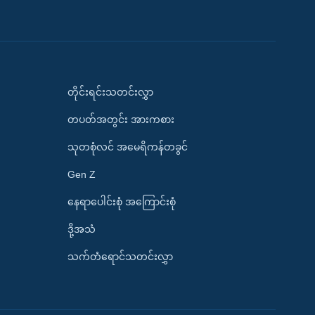
တိုင်းရင်းသတင်းလွှာ
တပတ်အတွင်း အားကစား
သုတစုံလင် အမေရိကန်တခွင်
Gen Z
နေရာပေါင်းစုံ အကြောင်းစုံ
ဒို့အသံ
သက်တံရောင်သတင်းလွှာ