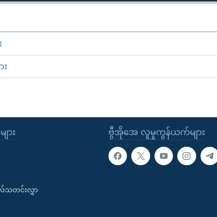
း
ား
ုများ
ဗွီအိုအေ လူမှုကွန်ယက်များ
းလ်သတင်းလွှာ