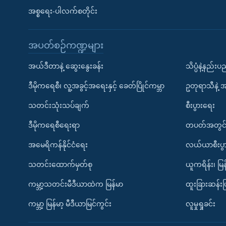
အစ္စရေး-ပါလက်စတိုင်း
အပတ်စဉ်ကဏ္ဍများ
အယ်ဒီတာနဲ့ ဆွေးနွေးခန်း
သိပ္ပံနဲ့နည်း
ဒီမိုကရေစီ၊ လူ့အခွင့်အရေးနှင့် ခေတ်ပြိုင်ကမ္ဘာ
ဥတုရာသီနဲ့ 
သတင်းသုံးသပ်ချက်
စီးပွားရေး
ဒီမိုကရေစီရေးရာ
တပတ်အတွင်
အမေရိကန်နိုင်ငံရေး
လယ်ယာစီးပွ
သတင်းထောက်မှတ်စု
ယူကရိန်း၊ မြန
ကမ္ဘာ့သတင်းမီဒီယာထဲက မြန်မာ
ထူးခြားဆန်း
ကမ္ဘာ့ မြန်မာ့ မီဒီယာမြင်ကွင်း
လူမှုရှုခင်း