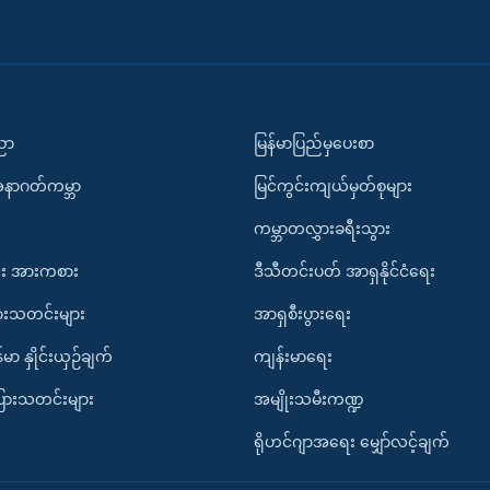
ပညာ
မြန်မာပြည်မှပေးစာ
အနာဂတ်ကမ္ဘာ
မြင်ကွင်းကျယ်မှတ်စုများ
ကမ္ဘာတလွှားခရီးသွား
း အားကစား
ဒီသီတင်းပတ် အာရှနိုင်ငံရေး
ားသတင်းများ
အာရှစီးပွားရေး
်မာ နှိုင်းယှဉ်ချက်
ကျန်းမာရေး
ပြားသတင်းများ
အမျိုးသမီးကဏ္ဍ
ရိုဟင်ဂျာအရေး မျှော်လင့်ချက်