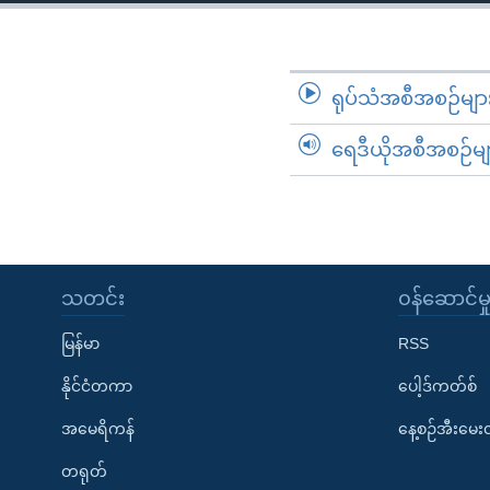
သုတပဒေသာ အင်္ဂလိပ်စာ
အ
ညွန်း
စာမျက်နှာ
သို့
ရုပ်သံအစီအစဉ်မျာ
ကျော်
ရေဒီယိုအစီအစဉ်မျ
ကြည့်
ရန်
ရှာဖွေ
ရန်
နေရာ
သတင်း
၀န်ဆောင်မှ
သို့
ကျော်
မြန်မာ
RSS
ရန်
နိုင်ငံတကာ
ပေါ့ဒ်ကတ်စ်
အမေရိကန်
နေ့စဉ်အီးမေ
တရုတ်