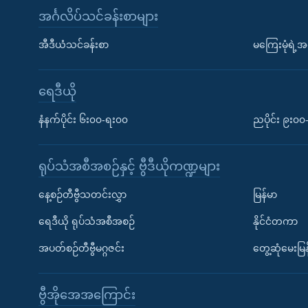
အင်္ဂလိပ်သင်ခန်းစာများ
အီဒီယံသင်ခန်းစာ
မကြေးမုံရဲ့အင
ရေဒီယို
နံနက်ပိုင်း ၆း၀၀-ရး၀၀
ညပိုင်း ၉း၀
ရုပ်သံအစီအစဉ်နှင့် ဗွီဒီယိုကဏ္ဍများ
နေ့စဉ်တီဗွီသတင်းလွှာ
မြန်မာ
ရေဒီယို ရုပ်သံအစီအစဉ်
နိုင်ငံတကာ
အပတ်စဉ်တီဗွီမဂ္ဂဇင်း
တွေ့ဆုံမေးမြန
ဗွီအိုအေအကြောင်း