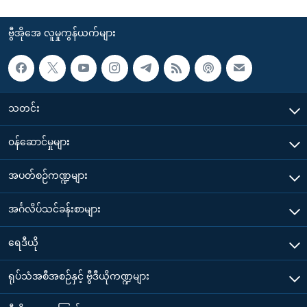
ဗွီအိုအေ လူမှုကွန်ယက်များ
သတင်း
၀န်ဆောင်မှုများ
အပတ်စဉ်ကဏ္ဍများ
အင်္ဂလိပ်သင်ခန်းစာများ
ရေဒီယို
ရုပ်သံအစီအစဉ်နှင့် ဗွီဒီယိုကဏ္ဍများ