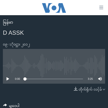
သုံး
ရ
လွယ်ကူ
မြန်မာ
မူလစာမျက်နှာ
စေ
D ASSK
မြန်မာ
သည့်
ကမ္ဘာ့သတင်းများ
၀၉ ႏိုဝင္ဘာ၊ ၂၀၁၂
Link
ဗွီဒီယို
နိုင်ငံတကာ
များ
သတင်းလွတ်လပ်ခွင့်
အမေရိကန်
ပင်မ
ရပ်ဝန်းတခု လမ်းတခု အလွန်
တရုတ်
No media source currently available
အကြောင်းအရာ
သို့
အင်္ဂလိပ်စာလေ့လာမယ်
အစ္စရေး-ပါလက်စတိုင်း
0:00
3:25
ကျော်
အပတ်စဉ်ကဏ္ဍများ
အမေရိကန်သုံးအီဒီယံ
တိုက်ရိုက် လင့်ခ်
ကြည့်
ရေဒီယိုနှင့်ရုပ်သံ အချက်အလက်များ
မကြေးမုံရဲ့ အင်္ဂလိပ်စာ
ရေဒီယို
ရန်
ပင်မ
ရေဒီယို/တီဗွီအစီအစဉ်
ရုပ်ရှင်ထဲက အင်္ဂလိပ်စာ
တီဗွီ
မျှဝေပါ