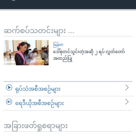
အ
သုတပဒေသာ အင်္ဂလိပ်စာ
ညွန်း
Learning English
စာမျက်နှာ
သို့
ဗွီအိုအေ လူမှုကွန်ယက်များ
ဆက်စပ်သတင်းများ ...
ကျော်
ကြည့်
မြန်မာ
ရန်
ဒေါ်စုတင်သွင်းတဲ့အဆို ၂ ရပ် လွှတ်တော်
ဘာသာစကားများ
အတည်ပြု
ရှာဖွေ
ရန်
နေရာ
သို့
ရုပ်သံအစီအစဉ်များ
ကျော်
ရန်
ရေဒီယိုအစီအစဉ်များ
အခြားဖတ်ရှုစရာများ