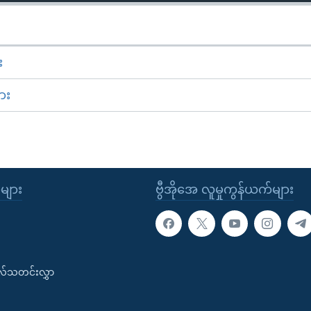
း
ား
ုများ
ဗွီအိုအေ လူမှုကွန်ယက်များ
းလ်သတင်းလွှာ