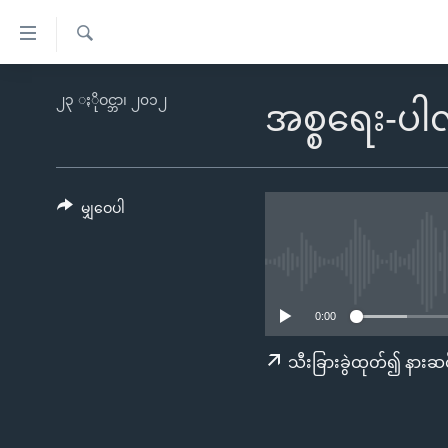
သုံး
ရ
ရှာဖွေ
လွယ်ကူ
မူလစာမျက်နှာ
၂၃ ႏိုဝင္ဘာ၊ ၂၀၁၂
ရ
အစ္စရေး-ပါ
စေ
မြန်မာ
လာ
သည့်
ဒ်
ကမ္ဘာ့သတင်းများ
Link
ဗွီဒီယို
နိုင်ငံတကာ
မျှဝေပါ
များ
သတင်းလွတ်လပ်ခွင့်
အမေရိကန်
ပင်မ
ရပ်ဝန်းတခု လမ်းတခု အလွန်
တရုတ်
အကြောင်းအရာ
အင်္ဂလိပ်စာလေ့လာမယ်
အစ္စရေး-ပါလက်စတိုင်း
သို့
0:00
အပတ်စဉ်ကဏ္ဍများ
အမေရိကန်သုံးအီဒီယံ
ကျော်
သီးခြားခွဲထုတ်၍ နားဆင
ကြည့်
ရေဒီယိုနှင့်ရုပ်သံ အချက်အလက်များ
မကြေးမုံရဲ့ အင်္ဂလိပ်စာ
ရေဒီယို
ရန်
ရေဒီယို/တီဗွီအစီအစဉ်
ရုပ်ရှင်ထဲက အင်္ဂလိပ်စာ
တီဗွီ
ပင်မ