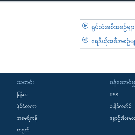
သုတပဒေသာ အင်္ဂလိပ်စာ
အ
ညွန်း
စာမျက်နှာ
သို့
ရုပ်သံအစီအစဉ်မျာ
ကျော်
ရေဒီယိုအစီအစဉ်မျ
ကြည့်
ရန်
ရှာဖွေ
ရန်
နေရာ
သတင်း
၀န်ဆောင်မှ
သို့
ကျော်
မြန်မာ
RSS
ရန်
နိုင်ငံတကာ
ပေါ့ဒ်ကတ်စ်
အမေရိကန်
နေ့စဉ်အီးမေ
တရုတ်