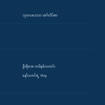
သုတပဒေသာ အင်္ဂလိပ်စာ
ဗွီအိုအေ တမိနစ်သတင်း
နော်သဇင်ရဲ့ Vlog