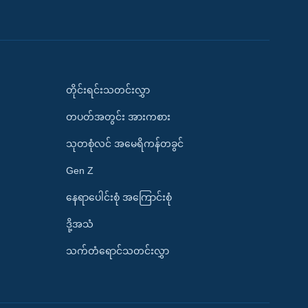
တိုင်းရင်းသတင်းလွှာ
တပတ်အတွင်း အားကစား
သုတစုံလင် အမေရိကန်တခွင်
Gen Z
နေရာပေါင်းစုံ အကြောင်းစုံ
ဒို့အသံ
သက်တံရောင်သတင်းလွှာ