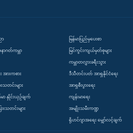
ပညာ
မြန်မာပြည်မှပေးစာ
အနာဂတ်ကမ္ဘာ
မြင်ကွင်းကျယ်မှတ်စုများ
ကမ္ဘာတလွှားခရီးသွား
း အားကစား
ဒီသီတင်းပတ် အာရှနိုင်ငံရေး
ားသတင်းများ
အာရှစီးပွားရေး
်မာ နှိုင်းယှဉ်ချက်
ကျန်းမာရေး
ပြားသတင်းများ
အမျိုးသမီးကဏ္ဍ
ရိုဟင်ဂျာအရေး မျှော်လင့်ချက်