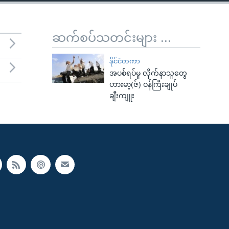
ဆက်စပ်သတင်းများ ...
နိုင်ငံတကာ
အပစ်ရပ်မှု လိုက်နာသူတွေ
ဟားမာ့(ဇ်) ဝန်ကြီးချုပ်
ချီးကျူး