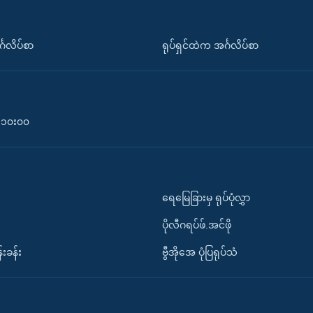
်္ဂလိပ်စာ
ရုပ်ရှင်ထဲက အင်္ဂလိပ်စာ
၀-၁၀း၀၀
ရေမြေခြားမှ ရုပ်ပုံလွှာ
ပိုလီဂရပ်ဖ်.အင်ဖို
်းခန်း
ဗွီအိုအေ ပုံပြရုပ်သံ