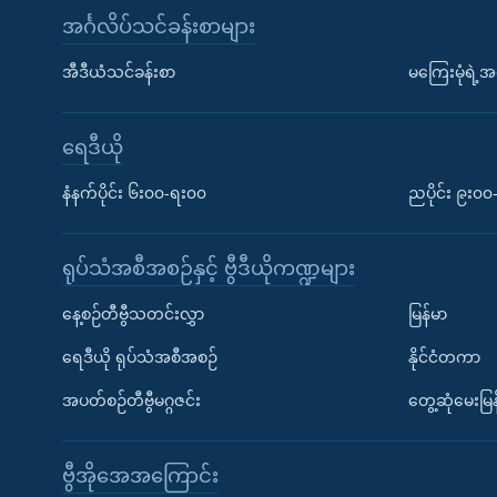
အင်္ဂလိပ်သင်ခန်းစာများ
အီဒီယံသင်ခန်းစာ
မကြေးမုံရဲ့အင
ရေဒီယို
နံနက်ပိုင်း ၆း၀၀-ရး၀၀
ညပိုင်း ၉း၀
ရုပ်သံအစီအစဉ်နှင့် ဗွီဒီယိုကဏ္ဍများ
နေ့စဉ်တီဗွီသတင်းလွှာ
မြန်မာ
ရေဒီယို ရုပ်သံအစီအစဉ်
နိုင်ငံတကာ
အပတ်စဉ်တီဗွီမဂ္ဂဇင်း
တွေ့ဆုံမေးမြန
ဗွီအိုအေအကြောင်း