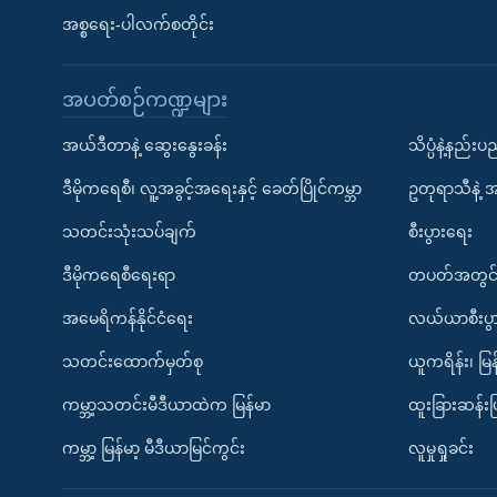
အစ္စရေး-ပါလက်စတိုင်း
အပတ်စဉ်ကဏ္ဍများ
အယ်ဒီတာနဲ့ ဆွေးနွေးခန်း
သိပ္ပံနဲ့နည်း
ဒီမိုကရေစီ၊ လူ့အခွင့်အရေးနှင့် ခေတ်ပြိုင်ကမ္ဘာ
ဥတုရာသီနဲ့ 
သတင်းသုံးသပ်ချက်
စီးပွားရေး
ဒီမိုကရေစီရေးရာ
တပတ်အတွင်
အမေရိကန်နိုင်ငံရေး
လယ်ယာစီးပွ
သတင်းထောက်မှတ်စု
ယူကရိန်း၊ မြန
ကမ္ဘာ့သတင်းမီဒီယာထဲက မြန်မာ
ထူးခြားဆန်း
ကမ္ဘာ့ မြန်မာ့ မီဒီယာမြင်ကွင်း
လူမှုရှုခင်း