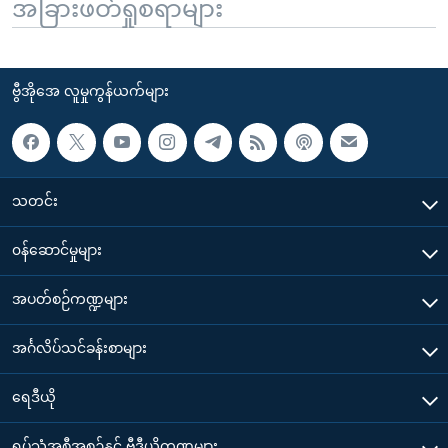
အခြားဖတ်ရှုစရာများ
ဗွီအိုအေ လူမှုကွန်ယက်များ
သတင်း
၀န်ဆောင်မှုများ
အပတ်စဉ်ကဏ္ဍများ
အင်္ဂလိပ်သင်ခန်းစာများ
ရေဒီယို
ရုပ်သံအစီအစဉ်နှင့် ဗွီဒီယိုကဏ္ဍများ