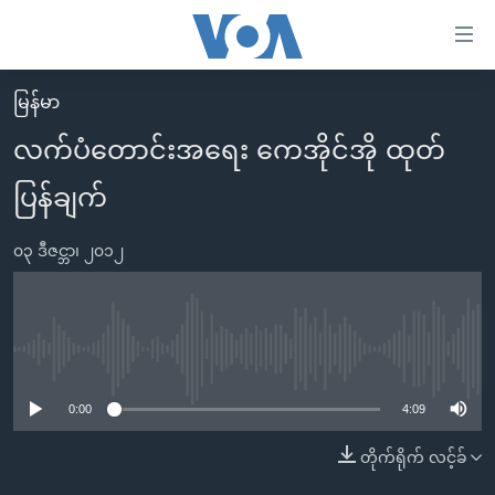
သုံး
ရ
လွယ်ကူ
မြန်မာ
မူလစာမျက်နှာ
စေ
လက်ပံတောင်းအရေး ကေအိုင်အို ထုတ်
မြန်မာ
သည့်
ပြန်ချက်
ကမ္ဘာ့သတင်းများ
Link
ဗွီဒီယို
နိုင်ငံတကာ
များ
၀၃ ဒီဇင္ဘာ၊ ၂၀၁၂
သတင်းလွတ်လပ်ခွင့်
အမေရိကန်
ပင်မ
ရပ်ဝန်းတခု လမ်းတခု အလွန်
တရုတ်
အကြောင်းအရာ
သို့
အင်္ဂလိပ်စာလေ့လာမယ်
အစ္စရေး-ပါလက်စတိုင်း
No media source currently available
ကျော်
အပတ်စဉ်ကဏ္ဍများ
အမေရိကန်သုံးအီဒီယံ
ကြည့်
0:00
4:09
ရေဒီယိုနှင့်ရုပ်သံ အချက်အလက်များ
မကြေးမုံရဲ့ အင်္ဂလိပ်စာ
ရေဒီယို
ရန်
တိုက်ရိုက် လင့်ခ်
ပင်မ
ရေဒီယို/တီဗွီအစီအစဉ်
ရုပ်ရှင်ထဲက အင်္ဂလိပ်စာ
တီဗွီ