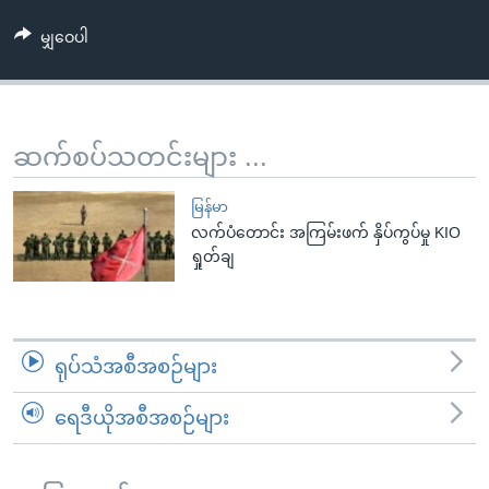
အ
သုတပဒေသာ အင်္ဂလိပ်စာ
ညွန်း
Learning English
မျှဝေပါ
စာမျက်နှာ
သို့
ဗွီအိုအေ လူမှုကွန်ယက်များ
ကျော်
ဆက်စပ်သတင်းများ ...
ကြည့်
ရန်
ဘာသာစကားများ
မြန်မာ
ရှာဖွေ
လက်ပံတောင်း အကြမ်းဖက် နှိပ်ကွပ်မှု KIO
ရန်
ရှုတ်ချ
နေရာ
သို့
ကျော်
ရန်
ရုပ်သံအစီအစဉ်များ
ရေဒီယိုအစီအစဉ်များ