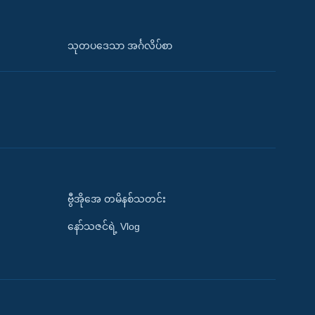
သုတပဒေသာ အင်္ဂလိပ်စာ
ဗွီအိုအေ တမိနစ်သတင်း
နော်သဇင်ရဲ့ Vlog