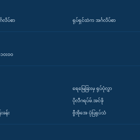
်္ဂလိပ်စာ
ရုပ်ရှင်ထဲက အင်္ဂလိပ်စာ
၀-၁၀း၀၀
ရေမြေခြားမှ ရုပ်ပုံလွှာ
ပိုလီဂရပ်ဖ်.အင်ဖို
်းခန်း
ဗွီအိုအေ ပုံပြရုပ်သံ