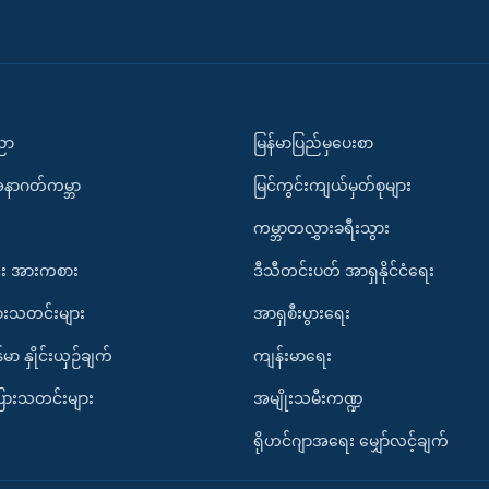
ပညာ
မြန်မာပြည်မှပေးစာ
အနာဂတ်ကမ္ဘာ
မြင်ကွင်းကျယ်မှတ်စုများ
ကမ္ဘာတလွှားခရီးသွား
း အားကစား
ဒီသီတင်းပတ် အာရှနိုင်ငံရေး
ားသတင်းများ
အာရှစီးပွားရေး
်မာ နှိုင်းယှဉ်ချက်
ကျန်းမာရေး
ပြားသတင်းများ
အမျိုးသမီးကဏ္ဍ
ရိုဟင်ဂျာအရေး မျှော်လင့်ချက်