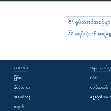
သုတပဒေသာ အင်္ဂလိပ်စာ
အ
ညွန်း
စာမျက်နှာ
သို့
ရုပ်သံအစီအစဉ်မျာ
ကျော်
ရေဒီယိုအစီအစဉ်မျ
ကြည့်
ရန်
ရှာဖွေ
ရန်
နေရာ
သတင်း
၀န်ဆောင်မှ
သို့
ကျော်
မြန်မာ
RSS
ရန်
နိုင်ငံတကာ
ပေါ့ဒ်ကတ်စ်
အမေရိကန်
နေ့စဉ်အီးမေ
တရုတ်