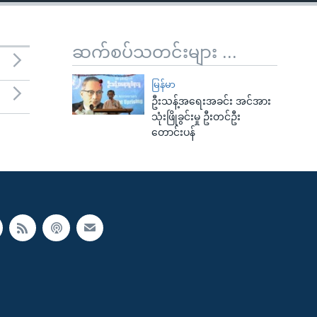
ဆက်စပ်သတင်းများ ...
မြန်မာ
ဦးသန့်အရေးအခင်း အင်အား
သုံးဖြိုခွင်းမှု ဦးတင်ဦး
တောင်းပန်