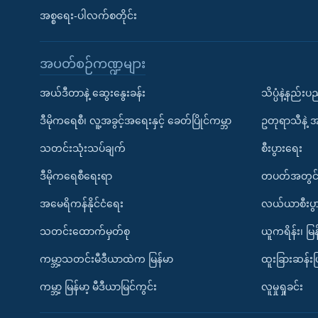
အစ္စရေး-ပါလက်စတိုင်း
အပတ်စဉ်ကဏ္ဍများ
အယ်ဒီတာနဲ့ ဆွေးနွေးခန်း
သိပ္ပံနဲ့နည်း
ဒီမိုကရေစီ၊ လူ့အခွင့်အရေးနှင့် ခေတ်ပြိုင်ကမ္ဘာ
ဥတုရာသီနဲ့ 
သတင်းသုံးသပ်ချက်
စီးပွားရေး
ဒီမိုကရေစီရေးရာ
တပတ်အတွင်
အမေရိကန်နိုင်ငံရေး
လယ်ယာစီးပွ
သတင်းထောက်မှတ်စု
ယူကရိန်း၊ မြန
ကမ္ဘာ့သတင်းမီဒီယာထဲက မြန်မာ
ထူးခြားဆန်း
ကမ္ဘာ့ မြန်မာ့ မီဒီယာမြင်ကွင်း
လူမှုရှုခင်း