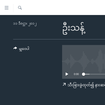
သုံး
ရ
ရှာဖွေ
လွယ်ကူ
မူလစာမျက်နှာ
၁၁ ဒီဇင္ဘာ၊ ၂၀၁၂
ရ
ဦးသန့်
စေ
မြန်မာ
လာ
သည့်
ဒ်
ကမ္ဘာ့သတင်းများ
Link
ဗွီဒီယို
နိုင်ငံတကာ
မျှဝေပါ
များ
သတင်းလွတ်လပ်ခွင့်
အမေရိကန်
ပင်မ
ရပ်ဝန်းတခု လမ်းတခု အလွန်
တရုတ်
အကြောင်းအရာ
အင်္ဂလိပ်စာလေ့လာမယ်
အစ္စရေး-ပါလက်စတိုင်း
သို့
0:00
အပတ်စဉ်ကဏ္ဍများ
အမေရိကန်သုံးအီဒီယံ
ကျော်
သီးခြားခွဲထုတ်၍ နားဆင
ကြည့်
ရေဒီယိုနှင့်ရုပ်သံ အချက်အလက်များ
မကြေးမုံရဲ့ အင်္ဂလိပ်စာ
ရေဒီယို
ရန်
ရေဒီယို/တီဗွီအစီအစဉ်
ရုပ်ရှင်ထဲက အင်္ဂလိပ်စာ
တီဗွီ
ပင်မ