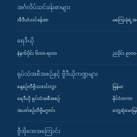
အင်္ဂလိပ်သင်ခန်းစာများ
အီဒီယံသင်ခန်းစာ
မကြေးမုံရဲ့အင
ရေဒီယို
နံနက်ပိုင်း ၆း၀၀-ရး၀၀
ညပိုင်း ၉း၀
ရုပ်သံအစီအစဉ်နှင့် ဗွီဒီယိုကဏ္ဍများ
နေ့စဉ်တီဗွီသတင်းလွှာ
မြန်မာ
ရေဒီယို ရုပ်သံအစီအစဉ်
နိုင်ငံတကာ
အပတ်စဉ်တီဗွီမဂ္ဂဇင်း
တွေ့ဆုံမေးမြန
ဗွီအိုအေအကြောင်း