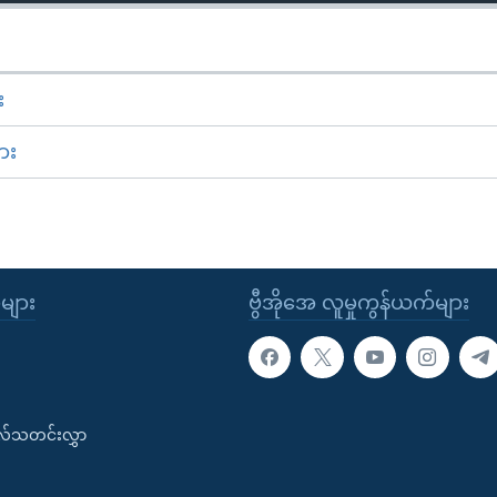
း
ား
ုများ
ဗွီအိုအေ လူမှုကွန်ယက်များ
းလ်သတင်းလွှာ