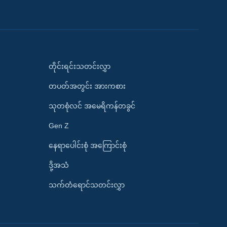
တိုင်းရင်းသတင်းလွှာ
တပတ်အတွင်း အားကစား
သုတစုံလင် အမေရိကန်တခွင်
Gen Z
နေရာပေါင်းစုံ အကြောင်းစုံ
ဒို့အသံ
သက်တံရောင်သတင်းလွှာ