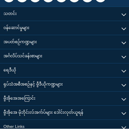
သတင်း
၀န်ဆောင်မှုများ
အပတ်စဉ်ကဏ္ဍများ
အင်္ဂလိပ်သင်ခန်းစာများ
ရေဒီယို
ရုပ်သံအစီအစဉ်နှင့် ဗွီဒီယိုကဏ္ဍများ
ဗွီအိုအေအကြောင်း
ဗွီအိုအေ မိုဘိုင်းလ်အက်ပ်များ ဒေါင်းလုတ်ယူရန်
Other Links