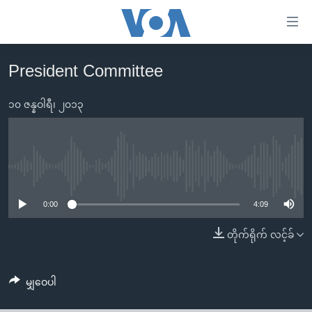
သုံး
ရ
လွယ်ကူ
President Committee
မူလစာမျက်နှာ
စေ
မြန်မာ
၁၀ ဇန္နဝါရီ၊ ၂၀၁၃
သည့်
ကမ္ဘာ့သတင်းများ
Link
ဗွီဒီယို
နိုင်ငံတကာ
များ
သတင်းလွတ်လပ်ခွင့်
အမေရိကန်
No media source currently available
ပင်မ
ရပ်ဝန်းတခု လမ်းတခု အလွန်
တရုတ်
အကြောင်းအရာ
0:00
4:09
သို့
အင်္ဂလိပ်စာလေ့လာမယ်
အစ္စရေး-ပါလက်စတိုင်း
တိုက်ရိုက် လင့်ခ်
ကျော်
အပတ်စဉ်ကဏ္ဍများ
အမေရိကန်သုံးအီဒီယံ
ကြည့်
ရေဒီယိုနှင့်ရုပ်သံ အချက်အလက်များ
မကြေးမုံရဲ့ အင်္ဂလိပ်စာ
ရေဒီယို
ရန်
မျှဝေပါ
ပင်မ
ရေဒီယို/တီဗွီအစီအစဉ်
ရုပ်ရှင်ထဲက အင်္ဂလိပ်စာ
တီဗွီ