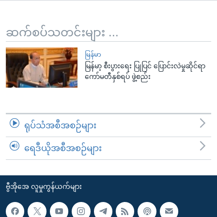
အ
သုတပဒေသာ အင်္ဂလိပ်စာ
ညွန်း
Learning English
စာမျက်နှာ
ဆက်စပ်သတင်းများ ...
သို့
ဗွီအိုအေ လူမှုကွန်ယက်များ
ကျော်
မြန်မာ
မြန်မာ့ စီးပွားရေး ပြုပြင် ပြောင်းလဲမှုဆိုင်ရာ
ကြည့်
ကော်မတီနှစ်ရပ် ဖွဲ့စည်း
ရန်
ဘာသာစကားများ
ရှာဖွေ
ရန်
နေရာ
ရုပ်သံအစီအစဉ်များ
သို့
ကျော်
ရေဒီယိုအစီအစဉ်များ
ရန်
ဗွီအိုအေ လူမှုကွန်ယက်များ