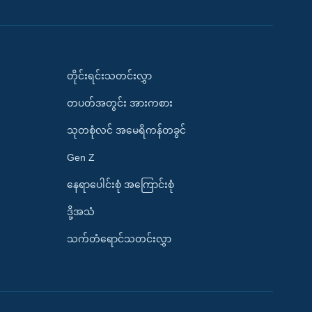
တိုင်းရင်းသတင်းလွှာ
တပတ်အတွင်း အားကစား
သုတစုံလင် အမေရိကန်တခွင်
Gen Z
နေရာပေါင်းစုံ အကြောင်းစုံ
ဒို့အသံ
သက်တံရောင်သတင်းလွှာ