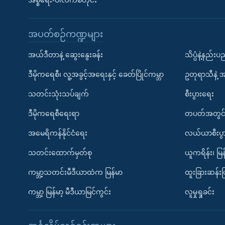
အစ္စရေး-ပါလက်စတိုင်း
အပတ်စဉ်ကဏ္ဍများ
အယ်ဒီတာနဲ့ ဆွေးနွေးခန်း
သိပ္ပံနဲ့နည်း
ဒီမိုကရေစီ၊ လူ့အခွင့်အရေးနှင့် ခေတ်ပြိုင်ကမ္ဘာ
ဥတုရာသီနဲ့ 
သတင်းသုံးသပ်ချက်
စီးပွားရေး
ဒီမိုကရေစီရေးရာ
တပတ်အတွင်
အမေရိကန်နိုင်ငံရေး
လယ်ယာစီးပွ
သတင်းထောက်မှတ်စု
ယူကရိန်း၊ မြန
ကမ္ဘာ့သတင်းမီဒီယာထဲက မြန်မာ
ထူးခြားဆန်း
ကမ္ဘာ့ မြန်မာ့ မီဒီယာမြင်ကွင်း
လူမှုရှုခင်း