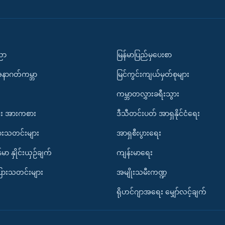
ပညာ
မြန်မာပြည်မှပေးစာ
အနာဂတ်ကမ္ဘာ
မြင်ကွင်းကျယ်မှတ်စုများ
ကမ္ဘာတလွှားခရီးသွား
း အားကစား
ဒီသီတင်းပတ် အာရှနိုင်ငံရေး
ားသတင်းများ
အာရှစီးပွားရေး
်မာ နှိုင်းယှဉ်ချက်
ကျန်းမာရေး
ပြားသတင်းများ
အမျိုးသမီးကဏ္ဍ
ရိုဟင်ဂျာအရေး မျှော်လင့်ချက်