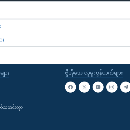
း
ား
ုများ
ဗွီအိုအေ လူမှုကွန်ယက်များ
းလ်သတင်းလွှာ