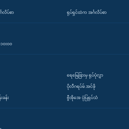
်္ဂလိပ်စာ
ရုပ်ရှင်ထဲက အင်္ဂလိပ်စာ
၀-၁၀း၀၀
ရေမြေခြားမှ ရုပ်ပုံလွှာ
ပိုလီဂရပ်ဖ်.အင်ဖို
်းခန်း
ဗွီအိုအေ ပုံပြရုပ်သံ