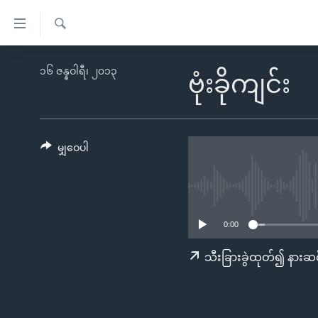
သုံး
ရ
ရှာဖွေ
လွယ်ကူ
မူလစာမျက်နှာ
၁၆ ဇန္နဝါရီ၊ ၂၀၁၃
ရ
ဗုံးခိုကျင်း
စေ
မြန်မာ
လာ
သည့်
ဒ်
ကမ္ဘာ့သတင်းများ
Link
ဗွီဒီယို
နိုင်ငံတကာ
မျှဝေပါ
များ
သတင်းလွတ်လပ်ခွင့်
အမေရိကန်
ပင်မ
ရပ်ဝန်းတခု လမ်းတခု အလွန်
တရုတ်
အကြောင်းအရာ
အင်္ဂလိပ်စာလေ့လာမယ်
အစ္စရေး-ပါလက်စတိုင်း
သို့
0:00
အပတ်စဉ်ကဏ္ဍများ
အမေရိကန်သုံးအီဒီယံ
ကျော်
သီးခြားခွဲထုတ်၍ နားဆင
ကြည့်
ရေဒီယိုနှင့်ရုပ်သံ အချက်အလက်များ
မကြေးမုံရဲ့ အင်္ဂလိပ်စာ
ရေဒီယို
ရန်
ရေဒီယို/တီဗွီအစီအစဉ်
ရုပ်ရှင်ထဲက အင်္ဂလိပ်စာ
တီဗွီ
ပင်မ