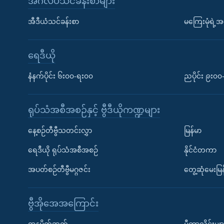
အင်္ဂလိပ်သင်ခန်းစာများ
အီဒီယံသင်ခန်းစာ
မကြေးမုံရဲ့အင
ရေဒီယို
နံနက်ပိုင်း ၆း၀၀-ရး၀၀
ညပိုင်း ၉း၀
ရုပ်သံအစီအစဉ်နှင့် ဗွီဒီယိုကဏ္ဍများ
နေ့စဉ်တီဗွီသတင်းလွှာ
မြန်မာ
ရေဒီယို ရုပ်သံအစီအစဉ်
နိုင်ငံတကာ
အပတ်စဉ်တီဗွီမဂ္ဂဇင်း
တွေ့ဆုံမေးမြန
ဗွီအိုအေအကြောင်း