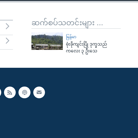
ဆက်စပ်သတင်းများ ...
မြန်မာ
ဗုံးခိုကျင်းပြို ဒုက္ခသည်
ကလေး ၃ ဦးသေ