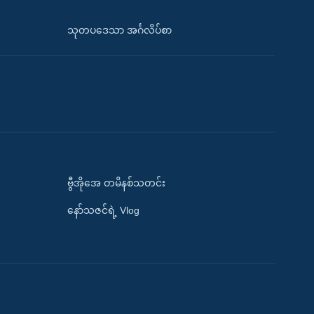
သုတပဒေသာ အင်္ဂလိပ်စာ
ဗွီအိုအေ တမိနစ်သတင်း
နော်သဇင်ရဲ့ Vlog