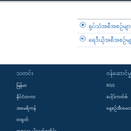
သုတပဒေသာ အင်္ဂလိပ်စာ
အ
ညွန်း
စာမျက်နှာ
သို့
ရုပ်သံအစီအစဉ်မျာ
ကျော်
ရေဒီယိုအစီအစဉ်မျ
ကြည့်
ရန်
ရှာဖွေ
ရန်
နေရာ
သတင်း
၀န်ဆောင်မှ
သို့
မြန်မာ
RSS
ကျော်
ရန်
နိုင်ငံတကာ
ပေါ့ဒ်ကတ်စ်
အမေရိကန်
နေ့စဉ်အီးမေ
တရုတ်