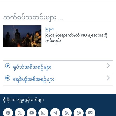
အ
သုတပဒေသာ အင်္ဂလိပ်စာ
ညွန်း
Learning English
စာမျက်နှာ
ဆက်စပ်သတင်းများ ...
သို့
ဗွီအိုအေ လူမှုကွန်ယက်များ
ကျော်
မြန်မာ
ငြိမ်းချမ်းရေးကော်မတီ KIO နဲ့ ဆွေးနွေးဖို့
ကြည့်
ကမ်းလှမ်း
ရန်
ဘာသာစကားများ
ရှာဖွေ
ရန်
နေရာ
ရုပ်သံအစီအစဉ်များ
သို့
ကျော်
ရေဒီယိုအစီအစဉ်များ
ရန်
ဗွီအိုအေ လူမှုကွန်ယက်များ