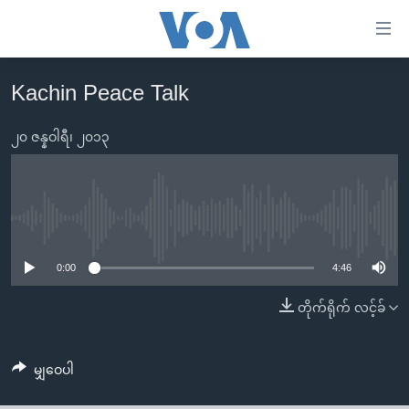
သုံး
ရ
လွယ်ကူ
Kachin Peace Talk
မူလစာမျက်နှာ
စေ
မြန်မာ
၂၀ ဇန္နဝါရီ၊ ၂၀၁၃
သည့်
ကမ္ဘာ့သတင်းများ
Link
ဗွီဒီယို
နိုင်ငံတကာ
များ
သတင်းလွတ်လပ်ခွင့်
အမေရိကန်
No media source currently available
ပင်မ
ရပ်ဝန်းတခု လမ်းတခု အလွန်
တရုတ်
အကြောင်းအရာ
0:00
4:46
သို့
အင်္ဂလိပ်စာလေ့လာမယ်
အစ္စရေး-ပါလက်စတိုင်း
တိုက်ရိုက် လင့်ခ်
ကျော်
အပတ်စဉ်ကဏ္ဍများ
အမေရိကန်သုံးအီဒီယံ
ကြည့်
ရေဒီယိုနှင့်ရုပ်သံ အချက်အလက်များ
မကြေးမုံရဲ့ အင်္ဂလိပ်စာ
ရေဒီယို
ရန်
မျှဝေပါ
ပင်မ
ရေဒီယို/တီဗွီအစီအစဉ်
ရုပ်ရှင်ထဲက အင်္ဂလိပ်စာ
တီဗွီ