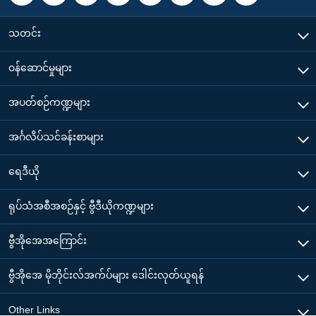
သတင်း
၀န်ဆောင်မှုများ
အပတ်စဉ်ကဏ္ဍများ
အင်္ဂလိပ်သင်ခန်းစာများ
ရေဒီယို
ရုပ်သံအစီအစဉ်နှင့် ဗွီဒီယိုကဏ္ဍများ
ဗွီအိုအေအကြောင်း
ဗွီအိုအေ မိုဘိုင်းလ်အက်ပ်များ ဒေါင်းလုတ်ယူရန်
Other Links