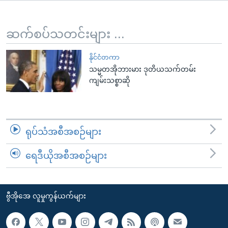
အ
သုတပဒေသာ အင်္ဂလိပ်စာ
ညွန်း
Learning English
စာမျက်နှာ
ဆက်စပ်သတင်းများ ...
သို့
ဗွီအိုအေ လူမှုကွန်ယက်များ
ကျော်
နိုင်ငံတကာ
သမ္မတအိုဘားမား ဒုတိယသက်တမ်း
ကြည့်
ကျမ်းသစ္စာဆို
ရန်
ဘာသာစကားများ
ရှာဖွေ
ရန်
နေရာ
ရုပ်သံအစီအစဉ်များ
သို့
ကျော်
ရေဒီယိုအစီအစဉ်များ
ရန်
ဗွီအိုအေ လူမှုကွန်ယက်များ