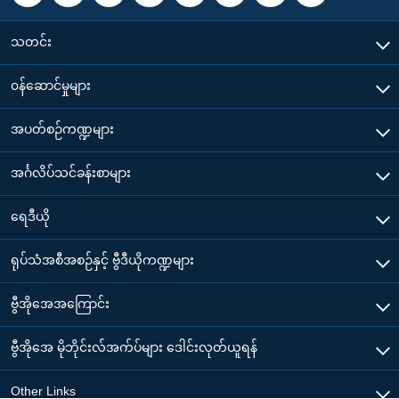
သတင်း
၀န်ဆောင်မှုများ
အပတ်စဉ်ကဏ္ဍများ
အင်္ဂလိပ်သင်ခန်းစာများ
ရေဒီယို
ရုပ်သံအစီအစဉ်နှင့် ဗွီဒီယိုကဏ္ဍများ
ဗွီအိုအေအကြောင်း
ဗွီအိုအေ မိုဘိုင်းလ်အက်ပ်များ ဒေါင်းလုတ်ယူရန်
Other Links