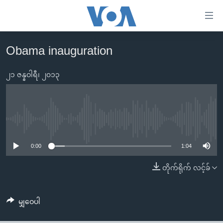
သုံး
ရ
လွယ်ကူ
Obama inauguration
မူလစာမျက်နှာ
စေ
မြန်မာ
၂၁ ဇန္နဝါရီ၊ ၂၀၁၃
သည့်
ကမ္ဘာ့သတင်းများ
Link
ဗွီဒီယို
နိုင်ငံတကာ
များ
သတင်းလွတ်လပ်ခွင့်
အမေရိကန်
No media source currently available
ပင်မ
ရပ်ဝန်းတခု လမ်းတခု အလွန်
တရုတ်
အကြောင်းအရာ
0:00
1:04
သို့
အင်္ဂလိပ်စာလေ့လာမယ်
အစ္စရေး-ပါလက်စတိုင်း
တိုက်ရိုက် လင့်ခ်
ကျော်
အပတ်စဉ်ကဏ္ဍများ
အမေရိကန်သုံးအီဒီယံ
ကြည့်
ရေဒီယိုနှင့်ရုပ်သံ အချက်အလက်များ
မကြေးမုံရဲ့ အင်္ဂလိပ်စာ
ရေဒီယို
ရန်
မျှဝေပါ
ပင်မ
ရေဒီယို/တီဗွီအစီအစဉ်
ရုပ်ရှင်ထဲက အင်္ဂလိပ်စာ
တီဗွီ