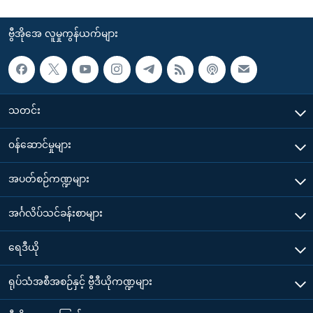
ဗွီအိုအေ လူမှုကွန်ယက်များ
သတင်း
၀န်ဆောင်မှုများ
အပတ်စဉ်ကဏ္ဍများ
အင်္ဂလိပ်သင်ခန်းစာများ
ရေဒီယို
ရုပ်သံအစီအစဉ်နှင့် ဗွီဒီယိုကဏ္ဍများ