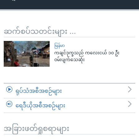
အ
သုတပဒေသာ အင်္ဂလိပ်စာ
ညွန်း
Learning English
စာမျက်နှာ
သို့
ဗွီအိုအေ လူမှုကွန်ယက်များ
ဆက်စပ်သတင်းများ ...
ကျော်
ကြည့်
မြန်မာ
ရန်
ကချင်ဒုက္ခသည် ကလေးငယ် ၁၀ ဦး
ဘာသာစကားများ
ဝမ်းပျက်သေဆုံး
ရှာဖွေ
ရန်
နေရာ
သို့
ရုပ်သံအစီအစဉ်များ
ကျော်
ရန်
ရေဒီယိုအစီအစဉ်များ
အခြားဖတ်ရှုစရာများ