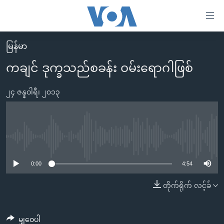
သုံး
ရ
လွယ်ကူ
မြန်မာ
မူလစာမျက်နှာ
စေ
ကချင် ဒုက္ခသည်စခန်း ဝမ်းရောဂါဖြစ်
မြန်မာ
သည့်
ကမ္ဘာ့သတင်းများ
၂၄ ဇန္နဝါရီ၊ ၂၀၁၃
Link
ဗွီဒီယို
နိုင်ငံတကာ
များ
သတင်းလွတ်လပ်ခွင့်
အမေရိကန်
ပင်မ
ရပ်ဝန်းတခု လမ်းတခု အလွန်
တရုတ်
No media source currently available
အကြောင်းအရာ
သို့
အင်္ဂလိပ်စာလေ့လာမယ်
အစ္စရေး-ပါလက်စတိုင်း
0:00
4:54
ကျော်
အပတ်စဉ်ကဏ္ဍများ
အမေရိကန်သုံးအီဒီယံ
တိုက်ရိုက် လင့်ခ်
ကြည့်
ရေဒီယိုနှင့်ရုပ်သံ အချက်အလက်များ
မကြေးမုံရဲ့ အင်္ဂလိပ်စာ
ရေဒီယို
ရန်
ပင်မ
ရေဒီယို/တီဗွီအစီအစဉ်
ရုပ်ရှင်ထဲက အင်္ဂလိပ်စာ
တီဗွီ
မျှဝေပါ