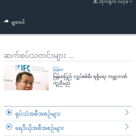
အ
တိုက်ရိုက် လင့်ခ်
သုတပဒေသာ အင်္ဂလိပ်စာ
ညွန်း
Learning English
စာမျက်နှာ
မျှဝေပါ
သို့
ဗွီအိုအေ လူမှုကွန်ယက်များ
ကျော်
ကြည့်
ရန်
ဆက်စပ်သတင်းများ ...
ဘာသာစကားများ
ရှာဖွေ
ရန်
မြန်မာ
နေရာ
မြန်မာပြည် လျှပ်စစ်မီး ရရှိရေး ကမ္ဘာ့ဘဏ်
ကူညီမည်
သို့
ကျော်
ရန်
ရုပ်သံအစီအစဉ်များ
ရေဒီယိုအစီအစဉ်များ