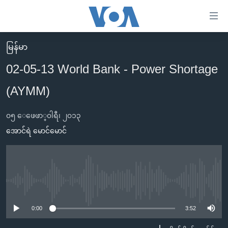
သုံး
ရ
လွယ်ကူ
မြန်မာ
မူလစာမျက်နှာ
စေ
02-05-13 World Bank - Power Shortage
မြန်မာ
သည့်
(AYMM)
ကမ္ဘာ့သတင်းများ
Link
ဗွီဒီယို
နိုင်ငံတကာ
များ
၀၅ ေဖေဖာ္၀ါရီ၊ ၂၀၁၃
သတင်းလွတ်လပ်ခွင့်
အမေရိကန်
အောင်ရဲ မောင်မောင်
ပင်မ
ရပ်ဝန်းတခု လမ်းတခု အလွန်
တရုတ်
အကြောင်းအရာ
သို့
အင်္ဂလိပ်စာလေ့လာမယ်
အစ္စရေး-ပါလက်စတိုင်း
ကျော်
အပတ်စဉ်ကဏ္ဍများ
အမေရိကန်သုံးအီဒီယံ
No media source currently available
ကြည့်
ရေဒီယိုနှင့်ရုပ်သံ အချက်အလက်များ
မကြေးမုံရဲ့ အင်္ဂလိပ်စာ
ရေဒီယို
ရန်
0:00
3:52
ပင်မ
ရေဒီယို/တီဗွီအစီအစဉ်
ရုပ်ရှင်ထဲက အင်္ဂလိပ်စာ
တီဗွီ