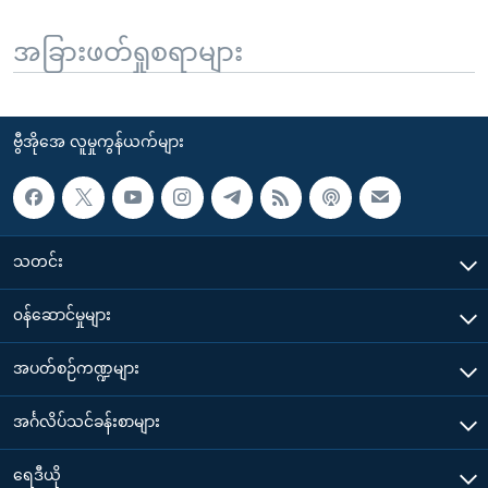
အခြားဖတ်ရှုစရာများ
ဗွီအိုအေ လူမှုကွန်ယက်များ
သတင်း
၀န်ဆောင်မှုများ
အပတ်စဉ်ကဏ္ဍများ
အင်္ဂလိပ်သင်ခန်းစာများ
ရေဒီယို