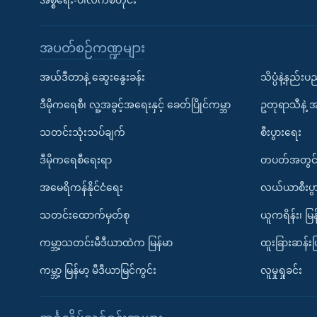
အစ္စရေး-ပါလက်စတိုင်း
အပတ်စဉ်ကဏ္ဍများ
အယ်ဒီတာနဲ့ ဆွေးနွေးခန်း
သိပ္ပံနဲ့နည်း
ဒီမိုကရေစီ၊ လူ့အခွင့်အရေးနှင့် ခေတ်ပြိုင်ကမ္ဘာ
ဥတုရာသီနဲ့ 
သတင်းသုံးသပ်ချက်
စီးပွားရေး
ဒီမိုကရေစီရေးရာ
တပတ်အတွင်
အမေရိကန်နိုင်ငံရေး
လယ်ယာစီးပွ
သတင်းထောက်မှတ်စု
ယူကရိန်း၊ မြန
ကမ္ဘာ့သတင်းမီဒီယာထဲက မြန်မာ
ထူးခြားဆန်း
ကမ္ဘာ့ မြန်မာ့ မီဒီယာမြင်ကွင်း
လူမှုရှုခင်း