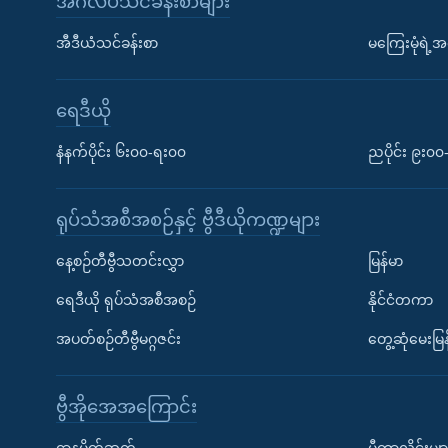
အင်္ဂလိပ်သင်ခန်းစာများ
အီဒီယံသင်ခန်းစာ
မကြေးမုံရဲ့အင
ရေဒီယို
နံနက်ပိုင်း ၆း၀၀-ရး၀၀
ညပိုင်း ၉း၀
ရုပ်သံအစီအစဉ်နှင့် ဗွီဒီယိုကဏ္ဍများ
နေ့စဉ်တီဗွီသတင်းလွှာ
မြန်မာ
ရေဒီယို ရုပ်သံအစီအစဉ်
နိုင်ငံတကာ
အပတ်စဉ်တီဗွီမဂ္ဂဇင်း
တွေ့ဆုံမေးမြန
ဗွီအိုအေအကြောင်း