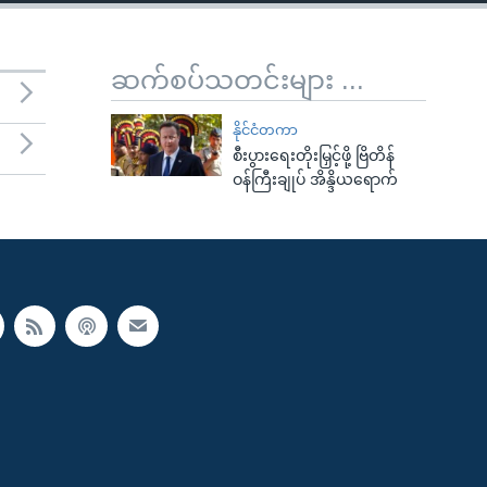
ဆက်စပ်သတင်းများ ...
နိုင်ငံတကာ
စီးပွားရေးတိုးမြှင့်ဖို့ ဗြိတိန်
ဝန်ကြီးချုပ် အိန္ဒိယရောက်