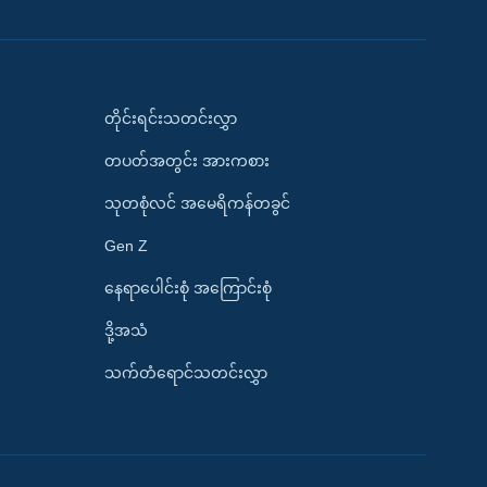
တိုင်းရင်းသတင်းလွှာ
တပတ်အတွင်း အားကစား
သုတစုံလင် အမေရိကန်တခွင်
Gen Z
နေရာပေါင်းစုံ အကြောင်းစုံ
ဒို့အသံ
သက်တံရောင်သတင်းလွှာ