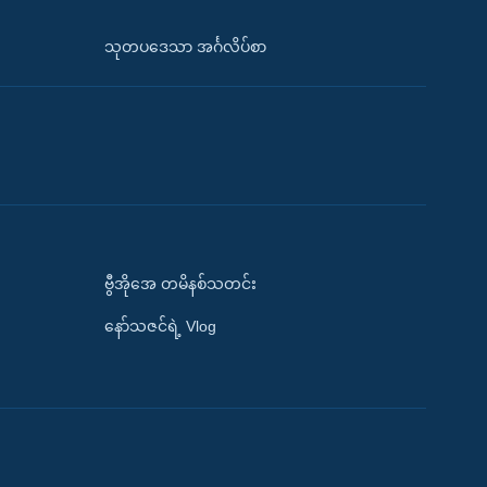
သုတပဒေသာ အင်္ဂလိပ်စာ
ဗွီအိုအေ တမိနစ်သတင်း
နော်သဇင်ရဲ့ Vlog