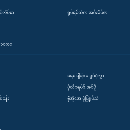
်္ဂလိပ်စာ
ရုပ်ရှင်ထဲက အင်္ဂလိပ်စာ
၀-၁၀း၀၀
ရေမြေခြားမှ ရုပ်ပုံလွှာ
ပိုလီဂရပ်ဖ်.အင်ဖို
်းခန်း
ဗွီအိုအေ ပုံပြရုပ်သံ