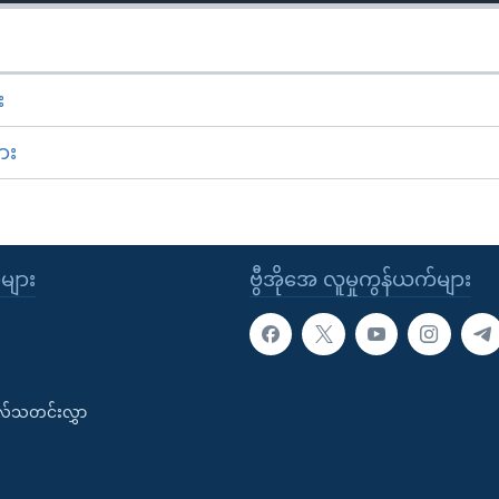
း
ား
ုများ
ဗွီအိုအေ လူမှုကွန်ယက်များ
းလ်သတင်းလွှာ