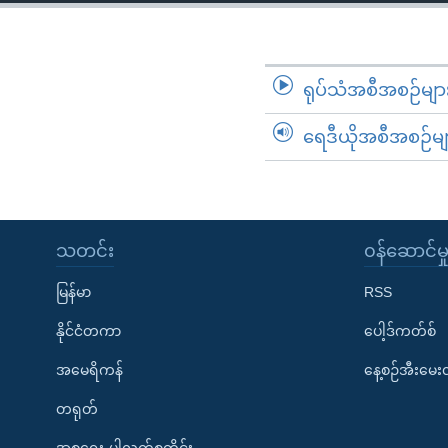
သုတပဒေသာ အင်္ဂလိပ်စာ
အ
ညွန်း
စာမျက်နှာ
သို့
ရုပ်သံအစီအစဉ်မျာ
ကျော်
ရေဒီယိုအစီအစဉ်မျ
ကြည့်
ရန်
ရှာဖွေ
ရန်
နေရာ
သတင်း
၀န်ဆောင်မှ
သို့
မြန်မာ
RSS
ကျော်
ရန်
နိုင်ငံတကာ
ပေါ့ဒ်ကတ်စ်
အမေရိကန်
နေ့စဉ်အီးမေ
တရုတ်