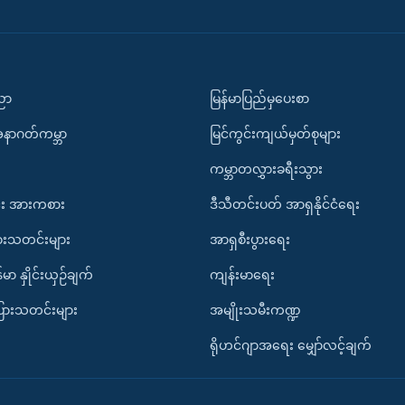
ပညာ
မြန်မာပြည်မှပေးစာ
အနာဂတ်ကမ္ဘာ
မြင်ကွင်းကျယ်မှတ်စုများ
ကမ္ဘာတလွှားခရီးသွား
း အားကစား
ဒီသီတင်းပတ် အာရှနိုင်ငံရေး
ားသတင်းများ
အာရှစီးပွားရေး
်မာ နှိုင်းယှဉ်ချက်
ကျန်းမာရေး
ပြားသတင်းများ
အမျိုးသမီးကဏ္ဍ
ရိုဟင်ဂျာအရေး မျှော်လင့်ချက်