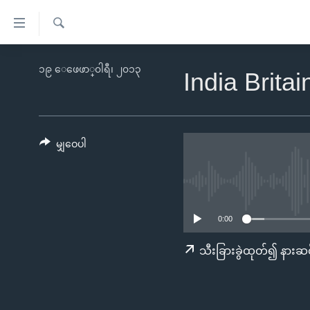
သုံး
ရ
ရှာဖွေ
လွယ်ကူ
မူလစာမျက်နှာ
၁၉ ေဖေဖာ္၀ါရီ၊ ၂၀၁၃
ရ
India Britai
စေ
မြန်မာ
လာ
သည့်
ဒ်
ကမ္ဘာ့သတင်းများ
Link
ဗွီဒီယို
နိုင်ငံတကာ
မျှဝေပါ
များ
သတင်းလွတ်လပ်ခွင့်
အမေရိကန်
ပင်မ
ရပ်ဝန်းတခု လမ်းတခု အလွန်
တရုတ်
အကြောင်းအရာ
အင်္ဂလိပ်စာလေ့လာမယ်
အစ္စရေး-ပါလက်စတိုင်း
သို့
0:00
အပတ်စဉ်ကဏ္ဍများ
အမေရိကန်သုံးအီဒီယံ
ကျော်
သီးခြားခွဲထုတ်၍ နားဆင
ကြည့်
ရေဒီယိုနှင့်ရုပ်သံ အချက်အလက်များ
မကြေးမုံရဲ့ အင်္ဂလိပ်စာ
ရေဒီယို
ရန်
ရေဒီယို/တီဗွီအစီအစဉ်
ရုပ်ရှင်ထဲက အင်္ဂလိပ်စာ
တီဗွီ
ပင်မ