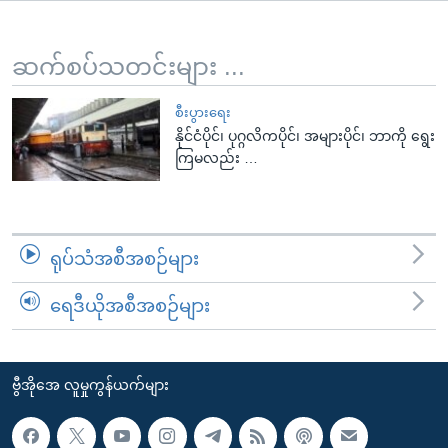
အ
သုတပဒေသာ အင်္ဂလိပ်စာ
ညွန်း
Learning English
စာမျက်နှာ
ဆက်စပ်သတင်းများ ...
သို့
ဗွီအိုအေ လူမှုကွန်ယက်များ
ကျော်
စီးပွားရေး
နိုင်ငံပိုင်၊ ပုဂ္ဂလိကပိုင်၊ အများပိုင်၊ ဘာကို ရွေး
ကြည့်
ကြမလည်း …
ရန်
ဘာသာစကားများ
ရှာဖွေ
ရန်
နေရာ
ရုပ်သံအစီအစဉ်များ
သို့
ကျော်
ရေဒီယိုအစီအစဉ်များ
ရန်
ဗွီအိုအေ လူမှုကွန်ယက်များ