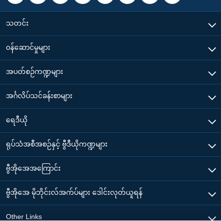
သတင်း
၀န်ဆောင်မှုများ
အပတ်စဉ်ကဏ္ဍများ
အင်္ဂလိပ်သင်ခန်းစာများ
ရေဒီယို
ရုပ်သံအစီအစဉ်နှင့် ဗွီဒီယိုကဏ္ဍများ
ဗွီအိုအေအကြောင်း
ဗွီအိုအေ မိုဘိုင်းလ်အက်ပ်များ ဒေါင်းလုတ်ယူရန်
Other Links