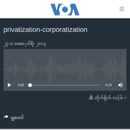
သုံး
ရ
လွယ်ကူ
privatization-corporatization
မူလစာမျက်နှာ
စေ
မြန်မာ
၂၃ ေဖေဖာ္၀ါရီ၊ ၂၀၁၃
သည့်
ကမ္ဘာ့သတင်းများ
Link
ဗွီဒီယို
နိုင်ငံတကာ
များ
သတင်းလွတ်လပ်ခွင့်
အမေရိကန်
No media source currently available
ပင်မ
ရပ်ဝန်းတခု လမ်းတခု အလွန်
တရုတ်
အကြောင်းအရာ
0:00
6:24
သို့
အင်္ဂလိပ်စာလေ့လာမယ်
အစ္စရေး-ပါလက်စတိုင်း
တိုက်ရိုက် လင့်ခ်
ကျော်
အပတ်စဉ်ကဏ္ဍများ
အမေရိကန်သုံးအီဒီယံ
ကြည့်
ရေဒီယိုနှင့်ရုပ်သံ အချက်အလက်များ
မကြေးမုံရဲ့ အင်္ဂလိပ်စာ
ရေဒီယို
ရန်
မျှဝေပါ
ပင်မ
ရေဒီယို/တီဗွီအစီအစဉ်
ရုပ်ရှင်ထဲက အင်္ဂလိပ်စာ
တီဗွီ