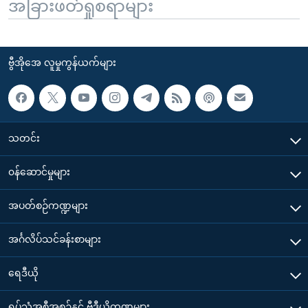
အခြားဖတ်ရှုစရာများ
ဗွီအိုအေ လူမှုကွန်ယက်များ
သတင်း
၀န်ဆောင်မှုများ
အပတ်စဉ်ကဏ္ဍများ
အင်္ဂလိပ်သင်ခန်းစာများ
ရေဒီယို
ရုပ်သံအစီအစဉ်နှင့် ဗွီဒီယိုကဏ္ဍများ