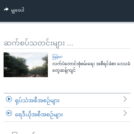
အ
သုတပဒေသာ အင်္ဂလိပ်စာ
ညွန်း
Learning English
မျှဝေပါ
စာမျက်နှာ
သို့
ဗွီအိုအေ လူမှုကွန်ယက်များ
ကျော်
ဆက်စပ်သတင်းများ ...
ကြည့်
ရန်
ဘာသာစကားများ
မြန်မာ
ရှာဖွေ
လက်ပံတောင်းစုံစမ်းရေး အစီရင်ခံစာ ဒေသခံ
ရန်
တွေဆန့်ကျင်
နေရာ
သို့
ကျော်
ရန်
ရုပ်သံအစီအစဉ်များ
ရေဒီယိုအစီအစဉ်များ