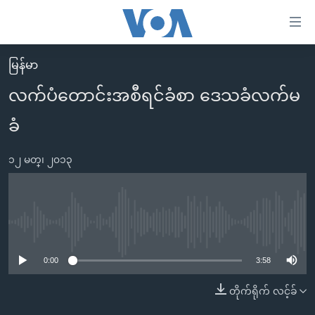
သုံး
ရ
လွယ်ကူ
မြန်မာ
မူလစာမျက်နှာ
စေ
လက်ပံတောင်းအစီရင်ခံစာ ဒေသခံလက်မ
မြန်မာ
သည့်
ခံ
ကမ္ဘာ့သတင်းများ
Link
ဗွီဒီယို
နိုင်ငံတကာ
များ
၁၂ မတ္၊ ၂၀၁၃
သတင်းလွတ်လပ်ခွင့်
အမေရိကန်
ပင်မ
ရပ်ဝန်းတခု လမ်းတခု အလွန်
တရုတ်
အကြောင်းအရာ
သို့
အင်္ဂလိပ်စာလေ့လာမယ်
အစ္စရေး-ပါလက်စတိုင်း
No media source currently available
ကျော်
အပတ်စဉ်ကဏ္ဍများ
အမေရိကန်သုံးအီဒီယံ
ကြည့်
0:00
3:58
ရေဒီယိုနှင့်ရုပ်သံ အချက်အလက်များ
မကြေးမုံရဲ့ အင်္ဂလိပ်စာ
ရေဒီယို
ရန်
တိုက်ရိုက် လင့်ခ်
ပင်မ
ရေဒီယို/တီဗွီအစီအစဉ်
ရုပ်ရှင်ထဲက အင်္ဂလိပ်စာ
တီဗွီ