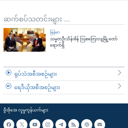
အ
သုတပဒေသာ အင်္ဂလိပ်စာ
ညွန်း
Learning English
စာမျက်နှာ
ဆက်စပ်သတင်းများ ...
သို့
ဗွီအိုအေ လူမှုကွန်ယက်များ
ကျော်
မြန်မာ
သမ္မတဦးသိန်းစိန် သြစတြေးလျမြို့တော်
ကြည့်
ရောက်ရှိ
ရန်
ဘာသာစကားများ
ရှာဖွေ
ရန်
နေရာ
ရုပ်သံအစီအစဉ်များ
သို့
ကျော်
ရေဒီယိုအစီအစဉ်များ
ရန်
ဗွီအိုအေ လူမှုကွန်ယက်များ