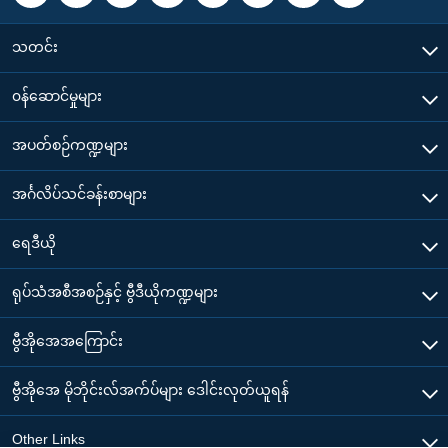
သတင်း
၀န်ဆောင်မှုများ
အပတ်စဉ်ကဏ္ဍများ
အင်္ဂလိပ်သင်ခန်းစာများ
ရေဒီယို
ရုပ်သံအစီအစဉ်နှင့် ဗွီဒီယိုကဏ္ဍများ
ဗွီအိုအေအကြောင်း
ဗွီအိုအေ မိုဘိုင်းလ်အက်ပ်များ ဒေါင်းလုတ်ယူရန်
Other Links