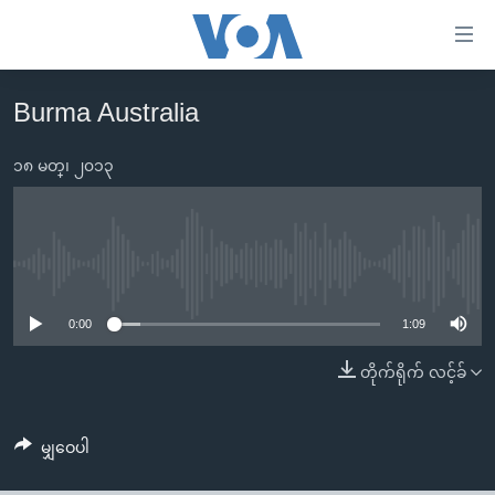
သုံး
ရ
လွယ်ကူ
Burma Australia
မူလစာမျက်နှာ
စေ
မြန်မာ
၁၈ မတ္၊ ၂၀၁၃
သည့်
ကမ္ဘာ့သတင်းများ
Link
ဗွီဒီယို
နိုင်ငံတကာ
များ
သတင်းလွတ်လပ်ခွင့်
အမေရိကန်
No media source currently available
ပင်မ
ရပ်ဝန်းတခု လမ်းတခု အလွန်
တရုတ်
အကြောင်းအရာ
0:00
1:09
သို့
အင်္ဂလိပ်စာလေ့လာမယ်
အစ္စရေး-ပါလက်စတိုင်း
တိုက်ရိုက် လင့်ခ်
ကျော်
အပတ်စဉ်ကဏ္ဍများ
အမေရိကန်သုံးအီဒီယံ
ကြည့်
ရေဒီယိုနှင့်ရုပ်သံ အချက်အလက်များ
မကြေးမုံရဲ့ အင်္ဂလိပ်စာ
ရေဒီယို
ရန်
မျှဝေပါ
ပင်မ
ရေဒီယို/တီဗွီအစီအစဉ်
ရုပ်ရှင်ထဲက အင်္ဂလိပ်စာ
တီဗွီ