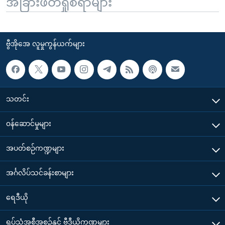
အခြားဖတ်ရှုစရာများ
ဗွီအိုအေ လူမှုကွန်ယက်များ
သတင်း
၀န်ဆောင်မှုများ
အပတ်စဉ်ကဏ္ဍများ
အင်္ဂလိပ်သင်ခန်းစာများ
ရေဒီယို
ရုပ်သံအစီအစဉ်နှင့် ဗွီဒီယိုကဏ္ဍများ