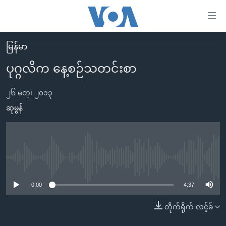
သုံး
ရ
လွယ်ကူ
မြန်မာ
မူလစာမျက်နှာ
စေ
ပုဂ္ဂလိက နေ့စဉ်သတင်းစာ
မြန်မာ
သည့်
ကမ္ဘာ့သတင်းများ
၂၆ မတ္၊ ၂၀၁၃
Link
ဗွီဒီယို
နိုင်ငံတကာ
ဆုမွန်
များ
သတင်းလွတ်လပ်ခွင့်
အမေရိကန်
ပင်မ
ရပ်ဝန်းတခု လမ်းတခု အလွန်
တရုတ်
အကြောင်းအရာ
သို့
အင်္ဂလိပ်စာလေ့လာမယ်
အစ္စရေး-ပါလက်စတိုင်း
No media source currently available
ကျော်
အပတ်စဉ်ကဏ္ဍများ
အမေရိကန်သုံးအီဒီယံ
0:00
4:37
ကြည့်
ရေဒီယိုနှင့်ရုပ်သံ အချက်အလက်များ
မကြေးမုံရဲ့ အင်္ဂလိပ်စာ
ရေဒီယို
ရန်
တိုက်ရိုက် လင့်ခ်
ပင်မ
ရေဒီယို/တီဗွီအစီအစဉ်
ရုပ်ရှင်ထဲက အင်္ဂလိပ်စာ
တီဗွီ