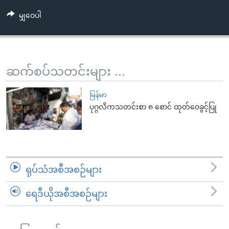
အ
သုတပဒေသာ အင်္ဂလိပ်စာ
မျှဝေပါ
ညွန်း
Learning English
စာမျက်နှာ
သို့
ဗွီအိုအေ လူမှုကွန်ယက်များ
ကျော်
ဆက်စပ်သတင်းများ ...
ကြည့်
ရန်
ဘာသာစကားများ
မြန်မာ
ရှာဖွေ
ပုဂ္ဂလိကသတင်းစာ ၈ စောင် ထုတ်ဝေခွင့်ပြု
ရန်
နေရာ
သို့
ကျော်
ရန်
ရုပ်သံအစီအစဉ်များ
ရေဒီယိုအစီအစဉ်များ