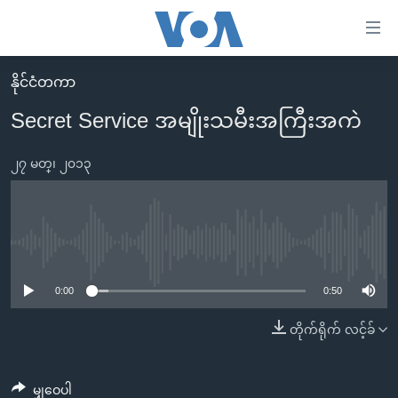
သုံး
ရ
လွယ်ကူ
နိုင်ငံတကာ
မူလစာမျက်နှာ
စေ
Secret Service အမျိုးသမီးအကြီးအကဲ
မြန်မာ
သည့်
ကမ္ဘာ့သတင်းများ
၂၇ မတ္၊ ၂၀၁၃
Link
ဗွီဒီယို
နိုင်ငံတကာ
များ
သတင်းလွတ်လပ်ခွင့်
အမေရိကန်
ပင်မ
ရပ်ဝန်းတခု လမ်းတခု အလွန်
တရုတ်
No media source currently available
အကြောင်းအရာ
သို့
အင်္ဂလိပ်စာလေ့လာမယ်
အစ္စရေး-ပါလက်စတိုင်း
0:00
0:50
ကျော်
အပတ်စဉ်ကဏ္ဍများ
အမေရိကန်သုံးအီဒီယံ
တိုက်ရိုက် လင့်ခ်
ကြည့်
ရေဒီယိုနှင့်ရုပ်သံ အချက်အလက်များ
မကြေးမုံရဲ့ အင်္ဂလိပ်စာ
ရေဒီယို
ရန်
ပင်မ
ရေဒီယို/တီဗွီအစီအစဉ်
ရုပ်ရှင်ထဲက အင်္ဂလိပ်စာ
တီဗွီ
မျှဝေပါ