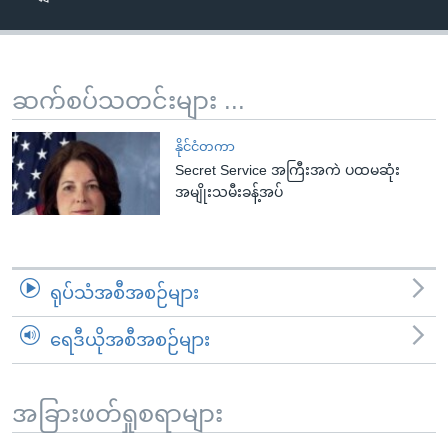
အ
သုတပဒေသာ အင်္ဂလိပ်စာ
ညွန်း
Learning English
စာမျက်နှာ
သို့
ဗွီအိုအေ လူမှုကွန်ယက်များ
ဆက်စပ်သတင်းများ ...
ကျော်
ကြည့်
နိုင်ငံတကာ
ရန်
Secret Service အကြီးအကဲ ပထမဆုံး
ဘာသာစကားများ
အမျိုးသမီးခန့်အပ်
ရှာဖွေ
ရန်
နေရာ
သို့
ရုပ်သံအစီအစဉ်များ
ကျော်
ရန်
ရေဒီယိုအစီအစဉ်များ
အခြားဖတ်ရှုစရာများ