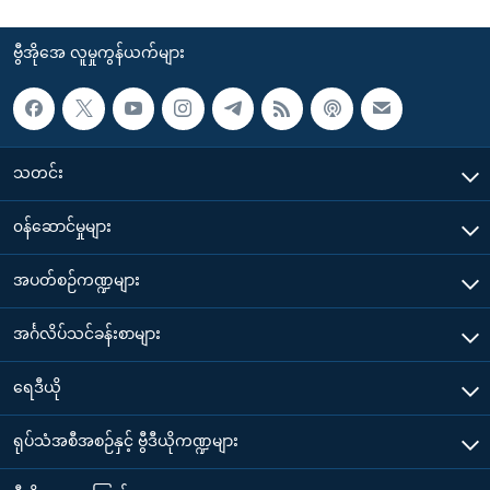
ဗွီအိုအေ လူမှုကွန်ယက်များ
သတင်း
၀န်ဆောင်မှုများ
အပတ်စဉ်ကဏ္ဍများ
အင်္ဂလိပ်သင်ခန်းစာများ
ရေဒီယို
ရုပ်သံအစီအစဉ်နှင့် ဗွီဒီယိုကဏ္ဍများ