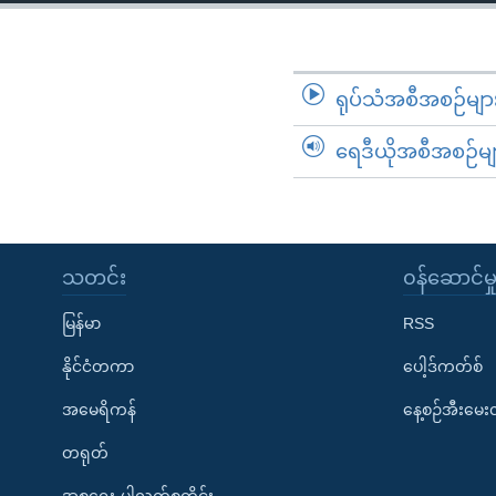
သုတပဒေသာ အင်္ဂလိပ်စာ
အ
ညွန်း
စာမျက်နှာ
သို့
ရုပ်သံအစီအစဉ်မျာ
ကျော်
ရေဒီယိုအစီအစဉ်မျ
ကြည့်
ရန်
ရှာဖွေ
ရန်
နေရာ
သတင်း
၀န်ဆောင်မှ
သို့
မြန်မာ
RSS
ကျော်
ရန်
နိုင်ငံတကာ
ပေါ့ဒ်ကတ်စ်
အမေရိကန်
နေ့စဉ်အီးမေ
တရုတ်