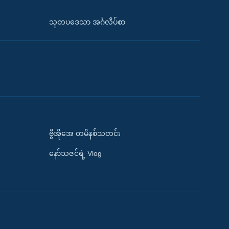
သုတပဒေသာ အင်္ဂလိပ်စာ
ဗွီအိုအေ တမိနစ်သတင်း
နော်သဇင်ရဲ့ Vlog