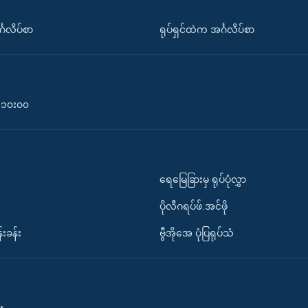
်္ဂလိပ်စာ
ရုပ်ရှင်ထဲက အင်္ဂလိပ်စာ
၀-၁၀း၀၀
ရေမြေခြားမှ ရုပ်ပုံလွှာ
ပိုလီဂရပ်ဖ်.အင်ဖို
်းခန်း
ဗွီအိုအေ ပုံပြရုပ်သံ