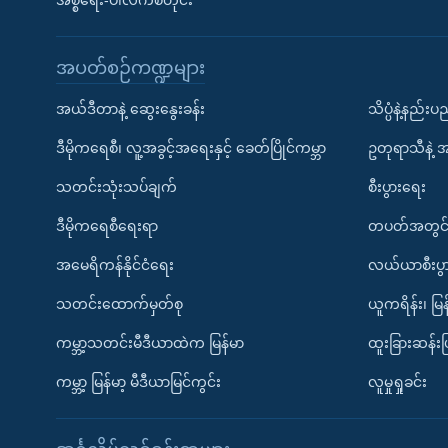
အစ္စရေး-ပါလက်စတိုင်း
အပတ်စဉ်ကဏ္ဍများ
အယ်ဒီတာနဲ့ ဆွေးနွေးခန်း
သိပ္ပံနဲ့နည်း
ဒီမိုကရေစီ၊ လူ့အခွင့်အရေးနှင့် ခေတ်ပြိုင်ကမ္ဘာ
ဥတုရာသီနဲ့ 
သတင်းသုံးသပ်ချက်
စီးပွားရေး
ဒီမိုကရေစီရေးရာ
တပတ်အတွင်
အမေရိကန်နိုင်ငံရေး
လယ်ယာစီးပွ
သတင်းထောက်မှတ်စု
ယူကရိန်း၊ မြန
ကမ္ဘာ့သတင်းမီဒီယာထဲက မြန်မာ
ထူးခြားဆန်း
ကမ္ဘာ့ မြန်မာ့ မီဒီယာမြင်ကွင်း
လူမှုရှုခင်း