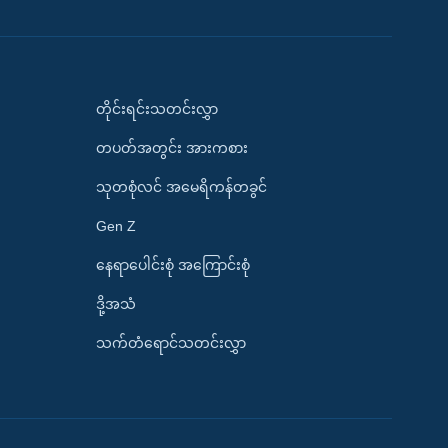
တိုင်းရင်းသတင်းလွှာ
တပတ်အတွင်း အားကစား
သုတစုံလင် အမေရိကန်တခွင်
Gen Z
နေရာပေါင်းစုံ အကြောင်းစုံ
ဒို့အသံ
သက်တံရောင်သတင်းလွှာ