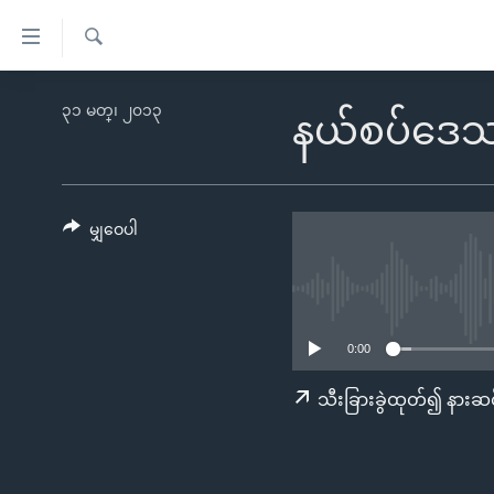
သုံး
ရ
ရှာဖွေ
လွယ်ကူ
မူလစာမျက်နှာ
၃၁ မတ္၊ ၂၀၁၃
ရ
နယ်စပ်ဒေသ ရင
စေ
မြန်မာ
လာ
သည့်
ဒ်
ကမ္ဘာ့သတင်းများ
Link
ဗွီဒီယို
နိုင်ငံတကာ
မျှဝေပါ
များ
သတင်းလွတ်လပ်ခွင့်
အမေရိကန်
ပင်မ
ရပ်ဝန်းတခု လမ်းတခု အလွန်
တရုတ်
အကြောင်းအရာ
အင်္ဂလိပ်စာလေ့လာမယ်
အစ္စရေး-ပါလက်စတိုင်း
သို့
0:00
အပတ်စဉ်ကဏ္ဍများ
အမေရိကန်သုံးအီဒီယံ
ကျော်
သီးခြားခွဲထုတ်၍ နားဆင
ကြည့်
ရေဒီယိုနှင့်ရုပ်သံ အချက်အလက်များ
မကြေးမုံရဲ့ အင်္ဂလိပ်စာ
ရေဒီယို
ရန်
ရေဒီယို/တီဗွီအစီအစဉ်
ရုပ်ရှင်ထဲက အင်္ဂလိပ်စာ
တီဗွီ
ပင်မ