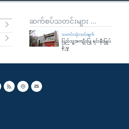
ဆက်စပ်သတင်းများ ...
သတင်းသုံးသပ်ချက်
ပြည်သူ့အကျိုးပြု ရင်းနှီးမြှုပ်
နံှမှု