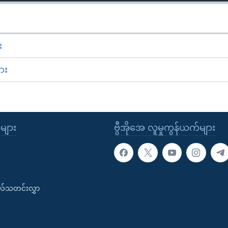
း
ား
ုများ
ဗွီအိုအေ လူမှုကွန်ယက်များ
းလ်သတင်းလွှာ