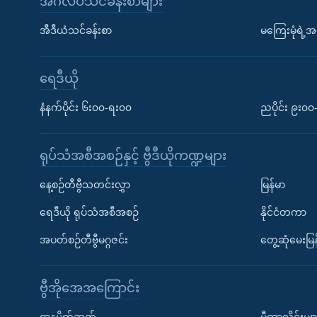
အင်္ဂလိပ်သင်ခန်းစာများ
အီဒီယံသင်ခန်းစာ
မကြေးမုံရဲ့အင
ရေဒီယို
နံနက်ပိုင်း ၆း၀၀-ရး၀၀
ညပိုင်း ၉း၀
ရုပ်သံအစီအစဉ်နှင့် ဗွီဒီယိုကဏ္ဍများ
နေ့စဉ်တီဗွီသတင်းလွှာ
မြန်မာ
ရေဒီယို ရုပ်သံအစီအစဉ်
နိုင်ငံတကာ
အပတ်စဉ်တီဗွီမဂ္ဂဇင်း
တွေ့ဆုံမေးမြန
ဗွီအိုအေအကြောင်း