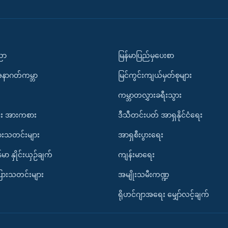
ပညာ
မြန်မာပြည်မှပေးစာ
အနာဂတ်ကမ္ဘာ
မြင်ကွင်းကျယ်မှတ်စုများ
ကမ္ဘာတလွှားခရီးသွား
း အားကစား
ဒီသီတင်းပတ် အာရှနိုင်ငံရေး
ားသတင်းများ
အာရှစီးပွားရေး
်မာ နှိုင်းယှဉ်ချက်
ကျန်းမာရေး
ပြားသတင်းများ
အမျိုးသမီးကဏ္ဍ
ရိုဟင်ဂျာအရေး မျှော်လင့်ချက်