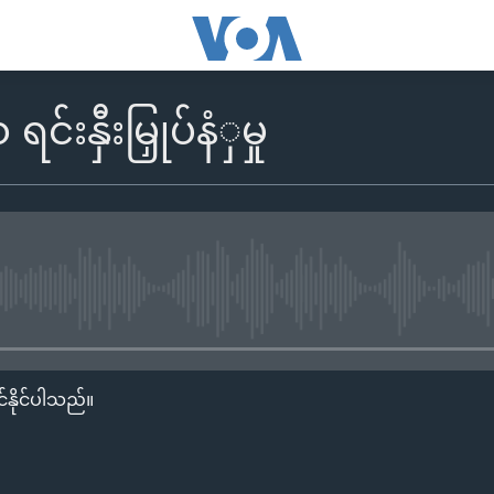
်းနှီးမြှုပ်နံှမှု
No media source currently availa
်နိုင်ပါသည်။