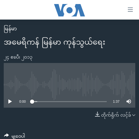
သုံး
ရ
လွယ်ကူ
မြန်မာ
မူလစာမျက်နှာ
စေ
အမေရိကန် မြန်မာ ကုန်သွယ်ရေး
မြန်မာ
သည့်
ကမ္ဘာ့သတင်းများ
၂၄ ဧၿပီ၊ ၂၀၁၃
Link
ဗွီဒီယို
နိုင်ငံတကာ
များ
သတင်းလွတ်လပ်ခွင့်
အမေရိကန်
ပင်မ
ရပ်ဝန်းတခု လမ်းတခု အလွန်
တရုတ်
No media source currently available
အကြောင်းအရာ
သို့
အင်္ဂလိပ်စာလေ့လာမယ်
အစ္စရေး-ပါလက်စတိုင်း
0:00
1:37
ကျော်
အပတ်စဉ်ကဏ္ဍများ
အမေရိကန်သုံးအီဒီယံ
တိုက်ရိုက် လင့်ခ်
ကြည့်
ရေဒီယိုနှင့်ရုပ်သံ အချက်အလက်များ
မကြေးမုံရဲ့ အင်္ဂလိပ်စာ
ရေဒီယို
ရန်
ပင်မ
ရေဒီယို/တီဗွီအစီအစဉ်
ရုပ်ရှင်ထဲက အင်္ဂလိပ်စာ
တီဗွီ
မျှဝေပါ