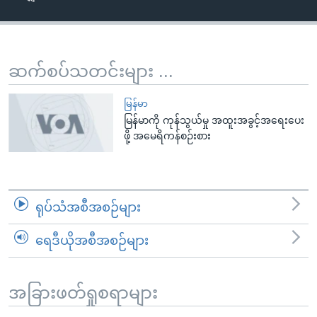
အ
သုတပဒေသာ အင်္ဂလိပ်စာ
ညွန်း
Learning English
စာမျက်နှာ
သို့
ဗွီအိုအေ လူမှုကွန်ယက်များ
ဆက်စပ်သတင်းများ ...
ကျော်
ကြည့်
မြန်မာ
ရန်
မြန်မာကို ကုန်သွယ်မှု အထူးအခွင့်အရေးပေး
ဘာသာစကားများ
ဖို့ အမေရိကန်စဉ်းစား
ရှာဖွေ
ရန်
နေရာ
သို့
ရုပ်သံအစီအစဉ်များ
ကျော်
ရန်
ရေဒီယိုအစီအစဉ်များ
အခြားဖတ်ရှုစရာများ