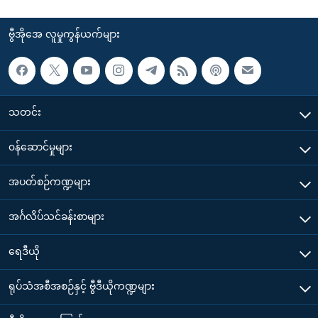
ဗွီအိုအေ လူမှုကွန်ယက်များ
သတင်း
၀န်ဆောင်မှုများ
အပတ်စဉ်ကဏ္ဍများ
အင်္ဂလိပ်သင်ခန်းစာများ
ရေဒီယို
ရုပ်သံအစီအစဉ်နှင့် ဗွီဒီယိုကဏ္ဍများ