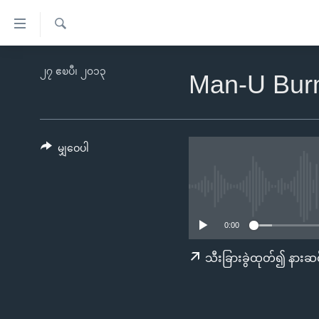
သုံး
ရ
ရှာဖွေ
လွယ်ကူ
မူလစာမျက်နှာ
၂၇ ဧၿပီ၊ ၂၀၁၃
ရ
Man-U Bu
စေ
မြန်မာ
လာ
သည့်
ဒ်
ကမ္ဘာ့သတင်းများ
Link
ဗွီဒီယို
နိုင်ငံတကာ
မျှဝေပါ
များ
သတင်းလွတ်လပ်ခွင့်
အမေရိကန်
ပင်မ
ရပ်ဝန်းတခု လမ်းတခု အလွန်
တရုတ်
အကြောင်းအရာ
အင်္ဂလိပ်စာလေ့လာမယ်
အစ္စရေး-ပါလက်စတိုင်း
သို့
0:00
အပတ်စဉ်ကဏ္ဍများ
အမေရိကန်သုံးအီဒီယံ
ကျော်
သီးခြားခွဲထုတ်၍ နားဆင
ကြည့်
ရေဒီယိုနှင့်ရုပ်သံ အချက်အလက်များ
မကြေးမုံရဲ့ အင်္ဂလိပ်စာ
ရေဒီယို
ရန်
ရေဒီယို/တီဗွီအစီအစဉ်
ရုပ်ရှင်ထဲက အင်္ဂလိပ်စာ
တီဗွီ
ပင်မ