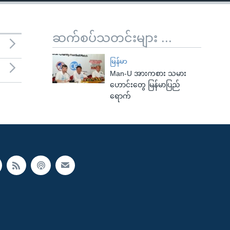
ဆက်စပ်သတင်းများ ...
မြန်မာ
Man-U အားကစား သမား
ဟောင်းတွေ မြန်မာပြည်
ရောက်