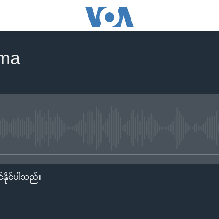
rma
No media source currently availa
်နိုင်ပါသည်။