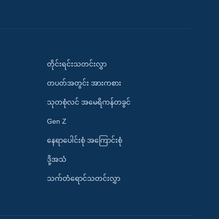
တိုင်းရင်းသတင်းလွှာ
တပတ်အတွင်း အားကစား
သုတစုံလင် အမေရိကန်တခွင်
Gen Z
နေရာပေါင်းစုံ အကြောင်းစုံ
ဒို့အသံ
သက်တံရောင်သတင်းလွှာ