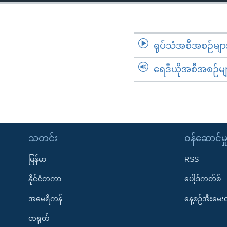
သုတပဒေသာ အင်္ဂလိပ်စာ
အ
ညွန်း
စာမျက်နှာ
သို့
ရုပ်သံအစီအစဉ်မျာ
ကျော်
ရေဒီယိုအစီအစဉ်မျ
ကြည့်
ရန်
ရှာဖွေ
ရန်
နေရာ
သတင်း
၀န်ဆောင်မှ
သို့
ကျော်
မြန်မာ
RSS
ရန်
နိုင်ငံတကာ
ပေါ့ဒ်ကတ်စ်
အမေရိကန်
နေ့စဉ်အီးမေ
တရုတ်