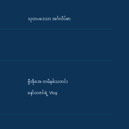
သုတပဒေသာ အင်္ဂလိပ်စာ
ဗွီအိုအေ တမိနစ်သတင်း
နော်သဇင်ရဲ့ Vlog