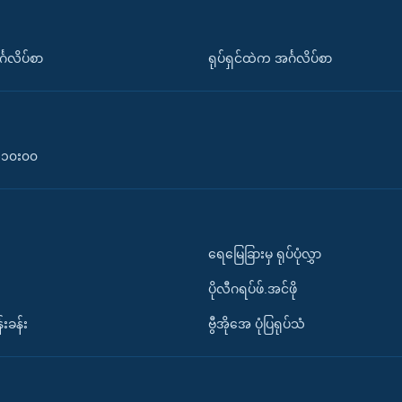
်္ဂလိပ်စာ
ရုပ်ရှင်ထဲက အင်္ဂလိပ်စာ
၀-၁၀း၀၀
ရေမြေခြားမှ ရုပ်ပုံလွှာ
ပိုလီဂရပ်ဖ်.အင်ဖို
်းခန်း
ဗွီအိုအေ ပုံပြရုပ်သံ