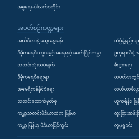
အစ္စရေး-ပါလက်စတိုင်း
အပတ်စဉ်ကဏ္ဍများ
အယ်ဒီတာနဲ့ ဆွေးနွေးခန်း
သိပ္ပံနဲ့နည်း
ဒီမိုကရေစီ၊ လူ့အခွင့်အရေးနှင့် ခေတ်ပြိုင်ကမ္ဘာ
ဥတုရာသီနဲ့ 
သတင်းသုံးသပ်ချက်
စီးပွားရေး
ဒီမိုကရေစီရေးရာ
တပတ်အတွင်
အမေရိကန်နိုင်ငံရေး
လယ်ယာစီးပွ
သတင်းထောက်မှတ်စု
ယူကရိန်း၊ မြန
ကမ္ဘာ့သတင်းမီဒီယာထဲက မြန်မာ
ထူးခြားဆန်း
ကမ္ဘာ့ မြန်မာ့ မီဒီယာမြင်ကွင်း
လူမှုရှုခင်း