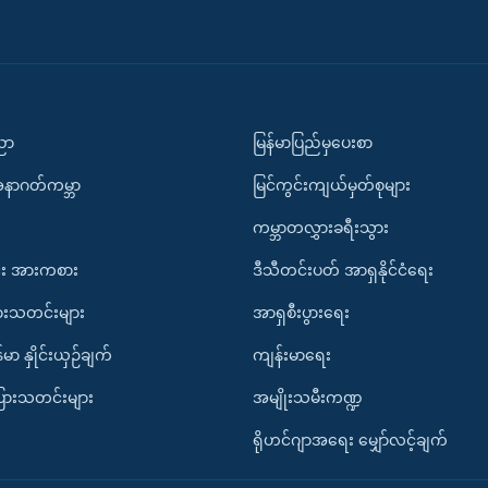
ပညာ
မြန်မာပြည်မှပေးစာ
အနာဂတ်ကမ္ဘာ
မြင်ကွင်းကျယ်မှတ်စုများ
ကမ္ဘာတလွှားခရီးသွား
း အားကစား
ဒီသီတင်းပတ် အာရှနိုင်ငံရေး
ားသတင်းများ
အာရှစီးပွားရေး
်မာ နှိုင်းယှဉ်ချက်
ကျန်းမာရေး
ပြားသတင်းများ
အမျိုးသမီးကဏ္ဍ
ရိုဟင်ဂျာအရေး မျှော်လင့်ချက်