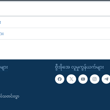
း
ား
ုများ
ဗွီအိုအေ လူမှုကွန်ယက်များ
းလ်သတင်းလွှာ