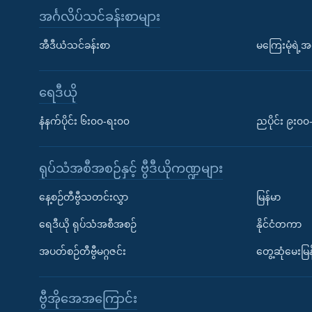
အင်္ဂလိပ်သင်ခန်းစာများ
အီဒီယံသင်ခန်းစာ
မကြေးမုံရဲ့အင
ရေဒီယို
နံနက်ပိုင်း ၆း၀၀-ရး၀၀
ညပိုင်း ၉း၀
ရုပ်သံအစီအစဉ်နှင့် ဗွီဒီယိုကဏ္ဍများ
နေ့စဉ်တီဗွီသတင်းလွှာ
မြန်မာ
ရေဒီယို ရုပ်သံအစီအစဉ်
နိုင်ငံတကာ
အပတ်စဉ်တီဗွီမဂ္ဂဇင်း
တွေ့ဆုံမေးမြန
ဗွီအိုအေအကြောင်း