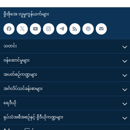
ဗွီအိုအေ လူမှုကွန်ယက်များ
သတင်း
၀န်ဆောင်မှုများ
အပတ်စဉ်ကဏ္ဍများ
အင်္ဂလိပ်သင်ခန်းစာများ
ရေဒီယို
ရုပ်သံအစီအစဉ်နှင့် ဗွီဒီယိုကဏ္ဍများ