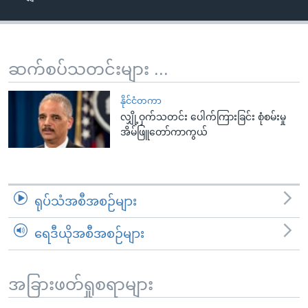
အ
သုတပဒေသာ အင်္ဂလိပ်စာ
ညွန်း
Learning English
စာမျက်နှာ
သို့
ဗွီအိုအေ လူမှုကွန်ယက်များ
ဆက်စပ်သတင်းများ ...
ကျော်
ကြည့်
နိုင်ငံတကာ
ရန်
လျှို့ဝှက်သတင်း ပေါက်ကြားခြင်း စုံစမ်းမှု
ဘာသာစကားများ
အိမ်ဖြူတော်ကာကွယ်
ရှာဖွေ
ရန်
နေရာ
သို့
ရုပ်သံအစီအစဉ်များ
ကျော်
ရန်
ရေဒီယိုအစီအစဉ်များ
အခြားဖတ်ရှုစရာများ