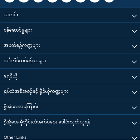
သတင်း
၀န်ဆောင်မှုများ
အပတ်စဉ်ကဏ္ဍများ
အင်္ဂလိပ်သင်ခန်းစာများ
ရေဒီယို
ရုပ်သံအစီအစဉ်နှင့် ဗွီဒီယိုကဏ္ဍများ
ဗွီအိုအေအကြောင်း
ဗွီအိုအေ မိုဘိုင်းလ်အက်ပ်များ ဒေါင်းလုတ်ယူရန်
Other Links