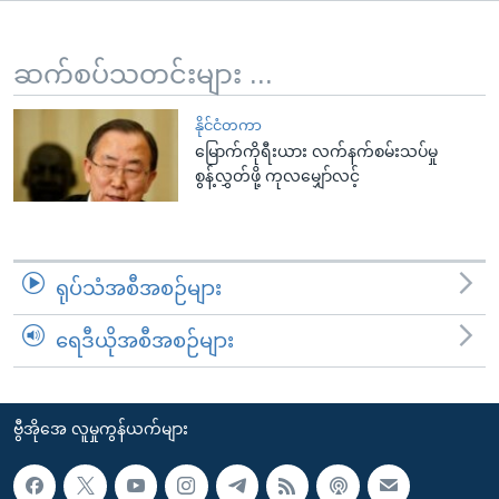
အ
သုတပဒေသာ အင်္ဂလိပ်စာ
ညွန်း
Learning English
စာမျက်နှာ
ဆက်စပ်သတင်းများ ...
သို့
ဗွီအိုအေ လူမှုကွန်ယက်များ
ကျော်
နိုင်ငံတကာ
မြောက်ကိုရီးယား လက်နက်စမ်းသပ်မှု
ကြည့်
စွန့်လွှတ်ဖို့ ကုလမျှော်လင့်
ရန်
ဘာသာစကားများ
ရှာဖွေ
ရန်
နေရာ
ရုပ်သံအစီအစဉ်များ
သို့
ကျော်
ရေဒီယိုအစီအစဉ်များ
ရန်
ဗွီအိုအေ လူမှုကွန်ယက်များ