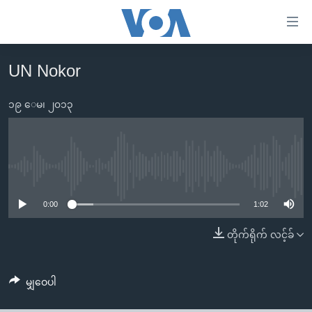
သုံး
ရ
လွယ်ကူ
UN Nokor
မူလစာမျက်နှာ
စေ
မြန်မာ
၁၉ ေမ၊ ၂၀၁၃
သည့်
ကမ္ဘာ့သတင်းများ
Link
ဗွီဒီယို
နိုင်ငံတကာ
များ
သတင်းလွတ်လပ်ခွင့်
အမေရိကန်
No media source currently available
ပင်မ
ရပ်ဝန်းတခု လမ်းတခု အလွန်
တရုတ်
အကြောင်းအရာ
0:00
1:02
သို့
အင်္ဂလိပ်စာလေ့လာမယ်
အစ္စရေး-ပါလက်စတိုင်း
တိုက်ရိုက် လင့်ခ်
ကျော်
အပတ်စဉ်ကဏ္ဍများ
အမေရိကန်သုံးအီဒီယံ
ကြည့်
ရေဒီယိုနှင့်ရုပ်သံ အချက်အလက်များ
မကြေးမုံရဲ့ အင်္ဂလိပ်စာ
ရေဒီယို
ရန်
မျှဝေပါ
ပင်မ
ရေဒီယို/တီဗွီအစီအစဉ်
ရုပ်ရှင်ထဲက အင်္ဂလိပ်စာ
တီဗွီ