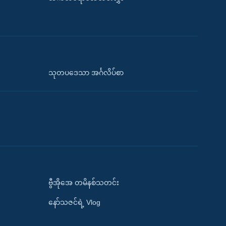
သုတပဒေသာ အင်္ဂလိပ်စာ
ဗွီအိုအေ တမိနစ်သတင်း
နော်သဇင်ရဲ့ Vlog