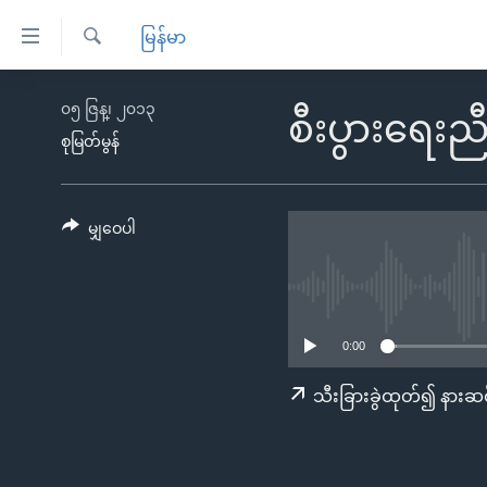
သုံး
မြန်မာ
ရ
ရှာဖွေ
လွယ်ကူ
မူလစာမျက်နှာ
၀၅ ဇြန္၊ ၂၀၁၃
ရ
စီးပွားရေးည
စေ
မြန်မာ
လာ
စုမြတ်မွန်
သည့်
ဒ်
ကမ္ဘာ့သတင်းများ
Link
ဗွီဒီယို
နိုင်ငံတကာ
မျှဝေပါ
များ
သတင်းလွတ်လပ်ခွင့်
အမေရိကန်
ပင်မ
ရပ်ဝန်းတခု လမ်းတခု အလွန်
တရုတ်
အကြောင်းအရာ
အင်္ဂလိပ်စာလေ့လာမယ်
အစ္စရေး-ပါလက်စတိုင်း
သို့
0:00
အပတ်စဉ်ကဏ္ဍများ
အမေရိကန်သုံးအီဒီယံ
ကျော်
သီးခြားခွဲထုတ်၍ နားဆင
ကြည့်
ရေဒီယိုနှင့်ရုပ်သံ အချက်အလက်များ
မကြေးမုံရဲ့ အင်္ဂလိပ်စာ
ရေဒီယို
ရန်
ရေဒီယို/တီဗွီအစီအစဉ်
ရုပ်ရှင်ထဲက အင်္ဂလိပ်စာ
တီဗွီ
ပင်မ