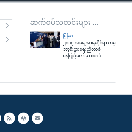
ဆက်စပ်သတင်းများ ...
မြန်မာ
၂၀၁၃ အရှေ့အာရှဆိုင်ရာ ကမ္
ဘာ့စီးပွားရေးညီလာခံ
နေပြည်တော်မှာ စတင်