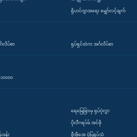
ရိုဟင်ဂျာအရေး မျှော်လင့်ချက်
်္ဂလိပ်စာ
ရုပ်ရှင်ထဲက အင်္ဂလိပ်စာ
၀-၁၀း၀၀
ရေမြေခြားမှ ရုပ်ပုံလွှာ
ပိုလီဂရပ်ဖ်.အင်ဖို
်းခန်း
ဗွီအိုအေ ပုံပြရုပ်သံ