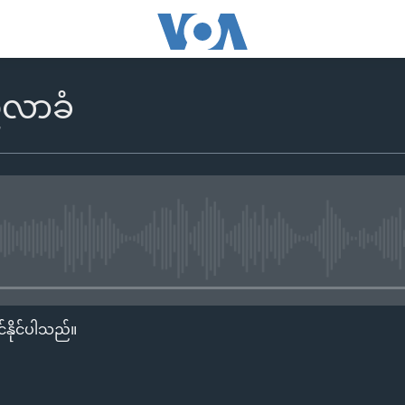
ီလာခံ
No media source currently availa
်နိုင်ပါသည်။