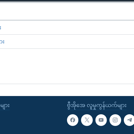
း
ား
ုများ
ဗွီအိုအေ လူမှုကွန်ယက်များ