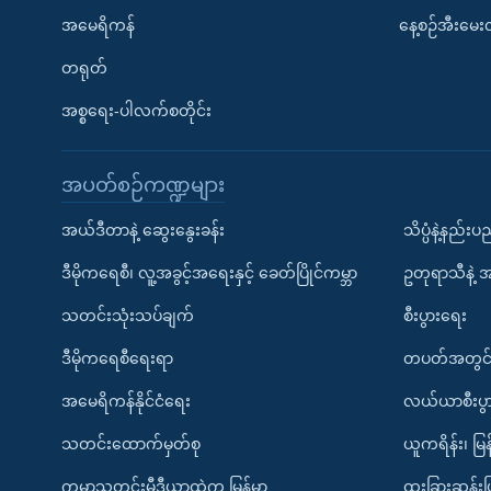
အမေရိကန်
နေ့စဉ်အီးမေ
တရုတ်
အစ္စရေး-ပါလက်စတိုင်း
အပတ်စဉ်ကဏ္ဍများ
အယ်ဒီတာနဲ့ ဆွေးနွေးခန်း
သိပ္ပံနဲ့နည်း
ဒီမိုကရေစီ၊ လူ့အခွင့်အရေးနှင့် ခေတ်ပြိုင်ကမ္ဘာ
ဥတုရာသီနဲ့ 
သတင်းသုံးသပ်ချက်
စီးပွားရေး
ဒီမိုကရေစီရေးရာ
တပတ်အတွင်
အမေရိကန်နိုင်ငံရေး
လယ်ယာစီးပွ
သတင်းထောက်မှတ်စု
ယူကရိန်း၊ မြန
ကမ္ဘာ့သတင်းမီဒီယာထဲက မြန်မာ
ထူးခြားဆန်း