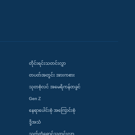
တိုင်းရင်းသတင်းလွှာ
တပတ်အတွင်း အားကစား
သုတစုံလင် အမေရိကန်တခွင်
Gen Z
နေရာပေါင်းစုံ အကြောင်းစုံ
ဒို့အသံ
သက်တံရောင်သတင်းလွှာ