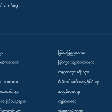
းလ်သတင်းလွှာ
ပညာ
မြန်မာပြည်မှပေးစာ
အနာဂတ်ကမ္ဘာ
မြင်ကွင်းကျယ်မှတ်စုများ
ကမ္ဘာတလွှားခရီးသွား
း အားကစား
ဒီသီတင်းပတ် အာရှနိုင်ငံရေး
ားသတင်းများ
အာရှစီးပွားရေး
်မာ နှိုင်းယှဉ်ချက်
ကျန်းမာရေး
ပြားသတင်းများ
အမျိုးသမီးကဏ္ဍ