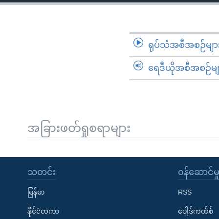
သုတပဒေသာ အင်္ဂလိပ်စာ
အ
ညွန်း
စာမျက်နှာ
သို့
ရုပ်သံအစီအစဉ်မျာ
ကျော်
ရေဒီယိုအစီအစဉ်မျ
ကြည့်
ရန်
ရှာဖွေ
ရန်
နေရာ
အခြားဖတ်ရှုစရာများ
သို့
ကျော်
ရန်
သတင်း
၀န်ဆောင်မှ
မြန်မာ
RSS
နိုင်ငံတကာ
ပေါ့ဒ်ကတ်စ်