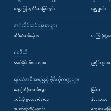
ကမ္ဘာ့ မြန်မာ့ မီဒီယာမြင်ကွင်း
လူမှုရှုခင်း
အင်္ဂလိပ်သင်ခန်းစာများ
အီဒီယံသင်ခန်းစာ
မကြေးမုံရဲ့အင
ရေဒီယို
နံနက်ပိုင်း ၆း၀၀-ရး၀၀
ညပိုင်း ၉း၀
ရုပ်သံအစီအစဉ်နှင့် ဗွီဒီယိုကဏ္ဍများ
နေ့စဉ်တီဗွီသတင်းလွှာ
မြန်မာ
ရေဒီယို ရုပ်သံအစီအစဉ်
နိုင်ငံတကာ
အပတ်စဉ်တီဗွီမဂ္ဂဇင်း
တွေ့ဆုံမေးမြန