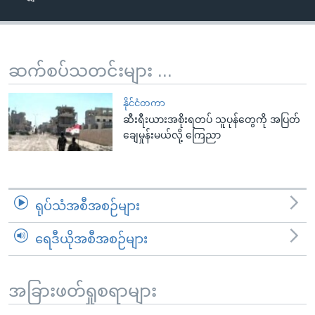
အ
သုတပဒေသာ အင်္ဂလိပ်စာ
ညွန်း
Learning English
စာမျက်နှာ
သို့
ဗွီအိုအေ လူမှုကွန်ယက်များ
ဆက်စပ်သတင်းများ ...
ကျော်
ကြည့်
နိုင်ငံတကာ
ရန်
ဆီးရီးယားအစိုးရတပ် သူပုန်တွေကို အပြတ်
ဘာသာစကားများ
ချေမှုန်းမယ်လို့ ကြေညာ
ရှာဖွေ
ရန်
နေရာ
သို့
ရုပ်သံအစီအစဉ်များ
ကျော်
ရန်
ရေဒီယိုအစီအစဉ်များ
အခြားဖတ်ရှုစရာများ