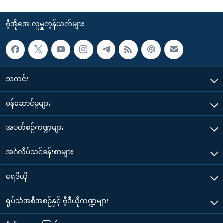
ဗွီအိုအေ လူမှုကွန်ယက်များ
သတင်း
၀န်ဆောင်မှုများ
အပတ်စဉ်ကဏ္ဍများ
အင်္ဂလိပ်သင်ခန်းစာများ
ရေဒီယို
ရုပ်သံအစီအစဉ်နှင့် ဗွီဒီယိုကဏ္ဍများ