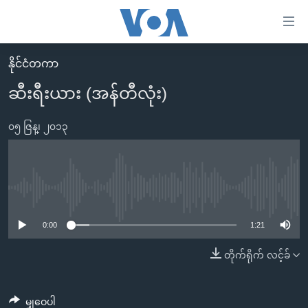
သုံး
ရ
လွယ်ကူ
နိုင်ငံတကာ
မူလစာမျက်နှာ
စေ
ဆီးရီးယား (အန်တီလုံး)
မြန်မာ
သည့်
ကမ္ဘာ့သတင်းများ
၀၅ ဇြန္၊ ၂၀၁၃
Link
ဗွီဒီယို
နိုင်ငံတကာ
များ
သတင်းလွတ်လပ်ခွင့်
အမေရိကန်
ပင်မ
ရပ်ဝန်းတခု လမ်းတခု အလွန်
တရုတ်
No media source currently available
အကြောင်းအရာ
သို့
အင်္ဂလိပ်စာလေ့လာမယ်
အစ္စရေး-ပါလက်စတိုင်း
0:00
1:21
ကျော်
အပတ်စဉ်ကဏ္ဍများ
အမေရိကန်သုံးအီဒီယံ
တိုက်ရိုက် လင့်ခ်
ကြည့်
ရေဒီယိုနှင့်ရုပ်သံ အချက်အလက်များ
မကြေးမုံရဲ့ အင်္ဂလိပ်စာ
ရေဒီယို
ရန်
ပင်မ
ရေဒီယို/တီဗွီအစီအစဉ်
ရုပ်ရှင်ထဲက အင်္ဂလိပ်စာ
တီဗွီ
မျှဝေပါ