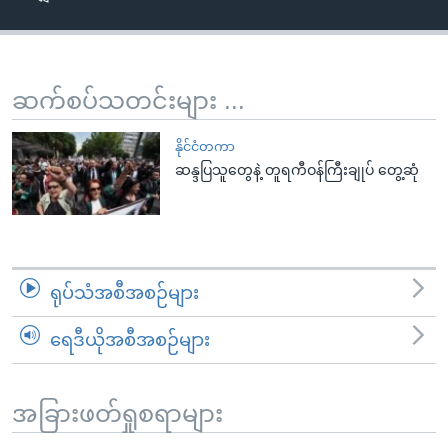
အ
သုတပဒေသာ အင်္ဂလိပ်စာ
ညွန်း
Learning English
စာမျက်နှာ
သို့
ဗွီအိုအေ လူမှုကွန်ယက်များ
ဆက်စပ်သတင်းများ ...
ကျော်
ကြည့်
နိုင်ငံတကာ
ရန်
ဆန္ဒပြသူတွေနဲ့ တူရကီဝန်ကြီးချုပ် တွေ့ဆုံ
ဘာသာစကားများ
ရှာဖွေ
ရန်
နေရာ
သို့
ရုပ်သံအစီအစဉ်များ
ကျော်
ရန်
ရေဒီယိုအစီအစဉ်များ
အခြားဖတ်ရှုစရာများ