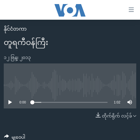
သုံး
ရ
လွယ်ကူ
နိုင်ငံတကာ
မူလစာမျက်နှာ
စေ
တူရကီဝန်ကြီး
မြန်မာ
သည့်
ကမ္ဘာ့သတင်းများ
၁၂ ဇြန္၊ ၂၀၁၃
Link
ဗွီဒီယို
နိုင်ငံတကာ
များ
သတင်းလွတ်လပ်ခွင့်
အမေရိကန်
ပင်မ
ရပ်ဝန်းတခု လမ်းတခု အလွန်
တရုတ်
No media source currently available
အကြောင်းအရာ
သို့
အင်္ဂလိပ်စာလေ့လာမယ်
အစ္စရေး-ပါလက်စတိုင်း
0:00
1:02
ကျော်
အပတ်စဉ်ကဏ္ဍများ
အမေရိကန်သုံးအီဒီယံ
တိုက်ရိုက် လင့်ခ်
ကြည့်
ရေဒီယိုနှင့်ရုပ်သံ အချက်အလက်များ
မကြေးမုံရဲ့ အင်္ဂလိပ်စာ
ရေဒီယို
ရန်
ပင်မ
ရေဒီယို/တီဗွီအစီအစဉ်
ရုပ်ရှင်ထဲက အင်္ဂလိပ်စာ
တီဗွီ
မျှဝေပါ