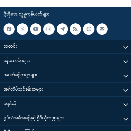
ဗွီအိုအေ လူမှုကွန်ယက်များ
သတင်း
၀န်ဆောင်မှုများ
အပတ်စဉ်ကဏ္ဍများ
အင်္ဂလိပ်သင်ခန်းစာများ
ရေဒီယို
ရုပ်သံအစီအစဉ်နှင့် ဗွီဒီယိုကဏ္ဍများ