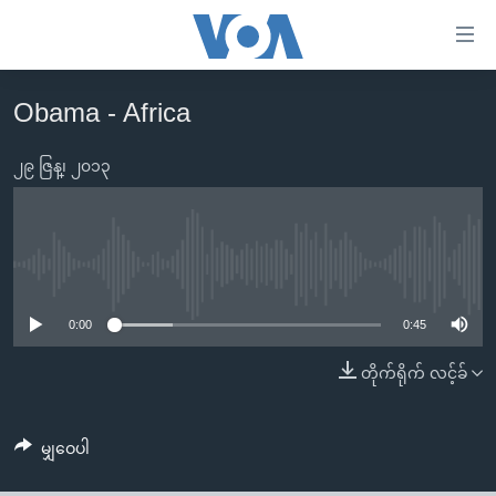
သုံး
ရ
လွယ်ကူ
Obama - Africa
မူလစာမျက်နှာ
စေ
မြန်မာ
၂၉ ဇြန္၊ ၂၀၁၃
သည့်
ကမ္ဘာ့သတင်းများ
Link
ဗွီဒီယို
နိုင်ငံတကာ
များ
သတင်းလွတ်လပ်ခွင့်
အမေရိကန်
No media source currently available
ပင်မ
ရပ်ဝန်းတခု လမ်းတခု အလွန်
တရုတ်
အကြောင်းအရာ
0:00
0:45
သို့
အင်္ဂလိပ်စာလေ့လာမယ်
အစ္စရေး-ပါလက်စတိုင်း
တိုက်ရိုက် လင့်ခ်
ကျော်
အပတ်စဉ်ကဏ္ဍများ
အမေရိကန်သုံးအီဒီယံ
ကြည့်
ရေဒီယိုနှင့်ရုပ်သံ အချက်အလက်များ
မကြေးမုံရဲ့ အင်္ဂလိပ်စာ
ရေဒီယို
ရန်
မျှဝေပါ
ပင်မ
ရေဒီယို/တီဗွီအစီအစဉ်
ရုပ်ရှင်ထဲက အင်္ဂလိပ်စာ
တီဗွီ