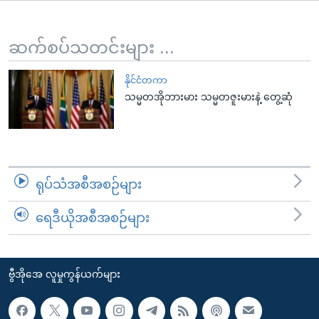
အ
သုတပဒေသာ အင်္ဂလိပ်စာ
ညွန်း
Learning English
စာမျက်နှာ
ဆက်စပ်သတင်းများ ...
သို့
ဗွီအိုအေ လူမှုကွန်ယက်များ
ကျော်
နိုင်ငံတကာ
သမ္မတအိုဘားမား သမ္မတဇူးမားနဲ့ တွေ့ဆုံ
ကြည့်
ရန်
ဘာသာစကားများ
ရှာဖွေ
ရန်
နေရာ
ရုပ်သံအစီအစဉ်များ
သို့
ကျော်
ရေဒီယိုအစီအစဉ်များ
ရန်
ဗွီအိုအေ လူမှုကွန်ယက်များ