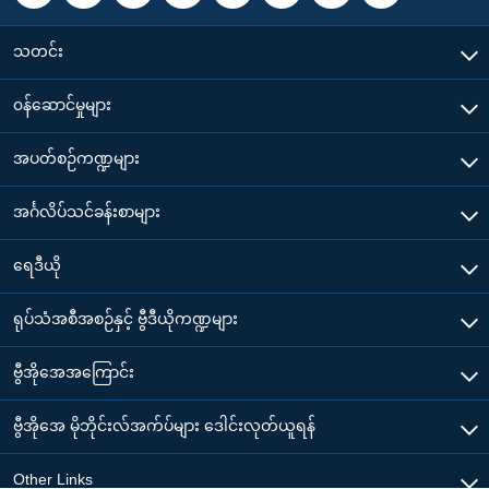
သတင်း
၀န်ဆောင်မှုများ
အပတ်စဉ်ကဏ္ဍများ
အင်္ဂလိပ်သင်ခန်းစာများ
ရေဒီယို
ရုပ်သံအစီအစဉ်နှင့် ဗွီဒီယိုကဏ္ဍများ
ဗွီအိုအေအကြောင်း
ဗွီအိုအေ မိုဘိုင်းလ်အက်ပ်များ ဒေါင်းလုတ်ယူရန်
Other Links