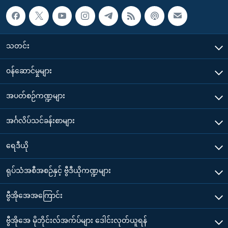
သတင်း
၀န်ဆောင်မှုများ
အပတ်စဉ်ကဏ္ဍများ
အင်္ဂလိပ်သင်ခန်းစာများ
ရေဒီယို
ရုပ်သံအစီအစဉ်နှင့် ဗွီဒီယိုကဏ္ဍများ
ဗွီအိုအေအကြောင်း
ဗွီအိုအေ မိုဘိုင်းလ်အက်ပ်များ ဒေါင်းလုတ်ယူရန်