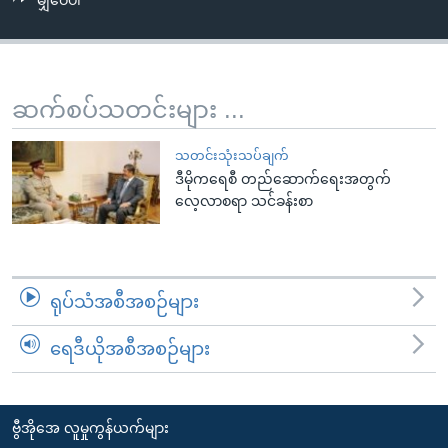
မျှဝေပါ
အ
သုတပဒေသာ အင်္ဂလိပ်စာ
ညွန်း
Learning English
စာမျက်နှာ
သို့
ဗွီအိုအေ လူမှုကွန်ယက်များ
ဆက်စပ်သတင်းများ ...
ကျော်
ကြည့်
သတင်းသုံးသပ်ချက်
ရန်
ဒီမိုကရေစီ တည်ဆောက်ရေးအတွက်
ဘာသာစကားများ
ရှာဖွေ
လေ့လာစရာ သင်ခန်းစာ
ရန်
နေရာ
သို့
ရုပ်သံအစီအစဉ်များ
ကျော်
ရန်
ရေဒီယိုအစီအစဉ်များ
ဗွီအိုအေ လူမှုကွန်ယက်များ