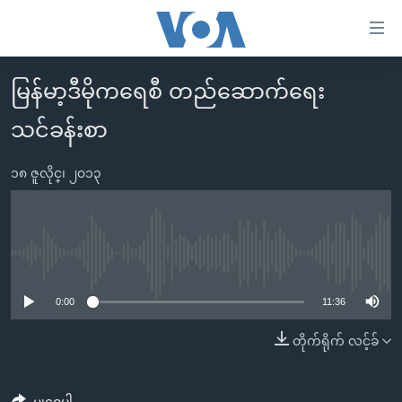
သုံး
ရ
လွယ်ကူ
မြန်မာ့ဒီမိုကရေစီ တည်ဆောက်ရေး
မူလစာမျက်နှာ
စေ
သင်ခန်းစာ
မြန်မာ
သည့်
ကမ္ဘာ့သတင်းများ
Link
၁၈ ဇူလိုင္၊ ၂၀၁၃
ဗွီဒီယို
နိုင်ငံတကာ
များ
သတင်းလွတ်လပ်ခွင့်
အမေရိကန်
ပင်မ
ရပ်ဝန်းတခု လမ်းတခု အလွန်
တရုတ်
အကြောင်းအရာ
No media source currently available
သို့
အင်္ဂလိပ်စာလေ့လာမယ်
အစ္စရေး-ပါလက်စတိုင်း
0:00
11:36
ကျော်
အပတ်စဉ်ကဏ္ဍများ
အမေရိကန်သုံးအီဒီယံ
ကြည့်
တိုက်ရိုက် လင့်ခ်
ရေဒီယိုနှင့်ရုပ်သံ အချက်အလက်များ
မကြေးမုံရဲ့ အင်္ဂလိပ်စာ
ရေဒီယို
ရန်
ပင်မ
ရေဒီယို/တီဗွီအစီအစဉ်
ရုပ်ရှင်ထဲက အင်္ဂလိပ်စာ
တီဗွီ