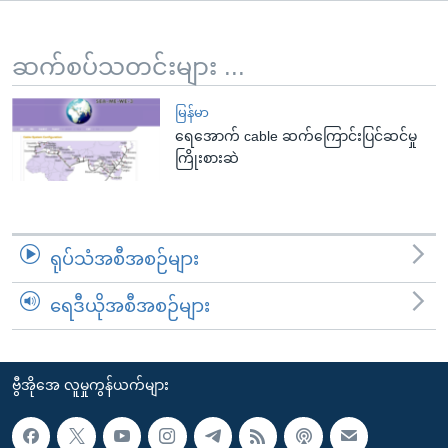
အ
သုတပဒေသာ အင်္ဂလိပ်စာ
ညွန်း
Learning English
စာမျက်နှာ
ဆက်စပ်သတင်းများ ...
သို့
ဗွီအိုအေ လူမှုကွန်ယက်များ
ကျော်
မြန်မာ
ရေအောက် cable ဆက်ကြောင်းပြင်ဆင်မှု
ကြည့်
ကြိုးစားဆဲ
ရန်
ဘာသာစကားများ
ရှာဖွေ
ရန်
နေရာ
ရုပ်သံအစီအစဉ်များ
သို့
ကျော်
ရေဒီယိုအစီအစဉ်များ
ရန်
ဗွီအိုအေ လူမှုကွန်ယက်များ