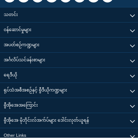
သတင်း
၀န်ဆောင်မှုများ
အပတ်စဉ်ကဏ္ဍများ
အင်္ဂလိပ်သင်ခန်းစာများ
ရေဒီယို
ရုပ်သံအစီအစဉ်နှင့် ဗွီဒီယိုကဏ္ဍများ
ဗွီအိုအေအကြောင်း
ဗွီအိုအေ မိုဘိုင်းလ်အက်ပ်များ ဒေါင်းလုတ်ယူရန်
Other Links