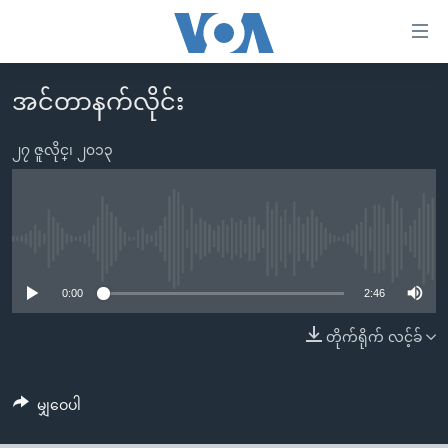
သုံး
ရ
လွယ်ကူ
အင်တာနက်လိုင်း
မူလစာမျက်နှာ
စေ
မြန်မာ
၂၇ ဇူလိုင္၊ ၂၀၁၃
သည့်
ကမ္ဘာ့သတင်းများ
Link
ဗွီဒီယို
နိုင်ငံတကာ
များ
သတင်းလွတ်လပ်ခွင့်
အမေရိကန်
No media source currently available
ပင်မ
ရပ်ဝန်းတခု လမ်းတခု အလွန်
တရုတ်
အကြောင်းအရာ
0:00
2:46
သို့
အင်္ဂလိပ်စာလေ့လာမယ်
အစ္စရေး-ပါလက်စတိုင်း
တိုက်ရိုက် လင့်ခ်
ကျော်
အပတ်စဉ်ကဏ္ဍများ
အမေရိကန်သုံးအီဒီယံ
ကြည့်
ရေဒီယိုနှင့်ရုပ်သံ အချက်အလက်များ
မကြေးမုံရဲ့ အင်္ဂလိပ်စာ
ရေဒီယို
ရန်
မျှဝေပါ
ပင်မ
ရေဒီယို/တီဗွီအစီအစဉ်
ရုပ်ရှင်ထဲက အင်္ဂလိပ်စာ
တီဗွီ