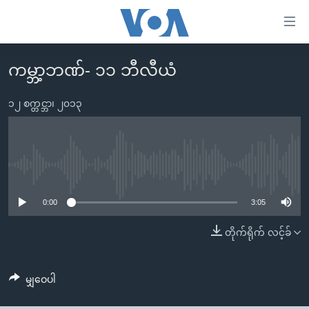
သုံး
ရ
လွယ်ကူ
ကမ္ဘာ့ဘဏ်- ၁၁ ဘီလီယံ
မူလစာမျက်နှာ
စေ
မြန်မာ
၁၂ စက္တင္ဘာ၊ ၂၀၁၃
သည့်
ကမ္ဘာ့သတင်းများ
Link
ဗွီဒီယို
နိုင်ငံတကာ
များ
သတင်းလွတ်လပ်ခွင့်
အမေရိကန်
No media source currently available
ပင်မ
ရပ်ဝန်းတခု လမ်းတခု အလွန်
တရုတ်
အကြောင်းအရာ
0:00
3:05
သို့
အင်္ဂလိပ်စာလေ့လာမယ်
အစ္စရေး-ပါလက်စတိုင်း
တိုက်ရိုက် လင့်ခ်
ကျော်
အပတ်စဉ်ကဏ္ဍများ
အမေရိကန်သုံးအီဒီယံ
ကြည့်
ရေဒီယိုနှင့်ရုပ်သံ အချက်အလက်များ
မကြေးမုံရဲ့ အင်္ဂလိပ်စာ
ရေဒီယို
ရန်
မျှဝေပါ
ပင်မ
ရေဒီယို/တီဗွီအစီအစဉ်
ရုပ်ရှင်ထဲက အင်္ဂလိပ်စာ
တီဗွီ