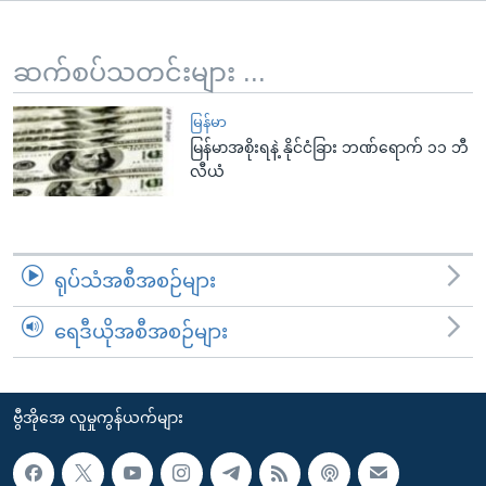
အ
သုတပဒေသာ အင်္ဂလိပ်စာ
ညွန်း
Learning English
စာမျက်နှာ
ဆက်စပ်သတင်းများ ...
သို့
ဗွီအိုအေ လူမှုကွန်ယက်များ
ကျော်
မြန်မာ
မြန်မာအစိုးရနဲ့ နိုင်ငံခြား ဘဏ်ရောက် ၁၁ ဘီ
ကြည့်
လီယံ
ရန်
ဘာသာစကားများ
ရှာဖွေ
ရန်
နေရာ
ရုပ်သံအစီအစဉ်များ
သို့
ကျော်
ရေဒီယိုအစီအစဉ်များ
ရန်
ဗွီအိုအေ လူမှုကွန်ယက်များ