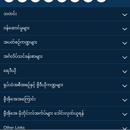
သတင်း
၀န်ဆောင်မှုများ
အပတ်စဉ်ကဏ္ဍများ
အင်္ဂလိပ်သင်ခန်းစာများ
ရေဒီယို
ရုပ်သံအစီအစဉ်နှင့် ဗွီဒီယိုကဏ္ဍများ
ဗွီအိုအေအကြောင်း
ဗွီအိုအေ မိုဘိုင်းလ်အက်ပ်များ ဒေါင်းလုတ်ယူရန်
Other Links