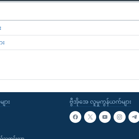
း
ား
ုများ
ဗွီအိုအေ လူမှုကွန်ယက်များ
းလ်သတင်းလွှာ