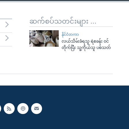
ဆက်စပ်သတင်းများ ...
နိုင်ငံတကာ
လယ်သိမ်းခံရသူ ရဲစခန်း ဝင်
တိုက်ပြီး သူ့ကိုယ်သူ ပစ်သတ်