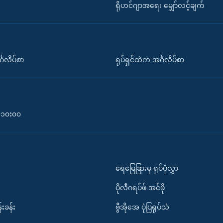
ရိုဟင်ဂျာအရေး မျှော်လင့်ချက်
်္ဂလိပ်စာ
ရုပ်ရှင်ထဲက အင်္ဂလိပ်စာ
၀-၁၀း၀၀
ရေမြေခြားမှ ရုပ်ပုံလွှာ
ပိုလီဂရပ်ဖ်.အင်ဖို
်းခန်း
ဗွီအိုအေ ပုံပြရုပ်သံ