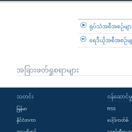
သုတပဒေသာ အင်္ဂလိပ်စာ
အ
ညွန်း
စာမျက်နှာ
သို့
ရုပ်သံအစီအစဉ်မျာ
ကျော်
ရေဒီယိုအစီအစဉ်မျ
ကြည့်
ရန်
ရှာဖွေ
ရန်
အခြားဖတ်ရှုစရာများ
နေရာ
သို့
ကျော်
သတင်း
၀န်ဆောင်မှ
ရန်
မြန်မာ
RSS
နိုင်ငံတကာ
ပေါ့ဒ်ကတ်စ်
အမေရိကန်
နေ့စဉ်အီးမေ