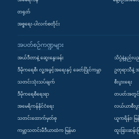
တရုတ်
အစ္စရေး-ပါလက်စတိုင်း
အပတ်စဉ်ကဏ္ဍများ
အယ်ဒီတာနဲ့ ဆွေးနွေးခန်း
သိပ္ပံနဲ့နည်း
ဒီမိုကရေစီ၊ လူ့အခွင့်အရေးနှင့် ခေတ်ပြိုင်ကမ္ဘာ
ဥတုရာသီနဲ့ 
သတင်းသုံးသပ်ချက်
စီးပွားရေး
ဒီမိုကရေစီရေးရာ
တပတ်အတွင်
အမေရိကန်နိုင်ငံရေး
လယ်ယာစီးပွ
သတင်းထောက်မှတ်စု
ယူကရိန်း၊ မြန
ကမ္ဘာ့သတင်းမီဒီယာထဲက မြန်မာ
ထူးခြားဆန်း