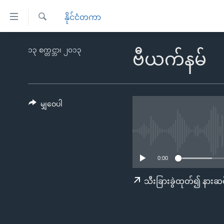
သုံး
နိုင်ငံတကာ
ရ
ရှာဖွေ
လွယ်ကူ
မူလစာမျက်နှာ
၁၃ စက္တင္ဘာ၊ ၂၀၁၃
ရ
ဗီယက်နမ်
စေ
မြန်မာ
လာ
သည့်
ဒ်
ကမ္ဘာ့သတင်းများ
Link
ဗွီဒီယို
နိုင်ငံတကာ
မျှဝေပါ
များ
သတင်းလွတ်လပ်ခွင့်
အမေရိကန်
ပင်မ
ရပ်ဝန်းတခု လမ်းတခု အလွန်
တရုတ်
အကြောင်းအရာ
အင်္ဂလိပ်စာလေ့လာမယ်
အစ္စရေး-ပါလက်စတိုင်း
သို့
0:00
အပတ်စဉ်ကဏ္ဍများ
အမေရိကန်သုံးအီဒီယံ
ကျော်
သီးခြားခွဲထုတ်၍ နားဆင
ကြည့်
ရေဒီယိုနှင့်ရုပ်သံ အချက်အလက်များ
မကြေးမုံရဲ့ အင်္ဂလိပ်စာ
ရေဒီယို
ရန်
ရေဒီယို/တီဗွီအစီအစဉ်
ရုပ်ရှင်ထဲက အင်္ဂလိပ်စာ
တီဗွီ
ပင်မ