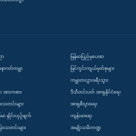
ပညာ
မြန်မာပြည်မှပေးစာ
အနာဂတ်ကမ္ဘာ
မြင်ကွင်းကျယ်မှတ်စုများ
ကမ္ဘာတလွှားခရီးသွား
း အားကစား
ဒီသီတင်းပတ် အာရှနိုင်ငံရေး
ားသတင်းများ
အာရှစီးပွားရေး
်မာ နှိုင်းယှဉ်ချက်
ကျန်းမာရေး
ပြားသတင်းများ
အမျိုးသမီးကဏ္ဍ