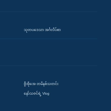
သုတပဒေသာ အင်္ဂလိပ်စာ
ဗွီအိုအေ တမိနစ်သတင်း
နော်သဇင်ရဲ့ Vlog