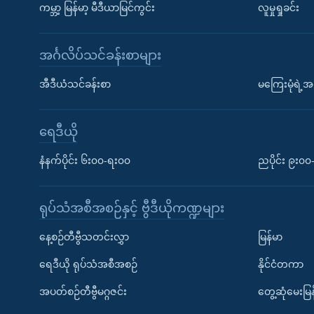
ကမ္ဘာ့ မြန်မာ့ မီဒီယာမြင်ကွင်း
လူမှုရှုခင်း
အင်္ဂလိပ်သင်ခန်းစာများ
အီဒီယံသင်ခန်းစာ
မကြေးမုံရဲ့အင
ရေဒီယို
နံနက်ပိုင်း ၆း၀၀-ရး၀၀
ညပိုင်း ၉း၀
ရုပ်သံအစီအစဉ်နှင့် ဗွီဒီယိုကဏ္ဍများ
နေ့စဉ်တီဗွီသတင်းလွှာ
မြန်မာ
ရေဒီယို ရုပ်သံအစီအစဉ်
နိုင်ငံတကာ
အပတ်စဉ်တီဗွီမဂ္ဂဇင်း
တွေ့ဆုံမေးမြန