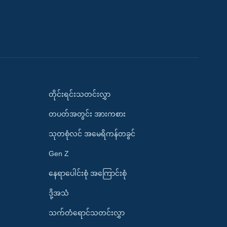
တိုင်းရင်းသတင်းလွှာ
တပတ်အတွင်း အားကစား
သုတစုံလင် အမေရိကန်တခွင်
Gen Z
နေရာပေါင်းစုံ အကြောင်းစုံ
ဒို့အသံ
သက်တံရောင်သတင်းလွှာ