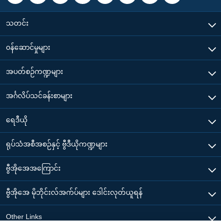
သတင်း
၀န်ဆောင်မှုများ
အပတ်စဉ်ကဏ္ဍများ
အင်္ဂလိပ်သင်ခန်းစာများ
ရေဒီယို
ရုပ်သံအစီအစဉ်နှင့် ဗွီဒီယိုကဏ္ဍများ
ဗွီအိုအေအကြောင်း
ဗွီအိုအေ မိုဘိုင်းလ်အက်ပ်များ ဒေါင်းလုတ်ယူရန်
Other Links