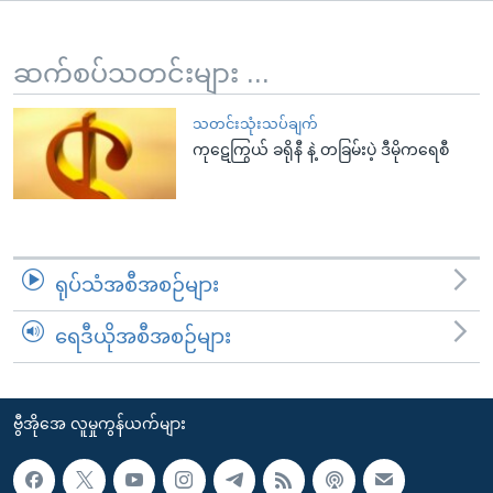
အ
သုတပဒေသာ အင်္ဂလိပ်စာ
ညွန်း
Learning English
စာမျက်နှာ
ဆက်စပ်သတင်းများ ...
သို့
ဗွီအိုအေ လူမှုကွန်ယက်များ
ကျော်
သတင်းသုံးသပ်ချက်
ကုဋေကြွယ် ခရိုနီ နဲ့ တခြမ်းပဲ့ ဒီမိုကရေစီ
ကြည့်
ရန်
ဘာသာစကားများ
ရှာဖွေ
ရန်
နေရာ
ရုပ်သံအစီအစဉ်များ
သို့
ကျော်
ရေဒီယိုအစီအစဉ်များ
ရန်
ဗွီအိုအေ လူမှုကွန်ယက်များ