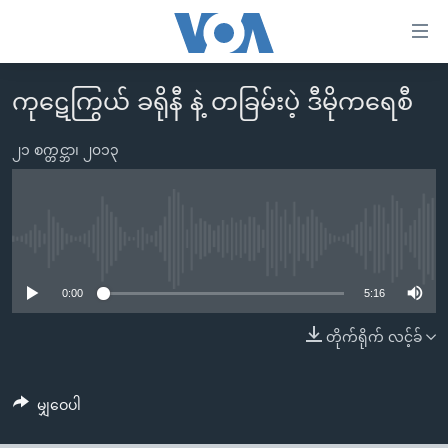
သုံး
ရ
လွယ်ကူ
ကုဋေကြွယ် ခရိုနီ နဲ့ တခြမ်းပဲ့ ဒီမိုကရေစီ
မူလစာမျက်နှာ
စေ
မြန်မာ
၂၁ စက္တင္ဘာ၊ ၂၀၁၃
သည့်
ကမ္ဘာ့သတင်းများ
Link
ဗွီဒီယို
နိုင်ငံတကာ
များ
သတင်းလွတ်လပ်ခွင့်
အမေရိကန်
No media source currently available
ပင်မ
ရပ်ဝန်းတခု လမ်းတခု အလွန်
တရုတ်
အကြောင်းအရာ
0:00
5:16
သို့
အင်္ဂလိပ်စာလေ့လာမယ်
အစ္စရေး-ပါလက်စတိုင်း
တိုက်ရိုက် လင့်ခ်
ကျော်
အပတ်စဉ်ကဏ္ဍများ
အမေရိကန်သုံးအီဒီယံ
ကြည့်
ရေဒီယိုနှင့်ရုပ်သံ အချက်အလက်များ
မကြေးမုံရဲ့ အင်္ဂလိပ်စာ
ရေဒီယို
ရန်
မျှဝေပါ
ပင်မ
ရေဒီယို/တီဗွီအစီအစဉ်
ရုပ်ရှင်ထဲက အင်္ဂလိပ်စာ
တီဗွီ