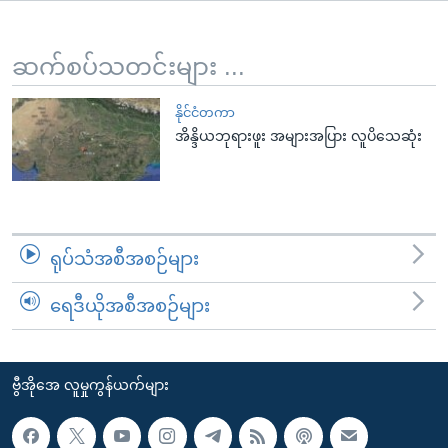
အ
သုတပဒေသာ အင်္ဂလိပ်စာ
ညွန်း
Learning English
စာမျက်နှာ
ဆက်စပ်သတင်းများ ...
သို့
ဗွီအိုအေ လူမှုကွန်ယက်များ
ကျော်
နိုင်ငံတကာ
အိန္ဒိယဘုရားဖူး အများအပြား လူပိသေဆုံး
ကြည့်
ရန်
ဘာသာစကားများ
ရှာဖွေ
ရန်
နေရာ
ရုပ်သံအစီအစဉ်များ
သို့
ကျော်
ရေဒီယိုအစီအစဉ်များ
ရန်
ဗွီအိုအေ လူမှုကွန်ယက်များ