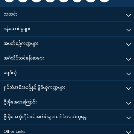
သတင်း
၀န်ဆောင်မှုများ
အပတ်စဉ်ကဏ္ဍများ
အင်္ဂလိပ်သင်ခန်းစာများ
ရေဒီယို
ရုပ်သံအစီအစဉ်နှင့် ဗွီဒီယိုကဏ္ဍများ
ဗွီအိုအေအကြောင်း
ဗွီအိုအေ မိုဘိုင်းလ်အက်ပ်များ ဒေါင်းလုတ်ယူရန်
Other Links