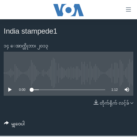
သုံး
ရ
လွယ်ကူ
India stampede1
မူလစာမျက်နှာ
စေ
မြန်မာ
၁၄ ေအာက္တိုဘာ၊ ၂၀၁၃
သည့်
ကမ္ဘာ့သတင်းများ
Link
ဗွီဒီယို
နိုင်ငံတကာ
များ
သတင်းလွတ်လပ်ခွင့်
အမေရိကန်
No media source currently available
ပင်မ
ရပ်ဝန်းတခု လမ်းတခု အလွန်
တရုတ်
အကြောင်းအရာ
0:00
1:12
သို့
အင်္ဂလိပ်စာလေ့လာမယ်
အစ္စရေး-ပါလက်စတိုင်း
တိုက်ရိုက် လင့်ခ်
ကျော်
အပတ်စဉ်ကဏ္ဍများ
အမေရိကန်သုံးအီဒီယံ
ကြည့်
ရေဒီယိုနှင့်ရုပ်သံ အချက်အလက်များ
မကြေးမုံရဲ့ အင်္ဂလိပ်စာ
ရေဒီယို
ရန်
မျှဝေပါ
ပင်မ
ရေဒီယို/တီဗွီအစီအစဉ်
ရုပ်ရှင်ထဲက အင်္ဂလိပ်စာ
တီဗွီ