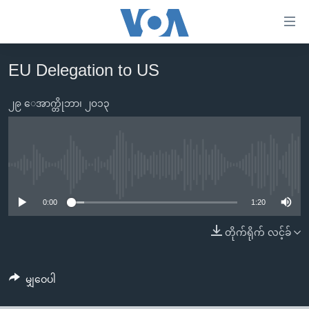
သုံး
ရ
လွယ်ကူ
EU Delegation to US
မူလစာမျက်နှာ
စေ
မြန်မာ
၂၉ ေအာက္တိုဘာ၊ ၂၀၁၃
သည့်
ကမ္ဘာ့သတင်းများ
Link
ဗွီဒီယို
နိုင်ငံတကာ
များ
သတင်းလွတ်လပ်ခွင့်
အမေရိကန်
No media source currently available
ပင်မ
ရပ်ဝန်းတခု လမ်းတခု အလွန်
တရုတ်
အကြောင်းအရာ
0:00
1:20
သို့
အင်္ဂလိပ်စာလေ့လာမယ်
အစ္စရေး-ပါလက်စတိုင်း
တိုက်ရိုက် လင့်ခ်
ကျော်
အပတ်စဉ်ကဏ္ဍများ
အမေရိကန်သုံးအီဒီယံ
ကြည့်
ရေဒီယိုနှင့်ရုပ်သံ အချက်အလက်များ
မကြေးမုံရဲ့ အင်္ဂလိပ်စာ
ရေဒီယို
ရန်
မျှဝေပါ
ပင်မ
ရေဒီယို/တီဗွီအစီအစဉ်
ရုပ်ရှင်ထဲက အင်္ဂလိပ်စာ
တီဗွီ