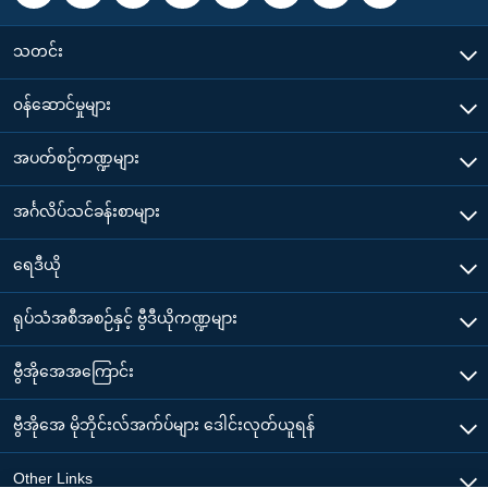
သတင်း
၀န်ဆောင်မှုများ
အပတ်စဉ်ကဏ္ဍများ
အင်္ဂလိပ်သင်ခန်းစာများ
ရေဒီယို
ရုပ်သံအစီအစဉ်နှင့် ဗွီဒီယိုကဏ္ဍများ
ဗွီအိုအေအကြောင်း
ဗွီအိုအေ မိုဘိုင်းလ်အက်ပ်များ ဒေါင်းလုတ်ယူရန်
Other Links