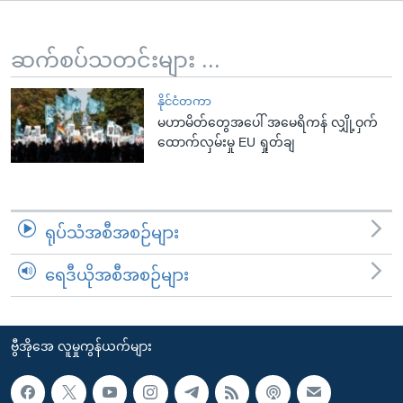
အ
သုတပဒေသာ အင်္ဂလိပ်စာ
ညွန်း
Learning English
စာမျက်နှာ
ဆက်စပ်သတင်းများ ...
သို့
ဗွီအိုအေ လူမှုကွန်ယက်များ
ကျော်
နိုင်ငံတကာ
မဟာမိတ်တွေအပေါ် အမေရိကန် လျှို့ဝှက်
ကြည့်
ထောက်လှမ်းမှု EU ရှုတ်ချ
ရန်
ဘာသာစကားများ
ရှာဖွေ
ရန်
နေရာ
ရုပ်သံအစီအစဉ်များ
သို့
ကျော်
ရေဒီယိုအစီအစဉ်များ
ရန်
ဗွီအိုအေ လူမှုကွန်ယက်များ