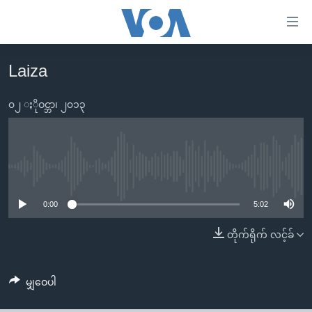
သုံး
ရ
လွယ်ကူ
Laiza
မူလစာမျက်နှာ
စေ
မြန်မာ
၀၂ ႏိုဝင္ဘာ၊ ၂၀၁၃
သည့်
ကမ္ဘာ့သတင်းများ
Link
ဗွီဒီယို
နိုင်ငံတကာ
များ
သတင်းလွတ်လပ်ခွင့်
အမေရိကန်
No media source currently available
ပင်မ
ရပ်ဝန်းတခု လမ်းတခု အလွန်
တရုတ်
အကြောင်းအရာ
0:00
5:02
သို့
အင်္ဂလိပ်စာလေ့လာမယ်
အစ္စရေး-ပါလက်စတိုင်း
တိုက်ရိုက် လင့်ခ်
ကျော်
အပတ်စဉ်ကဏ္ဍများ
အမေရိကန်သုံးအီဒီယံ
ကြည့်
ရေဒီယိုနှင့်ရုပ်သံ အချက်အလက်များ
မကြေးမုံရဲ့ အင်္ဂလိပ်စာ
ရေဒီယို
ရန်
မျှဝေပါ
ပင်မ
ရေဒီယို/တီဗွီအစီအစဉ်
ရုပ်ရှင်ထဲက အင်္ဂလိပ်စာ
တီဗွီ