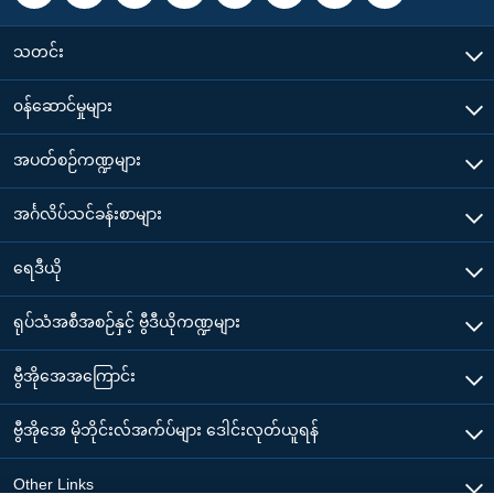
သတင်း
၀န်ဆောင်မှုများ
အပတ်စဉ်ကဏ္ဍများ
အင်္ဂလိပ်သင်ခန်းစာများ
ရေဒီယို
ရုပ်သံအစီအစဉ်နှင့် ဗွီဒီယိုကဏ္ဍများ
ဗွီအိုအေအကြောင်း
ဗွီအိုအေ မိုဘိုင်းလ်အက်ပ်များ ဒေါင်းလုတ်ယူရန်
Other Links