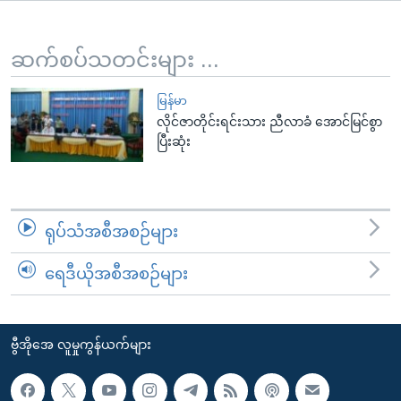
အ
သုတပဒေသာ အင်္ဂလိပ်စာ
ညွန်း
Learning English
စာမျက်နှာ
ဆက်စပ်သတင်းများ ...
သို့
ဗွီအိုအေ လူမှုကွန်ယက်များ
ကျော်
မြန်မာ
လိုင်ဇာတိုင်းရင်းသား ညီလာခံ အောင်မြင်စွာ
ကြည့်
ပြီးဆုံး
ရန်
ဘာသာစကားများ
ရှာဖွေ
ရန်
နေရာ
ရုပ်သံအစီအစဉ်များ
သို့
ကျော်
ရေဒီယိုအစီအစဉ်များ
ရန်
ဗွီအိုအေ လူမှုကွန်ယက်များ