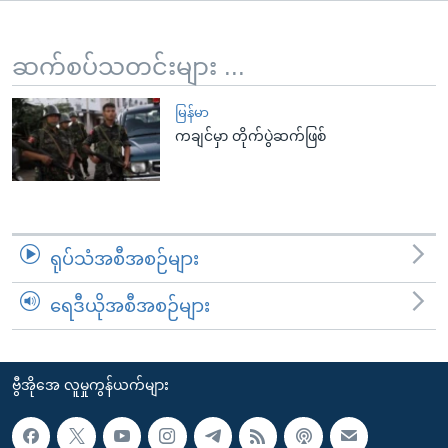
အ
သုတပဒေသာ အင်္ဂလိပ်စာ
ညွန်း
Learning English
စာမျက်နှာ
ဆက်စပ်သတင်းများ ...
သို့
ဗွီအိုအေ လူမှုကွန်ယက်များ
ကျော်
မြန်မာ
ကချင်မှာ တိုက်ပွဲဆက်ဖြစ်
ကြည့်
ရန်
ဘာသာစကားများ
ရှာဖွေ
ရန်
နေရာ
ရုပ်သံအစီအစဉ်များ
သို့
ကျော်
ရေဒီယိုအစီအစဉ်များ
ရန်
ဗွီအိုအေ လူမှုကွန်ယက်များ