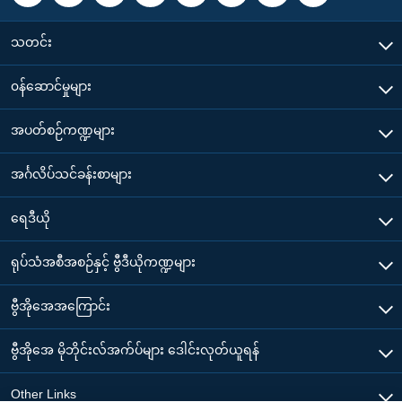
သတင်း
၀န်ဆောင်မှုများ
အပတ်စဉ်ကဏ္ဍများ
အင်္ဂလိပ်သင်ခန်းစာများ
ရေဒီယို
ရုပ်သံအစီအစဉ်နှင့် ဗွီဒီယိုကဏ္ဍများ
ဗွီအိုအေအကြောင်း
ဗွီအိုအေ မိုဘိုင်းလ်အက်ပ်များ ဒေါင်းလုတ်ယူရန်
Other Links