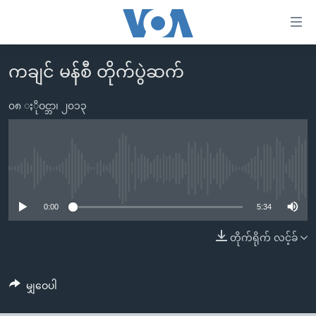
သုံး
ရ
လွယ်ကူ
ကချင် မန်စီ တိုက်ပွဲဆက်
မူလစာမျက်နှာ
စေ
မြန်မာ
၀၈ ႏိုဝင္ဘာ၊ ၂၀၁၃
သည့်
ကမ္ဘာ့သတင်းများ
Link
ဗွီဒီယို
နိုင်ငံတကာ
များ
သတင်းလွတ်လပ်ခွင့်
အမေရိကန်
No media source currently available
ပင်မ
ရပ်ဝန်းတခု လမ်းတခု အလွန်
တရုတ်
အကြောင်းအရာ
0:00
5:34
သို့
အင်္ဂလိပ်စာလေ့လာမယ်
အစ္စရေး-ပါလက်စတိုင်း
တိုက်ရိုက် လင့်ခ်
ကျော်
အပတ်စဉ်ကဏ္ဍများ
အမေရိကန်သုံးအီဒီယံ
ကြည့်
ရေဒီယိုနှင့်ရုပ်သံ အချက်အလက်များ
မကြေးမုံရဲ့ အင်္ဂလိပ်စာ
ရေဒီယို
ရန်
မျှဝေပါ
ပင်မ
ရေဒီယို/တီဗွီအစီအစဉ်
ရုပ်ရှင်ထဲက အင်္ဂလိပ်စာ
တီဗွီ