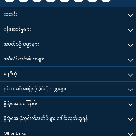
သတင်း
၀န်ဆောင်မှုများ
အပတ်စဉ်ကဏ္ဍများ
အင်္ဂလိပ်သင်ခန်းစာများ
ရေဒီယို
ရုပ်သံအစီအစဉ်နှင့် ဗွီဒီယိုကဏ္ဍများ
ဗွီအိုအေအကြောင်း
ဗွီအိုအေ မိုဘိုင်းလ်အက်ပ်များ ဒေါင်းလုတ်ယူရန်
Other Links