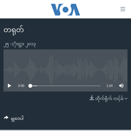
သုံး
ရ
လွယ်ကူ
တရုတ်
မူလစာမျက်နှာ
စေ
မြန်မာ
၂၅ ႏိုဝင္ဘာ၊ ၂၀၁၃
သည့်
ကမ္ဘာ့သတင်းများ
Link
ဗွီဒီယို
နိုင်ငံတကာ
များ
သတင်းလွတ်လပ်ခွင့်
အမေရိကန်
No media source currently available
ပင်မ
ရပ်ဝန်းတခု လမ်းတခု အလွန်
တရုတ်
အကြောင်းအရာ
0:00
1:24
သို့
အင်္ဂလိပ်စာလေ့လာမယ်
အစ္စရေး-ပါလက်စတိုင်း
တိုက်ရိုက် လင့်ခ်
ကျော်
အပတ်စဉ်ကဏ္ဍများ
အမေရိကန်သုံးအီဒီယံ
ကြည့်
ရေဒီယိုနှင့်ရုပ်သံ အချက်အလက်များ
မကြေးမုံရဲ့ အင်္ဂလိပ်စာ
ရေဒီယို
ရန်
မျှဝေပါ
ပင်မ
ရေဒီယို/တီဗွီအစီအစဉ်
ရုပ်ရှင်ထဲက အင်္ဂလိပ်စာ
တီဗွီ