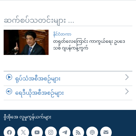
အ
သုတပဒေသာ အင်္ဂလိပ်စာ
ညွန်း
Learning English
စာမျက်နှာ
ဆက်စပ်သတင်းများ ...
သို့
ဗွီအိုအေ လူမှုကွန်ယက်များ
ကျော်
နိုင်ငံတကာ
တရုတ်လေကြောင်း ကာကွယ်ရေး ဥပဒေ
ကြည့်
သစ် ဂျပန်ကန့်ကွက်
ရန်
ဘာသာစကားများ
ရှာဖွေ
ရန်
နေရာ
ရုပ်သံအစီအစဉ်များ
သို့
ကျော်
ရေဒီယိုအစီအစဉ်များ
ရန်
ဗွီအိုအေ လူမှုကွန်ယက်များ