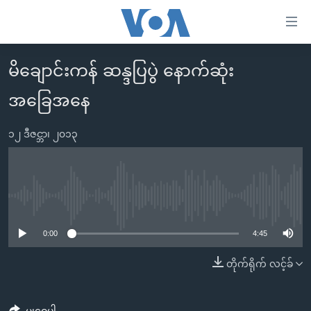
သုံး
ရ
လွယ်ကူ
မိချောင်းကန် ဆန္ဒပြပွဲ နောက်ဆုံး
မူလစာမျက်နှာ
စေ
အခြေအနေ
မြန်မာ
သည့်
ကမ္ဘာ့သတင်းများ
Link
၁၂ ဒီဇင္ဘာ၊ ၂၀၁၃
ဗွီဒီယို
နိုင်ငံတကာ
များ
သတင်းလွတ်လပ်ခွင့်
အမေရိကန်
ပင်မ
ရပ်ဝန်းတခု လမ်းတခု အလွန်
တရုတ်
အကြောင်းအရာ
No media source currently available
သို့
အင်္ဂလိပ်စာလေ့လာမယ်
အစ္စရေး-ပါလက်စတိုင်း
0:00
4:45
ကျော်
အပတ်စဉ်ကဏ္ဍများ
အမေရိကန်သုံးအီဒီယံ
ကြည့်
တိုက်ရိုက် လင့်ခ်
ရေဒီယိုနှင့်ရုပ်သံ အချက်အလက်များ
မကြေးမုံရဲ့ အင်္ဂလိပ်စာ
ရေဒီယို
ရန်
ပင်မ
ရေဒီယို/တီဗွီအစီအစဉ်
ရုပ်ရှင်ထဲက အင်္ဂလိပ်စာ
တီဗွီ