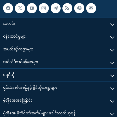
သတင်း
၀န်ဆောင်မှုများ
အပတ်စဉ်ကဏ္ဍများ
အင်္ဂလိပ်သင်ခန်းစာများ
ရေဒီယို
ရုပ်သံအစီအစဉ်နှင့် ဗွီဒီယိုကဏ္ဍများ
ဗွီအိုအေအကြောင်း
ဗွီအိုအေ မိုဘိုင်းလ်အက်ပ်များ ဒေါင်းလုတ်ယူရန်