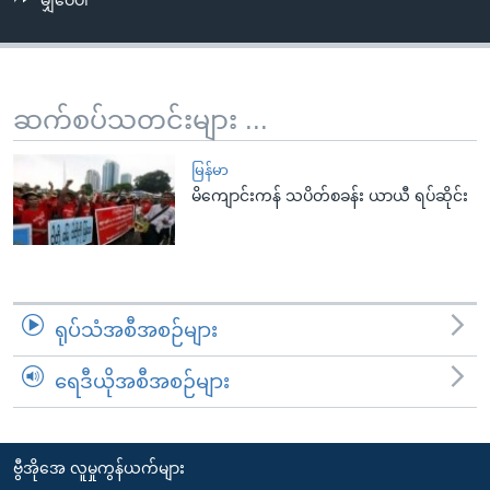
မျှဝေပါ
အ
သုတပဒေသာ အင်္ဂလိပ်စာ
ညွန်း
Learning English
စာမျက်နှာ
သို့
ဗွီအိုအေ လူမှုကွန်ယက်များ
ဆက်စပ်သတင်းများ ...
ကျော်
ကြည့်
မြန်မာ
ရန်
မိကျောင်းကန် သပိတ်စခန်း ယာယီ ရပ်ဆိုင်း
ဘာသာစကားများ
ရှာဖွေ
ရန်
နေရာ
သို့
ရုပ်သံအစီအစဉ်များ
ကျော်
ရန်
ရေဒီယိုအစီအစဉ်များ
ဗွီအိုအေ လူမှုကွန်ယက်များ