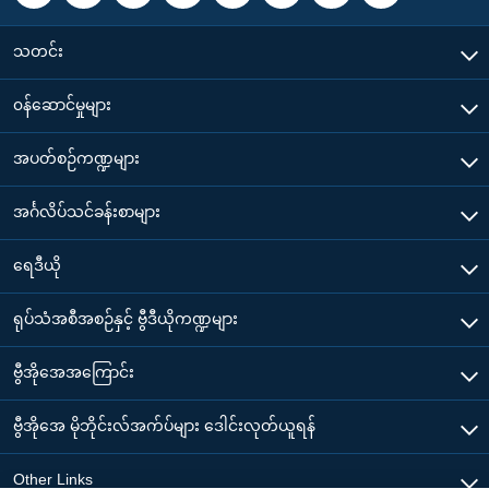
သတင်း
၀န်ဆောင်မှုများ
အပတ်စဉ်ကဏ္ဍများ
အင်္ဂလိပ်သင်ခန်းစာများ
ရေဒီယို
ရုပ်သံအစီအစဉ်နှင့် ဗွီဒီယိုကဏ္ဍများ
ဗွီအိုအေအကြောင်း
ဗွီအိုအေ မိုဘိုင်းလ်အက်ပ်များ ဒေါင်းလုတ်ယူရန်
Other Links