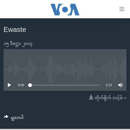
သုံး
ရ
လွယ်ကူ
Ewaste
မူလစာမျက်နှာ
စေ
မြန်မာ
၁၅ ဒီဇင္ဘာ၊ ၂၀၁၃
သည့်
ကမ္ဘာ့သတင်းများ
Link
ဗွီဒီယို
နိုင်ငံတကာ
များ
သတင်းလွတ်လပ်ခွင့်
အမေရိကန်
No media source currently available
ပင်မ
ရပ်ဝန်းတခု လမ်းတခု အလွန်
တရုတ်
အကြောင်းအရာ
0:00
2:13
သို့
အင်္ဂလိပ်စာလေ့လာမယ်
အစ္စရေး-ပါလက်စတိုင်း
တိုက်ရိုက် လင့်ခ်
ကျော်
အပတ်စဉ်ကဏ္ဍများ
အမေရိကန်သုံးအီဒီယံ
ကြည့်
ရေဒီယိုနှင့်ရုပ်သံ အချက်အလက်များ
မကြေးမုံရဲ့ အင်္ဂလိပ်စာ
ရေဒီယို
ရန်
မျှဝေပါ
ပင်မ
ရေဒီယို/တီဗွီအစီအစဉ်
ရုပ်ရှင်ထဲက အင်္ဂလိပ်စာ
တီဗွီ