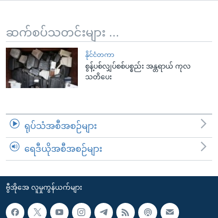
အ
သုတပဒေသာ အင်္ဂလိပ်စာ
ညွန်း
Learning English
စာမျက်နှာ
ဆက်စပ်သတင်းများ ...
သို့
ဗွီအိုအေ လူမှုကွန်ယက်များ
ကျော်
နိုင်ငံတကာ
စွန့်ပစ်လျှပ်စစ်ပစ္စည်း အန္တရာယ် ကုလ
ကြည့်
သတိပေး
ရန်
ဘာသာစကားများ
ရှာဖွေ
ရန်
နေရာ
ရုပ်သံအစီအစဉ်များ
သို့
ကျော်
ရေဒီယိုအစီအစဉ်များ
ရန်
ဗွီအိုအေ လူမှုကွန်ယက်များ