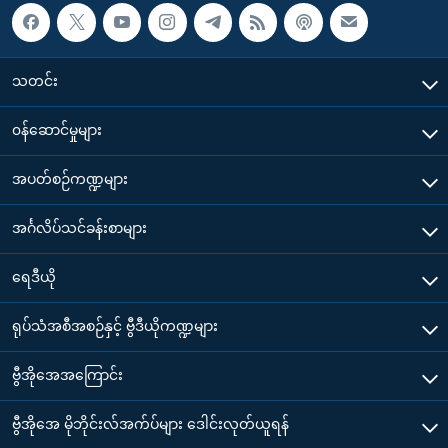
သတင်း
၀န်ဆောင်မှုများ
အပတ်စဉ်ကဏ္ဍများ
အင်္ဂလိပ်သင်ခန်းစာများ
ရေဒီယို
ရုပ်သံအစီအစဉ်နှင့် ဗွီဒီယိုကဏ္ဍများ
ဗွီအိုအေအကြောင်း
ဗွီအိုအေ မိုဘိုင်းလ်အက်ပ်များ ဒေါင်းလုတ်ယူရန်