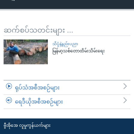
အ
သုတပဒေသာ အင်္ဂလိပ်စာ
ညွန်း
Learning English
စာမျက်နှာ
သို့
ဗွီအိုအေ လူမှုကွန်ယက်များ
ဆက်စပ်သတင်းများ ...
ကျော်
ကြည့်
သိပ္ပံနဲ့နည်းပညာ
ရန်
မြန်မာ့သစ်တောထိမ်းသိမ်းရေး
ဘာသာစကားများ
ရှာဖွေ
ရန်
နေရာ
သို့
ရုပ်သံအစီအစဉ်များ
ကျော်
ရန်
ရေဒီယိုအစီအစဉ်များ
ဗွီအိုအေ လူမှုကွန်ယက်များ