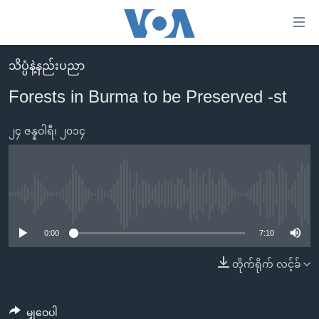
သုံး
ရ
လွယ်ကူ
သိပ္ပံနဲ့နည်းပညာ
မူလစာမျက်နှာ
စေ
Forests in Burma to be Preserved -st
မြန်မာ
သည့်
ကမ္ဘာ့သတင်းများ
၂၄ ဇန္နဝါရီ၊ ၂၀၁၄
Link
ဗွီဒီယို
နိုင်ငံတကာ
များ
သတင်းလွတ်လပ်ခွင့်
အမေရိကန်
ပင်မ
ရပ်ဝန်းတခု လမ်းတခု အလွန်
တရုတ်
No media source currently available
အကြောင်းအရာ
သို့
အင်္ဂလိပ်စာလေ့လာမယ်
အစ္စရေး-ပါလက်စတိုင်း
0:00
7:10
ကျော်
အပတ်စဉ်ကဏ္ဍများ
အမေရိကန်သုံးအီဒီယံ
တိုက်ရိုက် လင့်ခ်
ကြည့်
ရေဒီယိုနှင့်ရုပ်သံ အချက်အလက်များ
မကြေးမုံရဲ့ အင်္ဂလိပ်စာ
ရေဒီယို
ရန်
ပင်မ
ရေဒီယို/တီဗွီအစီအစဉ်
ရုပ်ရှင်ထဲက အင်္ဂလိပ်စာ
တီဗွီ
မျှဝေပါ