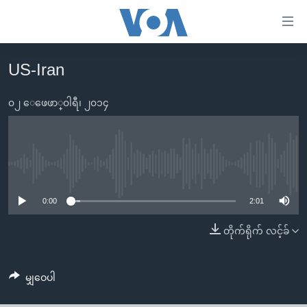
သုံး
ရ
လွယ်ကူ
US-Iran
မူလစာမျက်နှာ
စေ
မြန်မာ
၀၂ ေဖေဖာ္၀ါရီ၊ ၂၀၁၄
သည့်
ကမ္ဘာ့သတင်းများ
Link
ဗွီဒီယို
နိုင်ငံတကာ
များ
သတင်းလွတ်လပ်ခွင့်
အမေရိကန်
No media source currently available
ပင်မ
ရပ်ဝန်းတခု လမ်းတခု အလွန်
တရုတ်
အကြောင်းအရာ
0:00
2:01
သို့
အင်္ဂလိပ်စာလေ့လာမယ်
အစ္စရေး-ပါလက်စတိုင်း
တိုက်ရိုက် လင့်ခ်
ကျော်
အပတ်စဉ်ကဏ္ဍများ
အမေရိကန်သုံးအီဒီယံ
ကြည့်
ရေဒီယိုနှင့်ရုပ်သံ အချက်အလက်များ
မကြေးမုံရဲ့ အင်္ဂလိပ်စာ
ရေဒီယို
ရန်
မျှဝေပါ
ပင်မ
ရေဒီယို/တီဗွီအစီအစဉ်
ရုပ်ရှင်ထဲက အင်္ဂလိပ်စာ
တီဗွီ