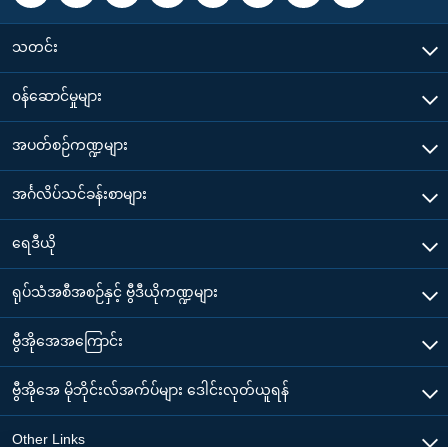
သတင်း
၀န်ဆောင်မှုများ
အပတ်စဉ်ကဏ္ဍများ
အင်္ဂလိပ်သင်ခန်းစာများ
ရေဒီယို
ရုပ်သံအစီအစဉ်နှင့် ဗွီဒီယိုကဏ္ဍများ
ဗွီအိုအေအကြောင်း
ဗွီအိုအေ မိုဘိုင်းလ်အက်ပ်များ ဒေါင်းလုတ်ယူရန်
Other Links