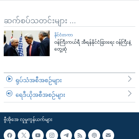
အ
သုတပဒေသာ အင်္ဂလိပ်စာ
ညွန်း
Learning English
စာမျက်နှာ
ဆက်စပ်သတင်းများ ...
သို့
ဗွီအိုအေ လူမှုကွန်ယက်များ
ကျော်
နိုင်ငံတကာ
ဝန်ကြီးကယ်ရီ အီရန်နိုင်ငံခြားရေး ဝန်ကြီးနဲ့
ကြည့်
တွေ့ဆုံ
ရန်
ဘာသာစကားများ
ရှာဖွေ
ရန်
နေရာ
ရုပ်သံအစီအစဉ်များ
သို့
ကျော်
ရေဒီယိုအစီအစဉ်များ
ရန်
ဗွီအိုအေ လူမှုကွန်ယက်များ