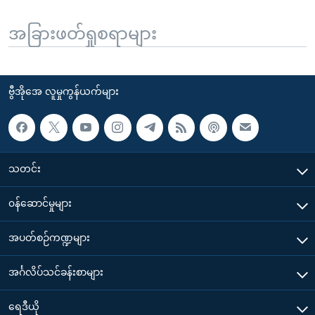
အခြားဖတ်ရှုစရာများ
ဗွီအိုအေ လူမှုကွန်ယက်များ
သတင်း
၀န်ဆောင်မှုများ
အပတ်စဉ်ကဏ္ဍများ
အင်္ဂလိပ်သင်ခန်းစာများ
ရေဒီယို