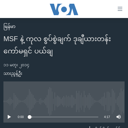
သုံး
ရ
လွယ်ကူ
မြန်မာ
မူလစာမျက်နှာ
စေ
MSF နဲ့ ကုလ စွပ်စွဲချက် ဒုချီယားတန်း
မြန်မာ
သည့်
ကော်မရှင် ပယ်ချ
ကမ္ဘာ့သတင်းများ
Link
ဗွီဒီယို
နိုင်ငံတကာ
များ
၁၁ မတ္၊ ၂၀၁၄
သတင်းလွတ်လပ်ခွင့်
အမေရိကန်
သားညွန့်ဦး
ပင်မ
ရပ်ဝန်းတခု လမ်းတခု အလွန်
တရုတ်
အကြောင်းအရာ
သို့
အင်္ဂလိပ်စာလေ့လာမယ်
အစ္စရေး-ပါလက်စတိုင်း
ကျော်
အပတ်စဉ်ကဏ္ဍများ
အမေရိကန်သုံးအီဒီယံ
No media source currently available
ကြည့်
ရေဒီယိုနှင့်ရုပ်သံ အချက်အလက်များ
မကြေးမုံရဲ့ အင်္ဂလိပ်စာ
ရေဒီယို
ရန်
0:00
4:17
ပင်မ
ရေဒီယို/တီဗွီအစီအစဉ်
ရုပ်ရှင်ထဲက အင်္ဂလိပ်စာ
တီဗွီ