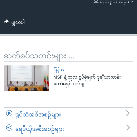
အ
တိုက်ရိုက် လင့်ခ်
သုတပဒေသာ အင်္ဂလိပ်စာ
ညွန်း
Learning English
စာမျက်နှာ
မျှဝေပါ
သို့
ဗွီအိုအေ လူမှုကွန်ယက်များ
ကျော်
ကြည့်
ရန်
ဆက်စပ်သတင်းများ ...
ဘာသာစကားများ
ရှာဖွေ
ရန်
မြန်မာ
နေရာ
MSF နဲ့ ကုလ စွပ်စွဲချက် ဒုချီယားတန်း
ကော်မရှင် ပယ်ချ
သို့
ကျော်
ရန်
ရုပ်သံအစီအစဉ်များ
ရေဒီယိုအစီအစဉ်များ