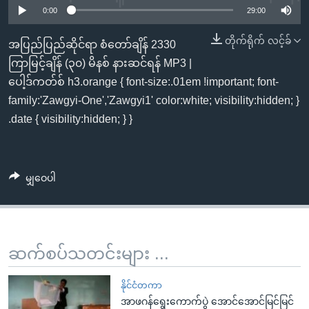
အ
0:00
29:00
သုတပဒေသာ အင်္ဂလိပ်စာ
ညွန်း
Learning English
တိုက်ရိုက် လင့်ခ်
စာမျက်နှာ
အပြည်ပြည်ဆိုင်ရာ စံတော်ချိန် 2330
သို့
ဗွီအိုအေ လူမှုကွန်ယက်များ
ကြာမြင့်ချိန် (၃၀) မိနစ် နားဆင်ရန် MP3 |
ကျော်
ပေါ့ဒ်ကတ်စ် h3.orange { font-size:.01em !important; font-
ကြည့်
family:'Zawgyi-One','Zawgyi1' color:white; visibility:hidden; }
ရန်
.date { visibility:hidden; } }
ဘာသာစကားများ
ရှာဖွေ
ရန်
နေရာ
မျှဝေပါ
သို့
ကျော်
ရန်
ဆက်စပ်သတင်းများ ...
နိုင်ငံတကာ
အာဖဂန်ရွေးကောက်ပွဲ အောင်အောင်မြင်မြင်