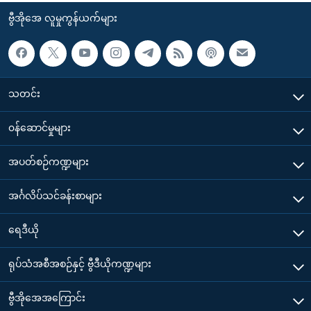
ဗွီအိုအေ လူမှုကွန်ယက်များ
သတင်း
၀န်ဆောင်မှုများ
အပတ်စဉ်ကဏ္ဍများ
အင်္ဂလိပ်သင်ခန်းစာများ
ရေဒီယို
ရုပ်သံအစီအစဉ်နှင့် ဗွီဒီယိုကဏ္ဍများ
ဗွီအိုအေအကြောင်း