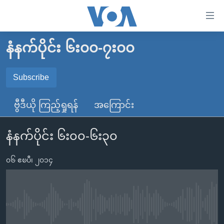
သုံး
ရ
လွယ်ကူ
နံနက်ပိုင်း ၆း၀၀-၇း၀၀
မူလစာမျက်နှာ
စေ
မြန်မာ
Subscribe
သည့်
SUBSCRIBE
ကမ္ဘာ့သတင်းများ
Link
ဗွီဒီယို ကြည့်ရှုရန်
အကြောင်း
ဗွီဒီယို
နိုင်ငံတကာ
များ
Spotify
သတင်းလွတ်လပ်ခွင့်
အမေရိကန်
ပင်မ
နံနက်ပိုင်း ၆း၀၀-၆း၃၀
ရပ်ဝန်းတခု လမ်းတခု အလွန်
တရုတ်
အကြောင်းအရာ
ရယူရန်
သို့
၀၆ ဧၿပီ၊ ၂၀၁၄
အင်္ဂလိပ်စာလေ့လာမယ်
အစ္စရေး-ပါလက်စတိုင်း
ကျော်
အပတ်စဉ်ကဏ္ဍများ
အမေရိကန်သုံးအီဒီယံ
ကြည့်
ရေဒီယိုနှင့်ရုပ်သံ အချက်အလက်များ
မကြေးမုံရဲ့ အင်္ဂလိပ်စာ
ရေဒီယို
ရန်
No media source currently available
ပင်မ
ရေဒီယို/တီဗွီအစီအစဉ်
ရုပ်ရှင်ထဲက အင်္ဂလိပ်စာ
တီဗွီ