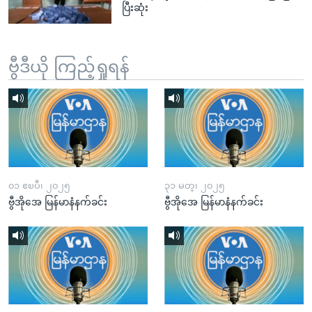
ပြီးဆုံး
ဗွီဒီယို ကြည့်ရှုရန်
၀၁ ဧၿပီ၊ ၂၀၂၅
၃၁ မတ္၊ ၂၀၂၅
ဗွီအိုအေ မြန်မာနံနက်ခင်း
ဗွီအိုအေ မြန်မာနံနက်ခင်း