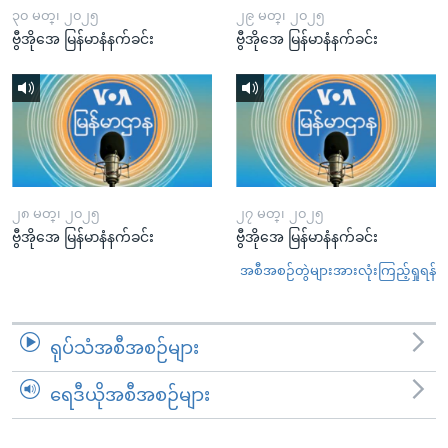
၃၀ မတ္၊ ၂၀၂၅
၂၉ မတ္၊ ၂၀၂၅
ဗွီအိုအေ မြန်မာနံနက်ခင်း
ဗွီအိုအေ မြန်မာနံနက်ခင်း
၂၈ မတ္၊ ၂၀၂၅
၂၇ မတ္၊ ၂၀၂၅
ဗွီအိုအေ မြန်မာနံနက်ခင်း
ဗွီအိုအေ မြန်မာနံနက်ခင်း
အစီအစဉ်တွဲများအားလုံးကြည့်ရှုရန်
ရုပ်သံအစီအစဉ်များ
ရေဒီယိုအစီအစဉ်များ