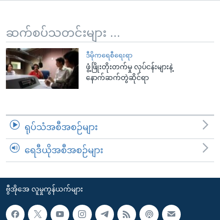
အ
သုတပဒေသာ အင်္ဂလိပ်စာ
ညွန်း
Learning English
စာမျက်နှာ
ဆက်စပ်သတင်းများ ...
သို့
ဗွီအိုအေ လူမှုကွန်ယက်များ
ကျော်
ဒီမိုကရေစီရေးရာ
ဖွံ့ဖြိုးတိုးတက်မှု လုပ်ငန်းများနဲ့
ကြည့်
နောက်ဆက်တွဲဆိုင်ရာ
ရန်
ဘာသာစကားများ
ရှာဖွေ
ရန်
နေရာ
ရုပ်သံအစီအစဉ်များ
သို့
ကျော်
ရေဒီယိုအစီအစဉ်များ
ရန်
ဗွီအိုအေ လူမှုကွန်ယက်များ