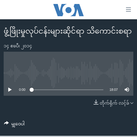
သုံး
ရ
လွယ်ကူ
ဖွံ့ဖြိုးမှုလုပ်ငန်းများဆိုင်ရာ သိကောင်းစရာ
မူလစာမျက်နှာ
စေ
မြန်မာ
၁၄ ဧၿပီ၊ ၂၀၁၄
သည့်
ကမ္ဘာ့သတင်းများ
Link
ဗွီဒီယို
နိုင်ငံတကာ
များ
သတင်းလွတ်လပ်ခွင့်
အမေရိကန်
No media source currently available
ပင်မ
ရပ်ဝန်းတခု လမ်းတခု အလွန်
တရုတ်
အကြောင်းအရာ
0:00
18:07
သို့
အင်္ဂလိပ်စာလေ့လာမယ်
အစ္စရေး-ပါလက်စတိုင်း
တိုက်ရိုက် လင့်ခ်
ကျော်
အပတ်စဉ်ကဏ္ဍများ
အမေရိကန်သုံးအီဒီယံ
ကြည့်
ရေဒီယိုနှင့်ရုပ်သံ အချက်အလက်များ
မကြေးမုံရဲ့ အင်္ဂလိပ်စာ
ရေဒီယို
ရန်
မျှဝေပါ
ပင်မ
ရေဒီယို/တီဗွီအစီအစဉ်
ရုပ်ရှင်ထဲက အင်္ဂလိပ်စာ
တီဗွီ