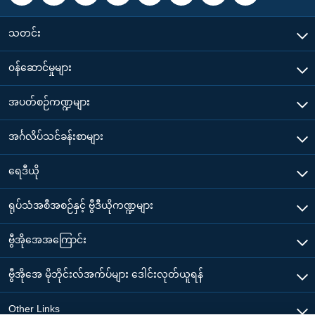
သတင်း
၀န်ဆောင်မှုများ
အပတ်စဉ်ကဏ္ဍများ
အင်္ဂလိပ်သင်ခန်းစာများ
ရေဒီယို
ရုပ်သံအစီအစဉ်နှင့် ဗွီဒီယိုကဏ္ဍများ
ဗွီအိုအေအကြောင်း
ဗွီအိုအေ မိုဘိုင်းလ်အက်ပ်များ ဒေါင်းလုတ်ယူရန်
Other Links