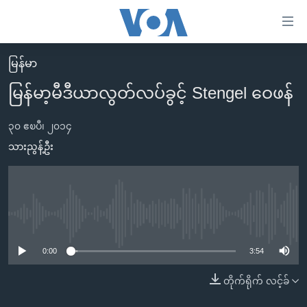
သုံး
ရ
လွယ်ကူ
မြန်မာ
မူလစာမျက်နှာ
စေ
မြန်မာ့မီဒီယာလွတ်လပ်ခွင့် Stengel ဝေဖန်
မြန်မာ
သည့်
ကမ္ဘာ့သတင်းများ
၃၀ ဧၿပီ၊ ၂၀၁၄
Link
ဗွီဒီယို
နိုင်ငံတကာ
သားညွန့်ဦး
များ
သတင်းလွတ်လပ်ခွင့်
အမေရိကန်
ပင်မ
ရပ်ဝန်းတခု လမ်းတခု အလွန်
တရုတ်
အကြောင်းအရာ
သို့
အင်္ဂလိပ်စာလေ့လာမယ်
အစ္စရေး-ပါလက်စတိုင်း
No media source currently available
ကျော်
အပတ်စဉ်ကဏ္ဍများ
အမေရိကန်သုံးအီဒီယံ
0:00
3:54
ကြည့်
ရေဒီယိုနှင့်ရုပ်သံ အချက်အလက်များ
မကြေးမုံရဲ့ အင်္ဂလိပ်စာ
ရေဒီယို
ရန်
တိုက်ရိုက် လင့်ခ်
ပင်မ
ရေဒီယို/တီဗွီအစီအစဉ်
ရုပ်ရှင်ထဲက အင်္ဂလိပ်စာ
တီဗွီ