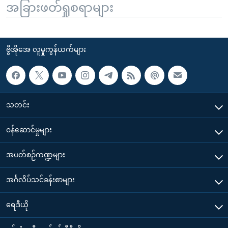
အခြားဖတ်ရှုစရာများ
ဗွီအိုအေ လူမှုကွန်ယက်များ
သတင်း
၀န်ဆောင်မှုများ
အပတ်စဉ်ကဏ္ဍများ
အင်္ဂလိပ်သင်ခန်းစာများ
ရေဒီယို