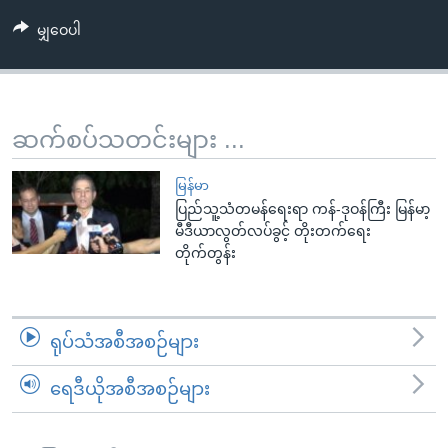
အ
သုတပဒေသာ အင်္ဂလိပ်စာ
မျှဝေပါ
ညွန်း
Learning English
စာမျက်နှာ
သို့
ဗွီအိုအေ လူမှုကွန်ယက်များ
ကျော်
ဆက်စပ်သတင်းများ ...
ကြည့်
ရန်
ဘာသာစကားများ
မြန်မာ
ရှာဖွေ
ပြည်သူ့သံတမန်ရေးရာ ကန်-ဒုဝန်ကြီး မြန်မာ့
ရန်
မီဒီယာလွတ်လပ်ခွင့် တိုးတက်ရေး
နေရာ
တိုက်တွန်း
သို့
ကျော်
ရန်
ရုပ်သံအစီအစဉ်များ
ရေဒီယိုအစီအစဉ်များ