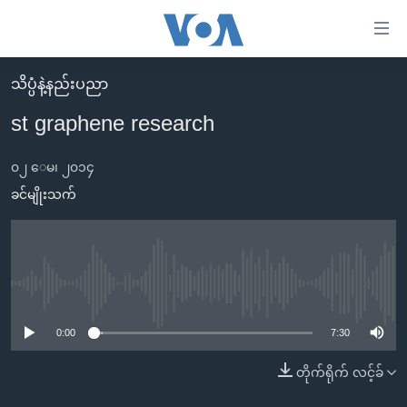
သုံး
ရ
လွယ်ကူ
သိပ္ပံနဲ့နည်းပညာ
မူလစာမျက်နှာ
စေ
st graphene research
မြန်မာ
သည့်
ကမ္ဘာ့သတင်းများ
၀၂ ေမ၊ ၂၀၁၄
Link
ဗွီဒီယို
နိုင်ငံတကာ
ခင်မျိုးသက်
များ
သတင်းလွတ်လပ်ခွင့်
အမေရိကန်
ပင်မ
ရပ်ဝန်းတခု လမ်းတခု အလွန်
တရုတ်
အကြောင်းအရာ
သို့
အင်္ဂလိပ်စာလေ့လာမယ်
အစ္စရေး-ပါလက်စတိုင်း
No media source currently available
ကျော်
အပတ်စဉ်ကဏ္ဍများ
အမေရိကန်သုံးအီဒီယံ
0:00
7:30
ကြည့်
ရေဒီယိုနှင့်ရုပ်သံ အချက်အလက်များ
မကြေးမုံရဲ့ အင်္ဂလိပ်စာ
ရေဒီယို
ရန်
တိုက်ရိုက် လင့်ခ်
ပင်မ
ရေဒီယို/တီဗွီအစီအစဉ်
ရုပ်ရှင်ထဲက အင်္ဂလိပ်စာ
တီဗွီ