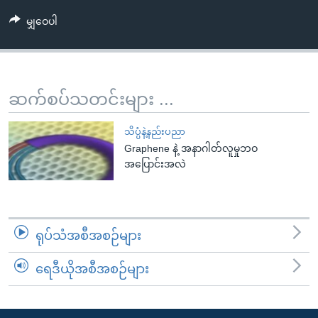
အ
သုတပဒေသာ အင်္ဂလိပ်စာ
မျှဝေပါ
ညွန်း
Learning English
စာမျက်နှာ
သို့
ဗွီအိုအေ လူမှုကွန်ယက်များ
ကျော်
ဆက်စပ်သတင်းများ ...
ကြည့်
ရန်
ဘာသာစကားများ
သိပ္ပံနဲ့နည်းပညာ
ရှာဖွေ
Graphene နဲ့ အနာဂါတ်လူမှုဘဝ
ရန်
အပြောင်းအလဲ
နေရာ
သို့
ကျော်
ရန်
ရုပ်သံအစီအစဉ်များ
ရေဒီယိုအစီအစဉ်များ