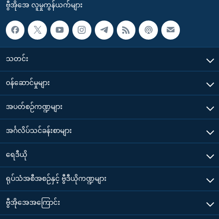
ဗွီအိုအေ လူမှုကွန်ယက်များ
သတင်း
၀န်ဆောင်မှုများ
အပတ်စဉ်ကဏ္ဍများ
အင်္ဂလိပ်သင်ခန်းစာများ
ရေဒီယို
ရုပ်သံအစီအစဉ်နှင့် ဗွီဒီယိုကဏ္ဍများ
ဗွီအိုအေအကြောင်း