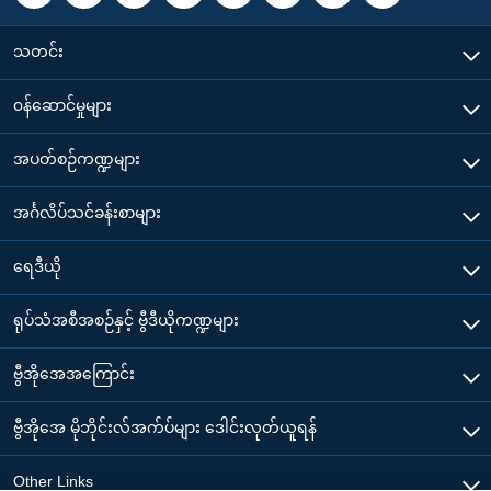
သတင်း
၀န်ဆောင်မှုများ
အပတ်စဉ်ကဏ္ဍများ
အင်္ဂလိပ်သင်ခန်းစာများ
ရေဒီယို
ရုပ်သံအစီအစဉ်နှင့် ဗွီဒီယိုကဏ္ဍများ
ဗွီအိုအေအကြောင်း
ဗွီအိုအေ မိုဘိုင်းလ်အက်ပ်များ ဒေါင်းလုတ်ယူရန်
Other Links