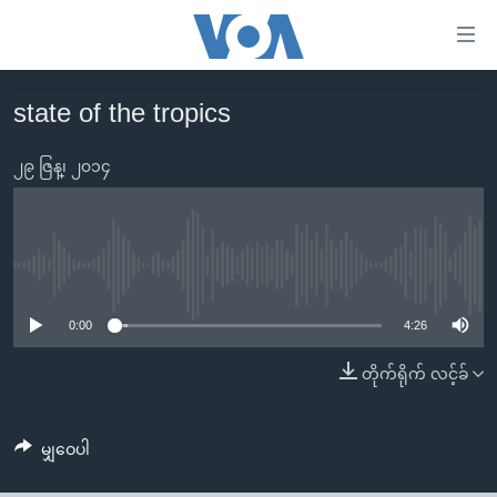
သုံး
ရ
လွယ်ကူ
state of the tropics
မူလစာမျက်နှာ
စေ
မြန်မာ
၂၉ ဇြန္၊ ၂၀၁၄
သည့်
ကမ္ဘာ့သတင်းများ
Link
ဗွီဒီယို
နိုင်ငံတကာ
များ
သတင်းလွတ်လပ်ခွင့်
အမေရိကန်
No media source currently available
ပင်မ
ရပ်ဝန်းတခု လမ်းတခု အလွန်
တရုတ်
အကြောင်းအရာ
0:00
4:26
သို့
အင်္ဂလိပ်စာလေ့လာမယ်
အစ္စရေး-ပါလက်စတိုင်း
တိုက်ရိုက် လင့်ခ်
ကျော်
အပတ်စဉ်ကဏ္ဍများ
အမေရိကန်သုံးအီဒီယံ
ကြည့်
ရေဒီယိုနှင့်ရုပ်သံ အချက်အလက်များ
မကြေးမုံရဲ့ အင်္ဂလိပ်စာ
ရေဒီယို
ရန်
မျှဝေပါ
ပင်မ
ရေဒီယို/တီဗွီအစီအစဉ်
ရုပ်ရှင်ထဲက အင်္ဂလိပ်စာ
တီဗွီ