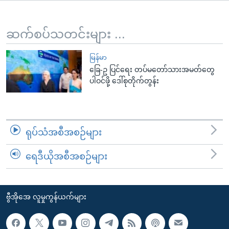
အ
သုတပဒေသာ အင်္ဂလိပ်စာ
ညွန်း
Learning English
စာမျက်နှာ
ဆက်စပ်သတင်းများ ...
သို့
ဗွီအိုအေ လူမှုကွန်ယက်များ
ကျော်
မြန်မာ
ခြေ-ဥ ပြင်ရေး တပ်မတော်သားအမတ်တွေ
ကြည့်
ပါဝင်ဖို့ ဒေါ်စုတိုက်တွန်း
ရန်
ဘာသာစကားများ
ရှာဖွေ
ရန်
နေရာ
ရုပ်သံအစီအစဉ်များ
သို့
ကျော်
ရေဒီယိုအစီအစဉ်များ
ရန်
ဗွီအိုအေ လူမှုကွန်ယက်များ